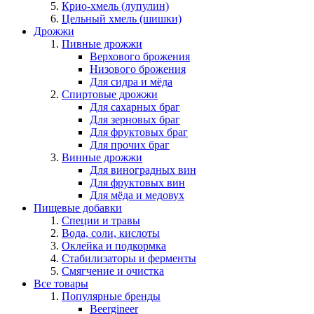
Крио-хмель (лупулин)
Цельный хмель (шишки)
Дрожжи
Пивные дрожжи
Верхового брожения
Низового брожения
Для сидра и мёда
Спиртовые дрожжи
Для сахарных браг
Для зерновых браг
Для фруктовых браг
Для прочих браг
Винные дрожжи
Для виноградных вин
Для фруктовых вин
Для мёда и медовух
Пищевые добавки
Специи и травы
Вода, соли, кислоты
Оклейка и подкормка
Стабилизаторы и ферменты
Смягчение и очистка
Все товары
Популярные бренды
Beergineer