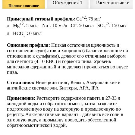
Обсуждения
1
Расчет доставки
Полное описание
+2
Примерный готовый профиль:
Ca
: 75 мг/
+2
+
-
-2
л Mg
: 5 мг/л Na
: 10 мг/л Cl
: 50 мг/л SO
: 150 мг/
4
-
л HCO
: 0 мг/л
3
Описание профиля:
Низкая остаточная щелочность и
соотношение сульфатов и хлоридов (сбалансированное по
отношению к сульфатам), делают его отличным выбором
для светлого (4-10 EBC) и горького пива. Уровень
минералов сдержанный и не должен проявляться во вкусе
пива.
Стили пива:
Немецкий пилс, Кельш, Американские и
английские светлые эли, Биттеры, APA, IPA
Применение:
Растворите содержимое пакета в 27-33 л
холодной воды из обратного осмоса, затем разделите
подготовленную воду на заторную и промывочную по
рецепту. Альтернативный вариант - добавить все соли в
заторную воду, а промывку проводить обессоленной
обратноосмотической водой.