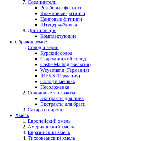
Соединители
Резьбовые фитинги
Кламповые фитинги
Цанговые фитинги
Штуцеры-ёлочка
Дистилляция
Комплектующие
Сбраживаемое
Солод и зерно
Курский солод
Староминский солод
Castle Malting (Бельгия)
Weyermann (Германия)
IREKS (Германия)
Солод в мешках
Несоложенка
Солодовые экстракты
Экстракты для пива
Экстракты для браги
Сахара и сиропы
Хмель
Европейский хмель
Американский хмель
Евразийский хмель
Тихоокеанский хмель