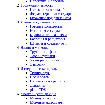
Перекачка и перелив
Брожение и ёмкости
Подготовка дрожжей
Ферментеры и аксессуары
Брожение под давлением
Розлив под давлением
Готовые комплекты
Кеги и аксессуары
Краны и пеногасители
Баллоны и редукторы
Шланги и соединители
Налив и упаковка
Трубки и сифоны
Тара и бутылки
Укупоры и пробки
Этикетки
Измерение и контроль
Температура
Вес и объем
Плотность и крепость
Давление
pH и TDS
Мойка и дезинфекция
Моющая химия
Моющие аксессуары