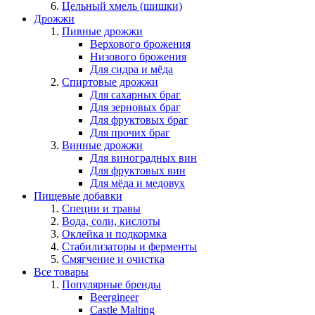
Цельный хмель (шишки)
Дрожжи
Пивные дрожжи
Верхового брожения
Низового брожения
Для сидра и мёда
Спиртовые дрожжи
Для сахарных браг
Для зерновых браг
Для фруктовых браг
Для прочих браг
Винные дрожжи
Для виноградных вин
Для фруктовых вин
Для мёда и медовух
Пищевые добавки
Специи и травы
Вода, соли, кислоты
Оклейка и подкормка
Стабилизаторы и ферменты
Смягчение и очистка
Все товары
Популярные бренды
Beergineer
Castle Malting