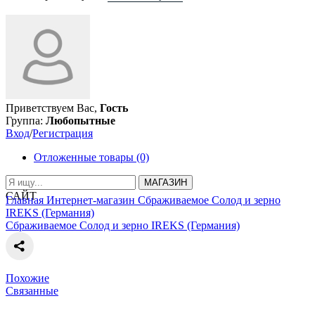
Приветствуем Вас,
Гость
Группа:
Любопытные
Вход
/
Регистрация
Отложенные товары (0)
МАГАЗИН
САЙТ
Главная
Интернет-магазин
Сбраживаемое
Солод и зерно
IREKS (Германия)
Сбраживаемое
Солод и зерно
IREKS (Германия)
Похожие
Связанные