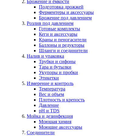
Брожение и ёмкости
Подготовка дрожжей
Ферментеры и аксессуары
Брожение под давлением
Розлив под давлением
Готовые комплекты
Кеги и аксессуары
Краны и пеногасители
Баллоны и редукторы
Шланги и соединители
Налив и упаковка
Трубки и сифоны
Тара и бутылки
Укупоры и пробки
Этикетки
Измерение и контроль
Температура
Вес и объем
Плотность и крепость
Давление
pH и TDS
Мойка и дезинфекция
Моющая химия
Моющие аксессуары
Соединители