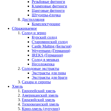
Резьбовые фитинги
Кламповые фитинги
Цанговые фитинги
Штуцеры-ёлочка
Дистилляция
Комплектующие
Сбраживаемое
Солод и зерно
Курский солод
Староминский солод
Castle Malting (Бельгия)
Weyermann (Германия)
IREKS (Германия)
Солод в мешках
Несоложенка
Солодовые экстракты
Экстракты для пива
Экстракты для браги
Сахара и сиропы
Хмель
Европейский хмель
Американский хмель
Евразийский хмель
Тихоокеанский хмель
Крио-хмель (лупулин)