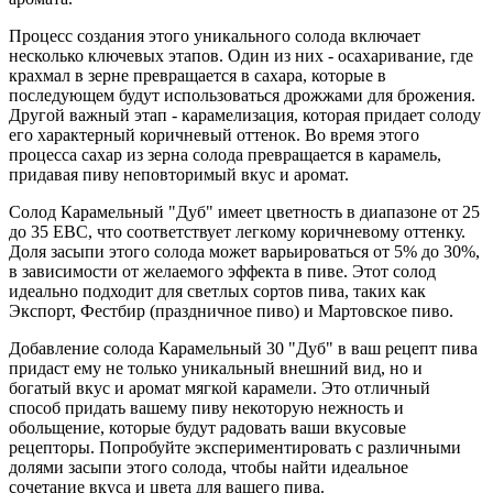
Процесс создания этого уникального солода включает
несколько ключевых этапов. Один из них - осахаривание, где
крахмал в зерне превращается в сахара, которые в
последующем будут использоваться дрожжами для брожения.
Другой важный этап - карамелизация, которая придает солоду
его характерный коричневый оттенок. Во время этого
процесса сахар из зерна солода превращается в карамель,
придавая пиву неповторимый вкус и аромат.
Солод Карамельный "Дуб" имеет цветность в диапазоне от 25
до 35 EBC, что соответствует легкому коричневому оттенку.
Доля засыпи этого солода может варьироваться от 5% до 30%,
в зависимости от желаемого эффекта в пиве. Этот солод
идеально подходит для светлых сортов пива, таких как
Экспорт, Фестбир (праздничное пиво) и Мартовское пиво.
Добавление солода Карамельный 30 "Дуб" в ваш рецепт пива
придаст ему не только уникальный внешний вид, но и
богатый вкус и аромат мягкой карамели. Это отличный
способ придать вашему пиву некоторую нежность и
обольщение, которые будут радовать ваши вкусовые
рецепторы. Попробуйте экспериментировать с различными
долями засыпи этого солода, чтобы найти идеальное
сочетание вкуса и цвета для вашего пива.