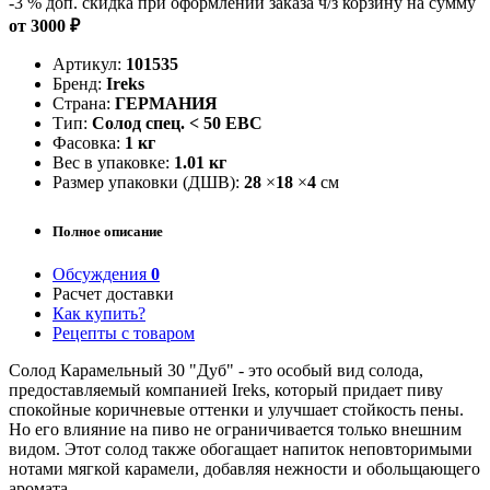
-3 %
доп. скидка при оформлении заказа ч/з корзину на сумму
от 3000 ₽
Артикул:
101535
Бренд:
Ireks
Страна:
ГЕРМАНИЯ
Тип:
Солод спец. < 50 EBC
Фасовка:
1 кг
Вес в упаковке:
1.01 кг
Размер упаковки (ДШВ):
28
×
18
×
4
см
Полное описание
Обсуждения
0
Расчет доставки
Как купить?
Рецепты с товаром
Солод Карамельный 30 "Дуб" - это особый вид солода,
предоставляемый компанией Ireks, который придает пиву
спокойные коричневые оттенки и улучшает стойкость пены.
Но его влияние на пиво не ограничивается только внешним
видом. Этот солод также обогащает напиток неповторимыми
нотами мягкой карамели, добавляя нежности и обольщающего
аромата.