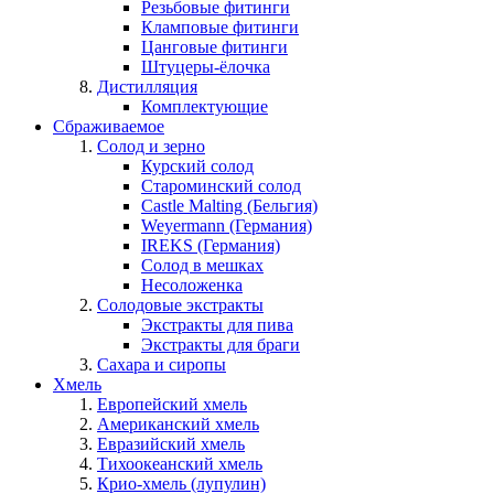
Резьбовые фитинги
Кламповые фитинги
Цанговые фитинги
Штуцеры-ёлочка
Дистилляция
Комплектующие
Сбраживаемое
Солод и зерно
Курский солод
Староминский солод
Castle Malting (Бельгия)
Weyermann (Германия)
IREKS (Германия)
Солод в мешках
Несоложенка
Солодовые экстракты
Экстракты для пива
Экстракты для браги
Сахара и сиропы
Хмель
Европейский хмель
Американский хмель
Евразийский хмель
Тихоокеанский хмель
Крио-хмель (лупулин)