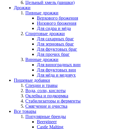
Цельный хмель (шишки)
Дрожжи
Пивные дрожжи
Верхового брожения
Низового брожения
Для сидра и мёда
Спиртовые дрожжи
Для сахарных браг
Для зерновых браг
Для фруктовых браг
Для прочих браг
Винные дрожжи
Для виноградных вин
Для фруктовых вин
Для мёда и медовух
Пищевые добавки
Специи и травы
Вода, соли, кислоты
Оклейка и подкормка
Стабилизаторы и ферменты
Смягчение и очистка
Все товары
Популярные бренды
Beergineer
Castle Malting