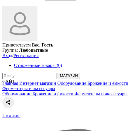
Приветствуем Вас,
Гость
Группа:
Любопытные
Вход
/
Регистрация
Отложенные товары (0)
МАГАЗИН
САЙТ
Главная
Интернет-магазин
Оборудование
Брожение и ёмкости
Ферментеры и аксессуары
Оборудование
Брожение и ёмкости
Ферментеры и аксессуары
Похожие