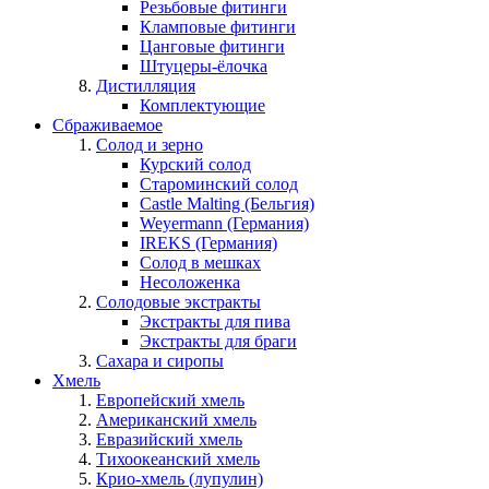
Резьбовые фитинги
Кламповые фитинги
Цанговые фитинги
Штуцеры-ёлочка
Дистилляция
Комплектующие
Сбраживаемое
Солод и зерно
Курский солод
Староминский солод
Castle Malting (Бельгия)
Weyermann (Германия)
IREKS (Германия)
Солод в мешках
Несоложенка
Солодовые экстракты
Экстракты для пива
Экстракты для браги
Сахара и сиропы
Хмель
Европейский хмель
Американский хмель
Евразийский хмель
Тихоокеанский хмель
Крио-хмель (лупулин)