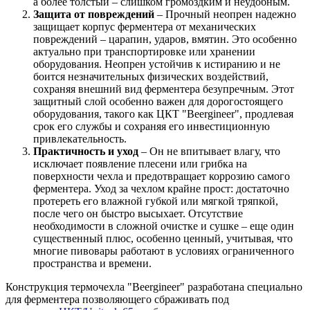
а более толстый – слишком громоздким и неудобным.
Защита от повреждений
– Прочный неопрен надежно
защищает корпус ферментера от механических
повреждений – царапин, ударов, вмятин. Это особенно
актуально при транспортировке или хранении
оборудования. Неопрен устойчив к истиранию и не
боится незначительных физических воздействий,
сохраняя внешний вид ферментера безупречным. Этот
защитный слой особенно важен для дорогостоящего
оборудования, такого как ЦКТ "Beergineer", продлевая
срок его службы и сохраняя его инвестиционную
привлекательность.
Практичность и уход
– Он не впитывает влагу, что
исключает появление плесени или грибка на
поверхности чехла и предотвращает коррозию самого
ферментера. Уход за чехлом крайне прост: достаточно
протереть его влажной губкой или мягкой тряпкой,
после чего он быстро высыхает. Отсутствие
необходимости в сложной очистке и сушке – еще один
существенный плюс, особенно ценный, учитывая, что
многие пивовары работают в условиях ограниченного
пространства и времени.
Конструкция термочехла "Beergineer" разработана специально
для ферментера позволяющего сбраживать под