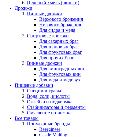
Цельный хмель (шишки)
Дрожжи
Пивные дрожжи
Верхового брожения
Низового брожения
Для сидра и мёда
Спиртовые дрожжи
Для сахарных браг
Для зерновых браг
Для фруктовых браг
Для прочих браг
Винные дрожжи
Для виноградных вин
Для фруктовых вин
Для мёда и медовух
Пищевые добавки
Специи и травы
Вода, соли, кислоты
Оклейка и подкормка
Стабилизаторы и ферменты
Смягчение и очистка
Все товары
Популярные бренды
Beergineer
Castle Malting