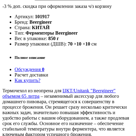
-3 %
доп. скидка при оформлении заказа ч/з корзину
Артикул:
101917
Бренд:
Beergineer
Страна:
КИТАЙ
Тип:
Ферментеры Bееrgineer
Вес в упаковке:
850 г
Размер упаковки (ДШВ):
70
×
10
×
10
см
Полное описание
Обсуждения
0
Расчет доставки
Как купить?
Термочехол из неопрена для
ЦКТ/Unitank "Beergineer"
объемом 65 литра
– незаменимый аксессуар для любого
домашнего пивовара, стремящегося к совершенству в
процессе брожения. Он решает сразу несколько критически
важных задач, значительно повышая эффективность и
удобство работы с вашим оборудованием, а также продлевая
срок его службы. Основное его назначение – обеспечение
стабильной температуры внутри ферментера, что является
ключевым фактором успешного брожения.