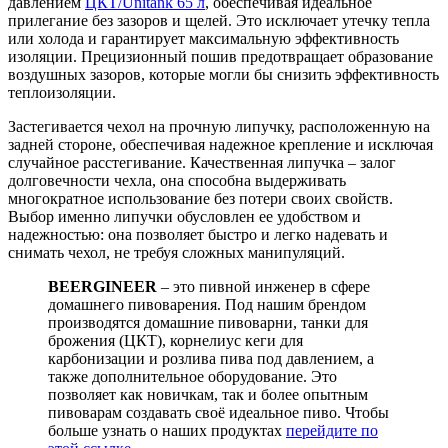
давлением
ЦКТ/Unitank 65 л
, обеспечивая идеальное
прилегание без зазоров и щелей. Это исключает утечку тепла
или холода и гарантирует максимальную эффективность
изоляции. Прецизионный пошив предотвращает образование
воздушных зазоров, которые могли бы снизить эффективность
теплоизоляции.
Застегивается чехол на прочную липучку, расположенную на
задней стороне, обеспечивая надежное крепление и исключая
случайное расстегивание. Качественная липучка – залог
долговечности чехла, она способна выдерживать
многократное использование без потери своих свойств.
Выбор именно липучки обусловлен ее удобством и
надежностью: она позволяет быстро и легко надевать и
снимать чехол, не требуя сложных манипуляций.
BEERGINEER
– это пивной инженер в сфере
домашнего пивоварения. Под нашим брендом
производятся домашние пивоварни, танки для
брожения (ЦКТ), корнелиус кеги для
карбонизации и розлива пива под давлением, а
также дополнительное оборудование. Это
позволяет как новичкам, так и более опытным
пивоварам создавать своё идеальное пиво. Чтобы
больше узнать о наших продуктах
перейдите по