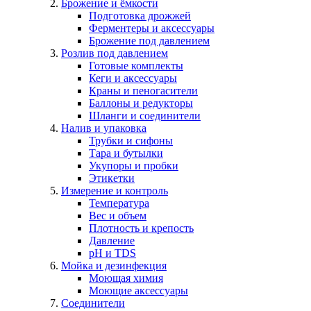
Брожение и ёмкости
Подготовка дрожжей
Ферментеры и аксессуары
Брожение под давлением
Розлив под давлением
Готовые комплекты
Кеги и аксессуары
Краны и пеногасители
Баллоны и редукторы
Шланги и соединители
Налив и упаковка
Трубки и сифоны
Тара и бутылки
Укупоры и пробки
Этикетки
Измерение и контроль
Температура
Вес и объем
Плотность и крепость
Давление
pH и TDS
Мойка и дезинфекция
Моющая химия
Моющие аксессуары
Соединители