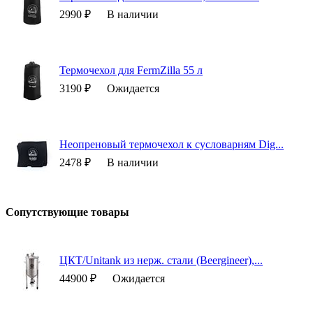
2990 ₽
В наличии
Термочехол для FermZilla 55 л
3190 ₽
Ожидается
Неопреновый термочехол к сусловарням Dig...
2478 ₽
В наличии
Сопутствующие товары
ЦКТ/Unitank из нерж. стали (Beergineer),...
44900 ₽
Ожидается