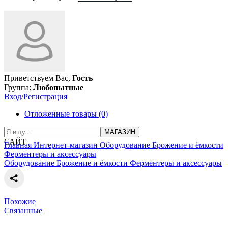
Приветствуем Вас,
Гость
Группа:
Любопытные
Вход
/
Регистрация
Отложенные товары (0)
МАГАЗИН
САЙТ
Главная
Интернет-магазин
Оборудование
Брожение и ёмкости
Ферментеры и аксессуары
Оборудование
Брожение и ёмкости
Ферментеры и аксессуары
Похожие
Связанные