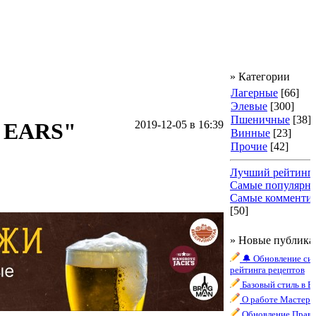
» Категории
Лагерные
[66]
Элевые
[300]
Пшеничные
[38]
S EARS"
2019-12-05
в 16:39
Винные
[23]
Прочие
[42]
Лучший рейтинг
Самые популярн
Самые комменти
[50]
» Новые публика
🔔 Обновление си
рейтинга рецептов
Базовый стиль в B
О работе Мастера
Обновление Прави