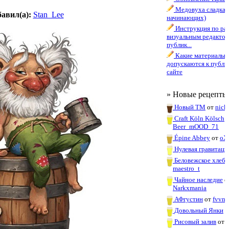
Медовуха сладкая 
авил(а):
Stan_Lee
начинающих)
Инструкция по раб
визуальным редактор
публик...
Какие материалы
допускаются к публи
сайте
» Новые рецепты
Новый ТМ
от
nick
Craft Köln Kölsch
о
Beer_mOOD_71
Épine Abbey
от
oX
Нулевая гравитаци
Беловежское хлебн
maestro_t
Чайное наследие
о
Narkxmania
АФгустин
от
fvvn
Довольный Янки
о
Рисовый залив
от