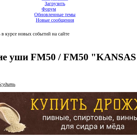
Загрузить
Форум
Обновленные темы
Новые сообщения
ь в курсе новых событий на сайте
ские уши FM50 / FM50 "KANSA
бсудить