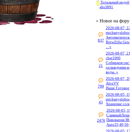
Тотальный недобр
ahs3891
» Новое на фору
2026-08-07, 22
michanyslobods
Автоматическа
837
BrewZilla Gen4
... »
2026-08-07, 21
chst1000
Собираем сист
21
охлаждения из 
воды. »
2026-08-07, 20
AlexVV
799
Наше Готовое 
2026-08-05, 19
michanyslobods
43
Хранение солод
2026-08-05, 19
СлавныйЛеши
Пивоварни IBr
2476
Auto35,40,50,6
2026-08-05, 17