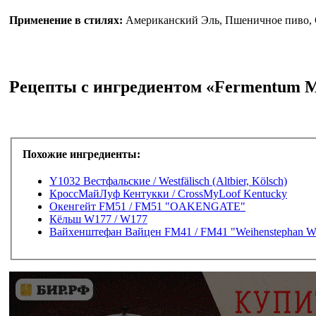
Применение в стилях:
Американский Эль, Пшеничное пиво, 
Рецепты с ингредиентом «Fermentum M
Похожие ингредиенты:
Y1032 Вестфальские / Westfälisch (Altbier, Kölsch)
КроссМайЛуф Кентукки / CrossMyLoof Kentucky
Окенгейт FM51 / FM51 "OAKENGATE"
Кёльш W177 / W177
Вайхенштефан Вайцен FM41 / FM41 "Weihenstephan W