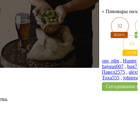
»
Пивовары онла
32
ВСЕГО
ПИ
23
ГОСТИ
ops_rdm
,
Hunter_
bajoras007
,
bug73
Павел2575
,
alexbi
Тоха555
,
johnrea
Сегодняшние п
тва.