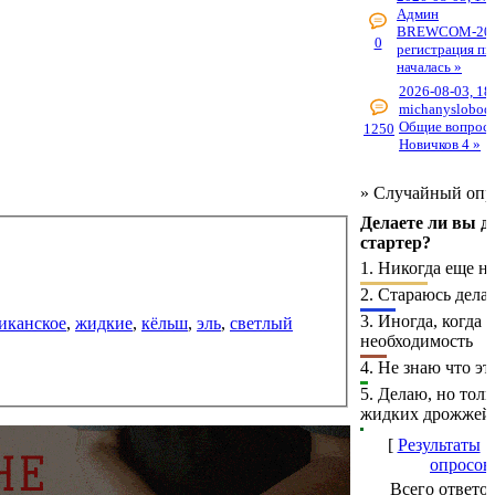
Админ
BREWCOM-202
0
регистрация пи
началась »
2026-08-03, 18
michanyslobod
Общие вопросы
1250
Новичков 4 »
»
Случайный опр
Делаете ли вы 
стартер?
1.
Никогда еще не
2.
Стараюсь делат
3.
Иногда, когда е
иканское
,
жидкие
,
кёльш
,
эль
,
светлый
необходимость
4.
Не знаю что эт
5.
Делаю, но толь
жидких дрожжей
[
Результаты
·
опросов
Всего ответо