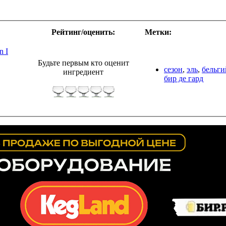
Рейтинг/оценить:
Метки:
n I
Будьте первым кто оценит
сезон
,
эль
,
бельги
ингредиент
бир де гард