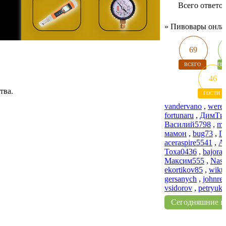
Всего ответо
»
Пивовары онла
69
ВСЕГО
ПИ
46
тва.
ГОСТИ
vandervano
,
were
fortunaru
,
ДимТи
Василий5798
,
ma
мамон
,
bug73
,
Г
aceraspire5541
,
А
Тоха0436
,
bajora
Максим555
,
Nast
ekortikov85
,
wikt
gersanych
,
johnre
vsidorov
,
petryuk-
Сегодняшние п