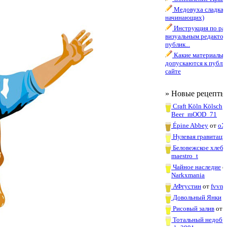
Медовуха сладкая 
начинающих)
Инструкция по раб
визуальным редактор
публик...
Какие материалы
допускаются к публи
сайте
» Новые рецепты
Craft Köln Kölsch
о
Beer_mOOD_71
Épine Abbey
от
oX
Нулевая гравитаци
Беловежское хлебн
maestro_t
Чайное наследие
о
Narkxmania
АФгустин
от
fvvn
Довольный Янки
о
Рисовый залив
от
Тотальный недобр