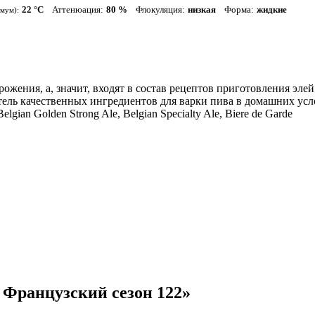
22 °С
Аттенюация:
80 %
Флокуляция:
низкая
Форма:
жидкие
мум):
жения, а, значит, входят в состав рецептов приготовления элей
тель качественных ингредиентов для варки пива в домашних усл
elgian Golden Strong Ale, Belgian Specialty Ale, Biere de Garde
 Французский сезон 122»