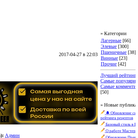
» Категории
Лагерные
[66]
Элевые
[300]
Пшеничные
[38]
2017-04-27
в 22:03
Винные
[23]
Прочие
[42]
Лучший рейтинг
Самые популярн
Самые комменти
[50]
» Новые публика
🔔 Обновление си
рейтинга рецептов
Базовый стиль в B
О работе Мастера
):
Админ
Обновление Прави