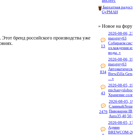
ahs3891
Бархатная радость
GyPMAH
» Новое на фору
2026-08-06, 23
. Этот бренд российского производства уже
maxgrey63
овиях.
Собираем сист
13
охлаждения из 
воды. »
2026-08-06, 19
maxgrey63
Автоматическа
834
BrewZilla Gen4
... »
2026-08-05, 19
michanyslobods
43
Хранение солод
2026-08-05, 19
СлавныйЛеши
Пивоварни IBr
2476
Auto35,40,50,6
2026-08-05, 17
Админ
BREWCOM-202