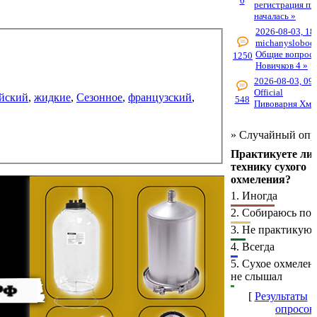
0
регистрация пи
началась »
2026-08-03, 18
michanyslobod
Общие вопросы
1250
Новичков 4 »
2026-08-03, 09
Official
йский
,
жидкие
,
Сезонное
,
французский
,
548
Пивоварня Хме
»
Случайный опр
Практикуете ли
технику сухого
охмеления?
1.
Иногда
2.
Собираюсь поп
3.
Не практикую
4.
Всегда
5.
Сухое охмелени
не слышал
[
Результаты
·
опросов