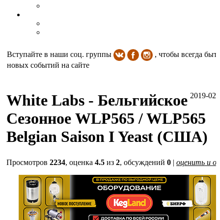
Вступайте в наши соц. группы
, чтобы всегда быть
новых событий на сайте
White Labs - Бельгийское
2019-02-
Сезонное WLP565 / WLP565
Belgian Saison I Yeast (США)
Просмотров
2234
, оценка
4.5
из
2
, обсуждений
0
|
оценить и о