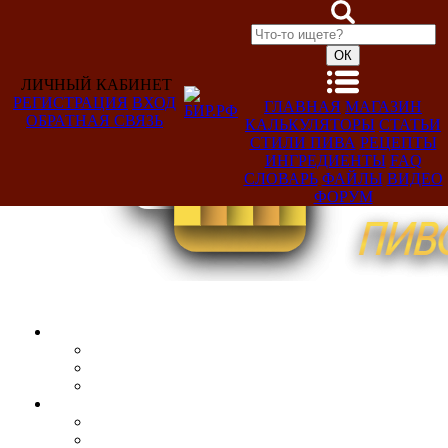
ЛИЧНЫЙ КАБИНЕТ
РЕГИСТРАЦИЯ
ВХОД
ГЛАВНАЯ
МАГАЗИН
ОБРАТНАЯ СВЯЗЬ
КАЛЬКУЛЯТОРЫ
СТАТЬИ
Добро
СТИЛИ ПИВА
РЕЦЕПТЫ
пожаловать,
ИНГРЕДИЕНТЫ
FAQ
Гость!
СЛОВАРЬ
ФАЙЛЫ
ВИДЕО
ФОРУМ