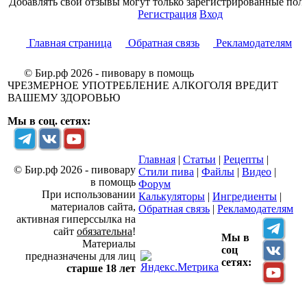
Добавлять свои отзывы могут только зарегистрированные поль
Регистрация
Вход
Главная страница
Обратная связь
Рекламодателям
© Бир.рф 2026 - пивовару в помощь
ЧРЕЗМЕРНОЕ УПОТРЕБЛЕНИЕ АЛКОГОЛЯ ВРЕДИТ
ВАШЕМУ ЗДОРОВЬЮ
Мы в соц. сетях:
Главная
|
Статьи
|
Рецепты
|
© Бир.рф 2026 - пивовару
Стили пива
|
Файлы
|
Видео
|
в помощь
Форум
При использовании
Калькуляторы
|
Ингредиенты
|
материалов сайта,
Обратная связь
|
Рекламодателям
активная гиперссылка на
сайт
обязательна
!
Мы в
Материалы
соц
предназначены для лиц
сетях:
старше 18 лет