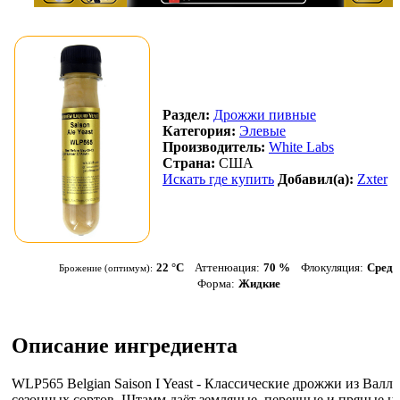
Раздел:
Дрожжи пивные
Категория:
Элевые
Производитель:
White Labs
Страна:
США
Искать где купить
Добавил(а):
Zxter
22 °С
Аттенюация:
70 %
Флокуляция:
Средн
Брожение (оптимум):
Форма:
Жидкие
Описание ингредиента
WLP565 Belgian Saison I Yeast - Классические дрожжи из Валл
сезонных сортов. Штамм даёт земляные, перечные и пряные н