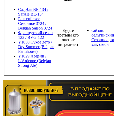
СафЭль BE-134 /
SafAle BE-134
Бельгийское
Сезонное 3724 /
Belgian Saison 3724
Будьте
сайзон
,
Французский сезон
третьим кто
бельгийский
,
122 / BVG-122
оценит
Сезонное
,
жи
Y1030 Сухое лето /
ингредиент
эль
,
сэзон
Dry Summer (Belgian
Farmhouse)
Y1029 Арденн /
L’Ardenne (Belgian
Strong Ale)