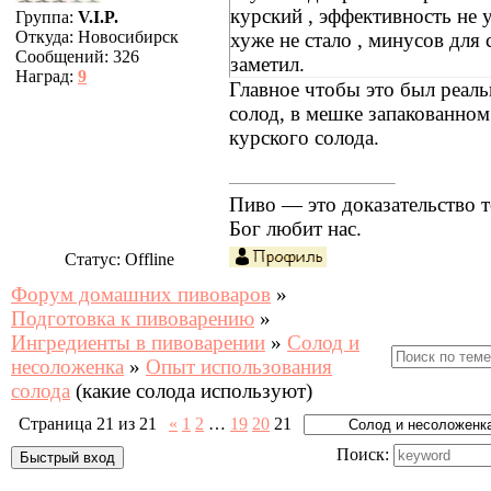
курский , эффективность не у
Группа:
V.I.P.
Откуда:
Новосибирск
хуже не стало , минусов для 
Сообщений:
326
заметил.
Наград:
9
Главное чтобы это был реал
солод, в мешке запакованном
курского солода.
Пиво — это доказательство т
Бог любит нас.
Статус:
Offline
Форум домашних пивоваров
»
Подготовка к пивоварению
»
Ингредиенты в пивоварении
»
Солод и
несоложенка
»
Опыт использования
солода
(какие солода используют)
Страница
21
из
21
«
1
2
…
19
20
21
Поиск: