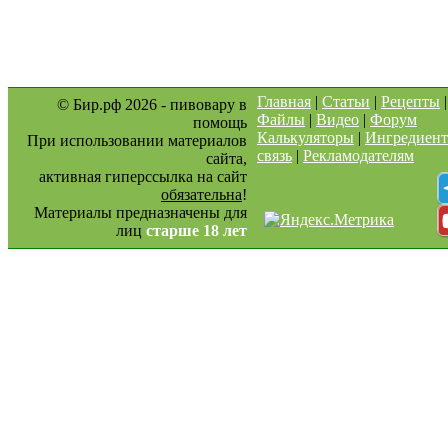
Главная
|
Статьи
|
Рецепты
© Бир.рф 2026 - пивовару в
Файлы
|
Видео
|
Форум
помощь
Калькуляторы
|
Ингредиен
При использовании материалов
связь
|
Рекламодателям
сайта,
активная гиперссылка на сайт
обязательна
!
Материалы предназначены для
лиц
старше 18 лет