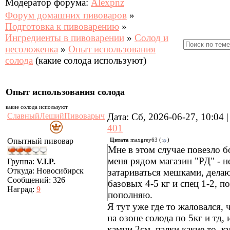
Модератор форума:
Alexpnz
Форум домашних пивоваров
»
Подготовка к пивоварению
»
Ингредиенты в пивоварении
»
Солод и
несоложенка
»
Опыт использования
солода
(какие солода используют)
Опыт использования солода
какие солода используют
СлавныйЛешийПивоварыч
Дата: Сб, 2026-06-27, 10:04
401
Опытный пивовар
Цитата
maxgrey63
(
)
Мне в этом случае повезло б
меня рядом магазин "РД" - 
Группа:
V.I.P.
Откуда:
Новосибирск
затариваться мешками, делаю
Сообщений:
326
базовых 4-5 кг и спец 1-2, п
Наград:
9
пополняю.
Я тут уже где то жаловался, 
на озоне солода по 5кг и тд, 
камни 2см, палки какие то, к