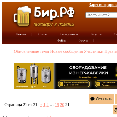
Зарегистриров
Главная
Статьи
Калькуляторы
Рецепты
Сп
Файлы
Форум
Обновленные темы
Новые сообщения
Участники
Прави
Страница
21
из
21
«
1
2
…
19
20
21