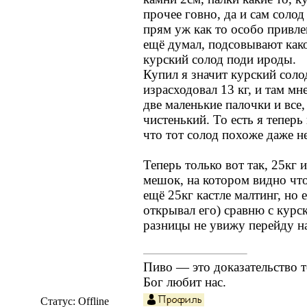
прочее говно, да и сам солод
прям уж как то особо привле
ещё думал, подсовывают как
курский солод поди ироды.
Купил я значит курский соло
израсходовал 13 кг, и там мн
две маленькие палочки и все,
чистенький. То есть я тепер
что тот солод похоже даже н
Теперь только вот так, 25кг 
мешок, на котором видно что
ещё 25кг кастле малтинг, но 
открывал его) сравню с курс
разницы не увижу перейду н
Пиво — это доказательство т
Бог любит нас.
Статус:
Offline