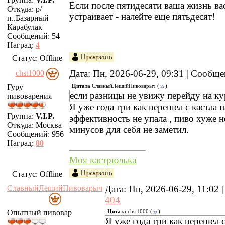
Если после пятидесяти ваша жизнь ва
Откуда:
р/
устраивает - налейте еще пятьдесят!
п..Базарный
Карабулак
Сообщений:
54
Наград:
4
Статус:
Offline
Дата: Пн, 2026-06-29, 09:31 | Сообщ
chst1000
Гуру
Цитата
СлавныйЛешийПивоварыч
(
)
если разницы не увижу перейду на к
пивоварения
Я уже года три как перешел с кастла н
Группа:
V.I.P.
эффективность не упала , пиво хуже не
Откуда:
Москва
минусов для себя не заметил.
Сообщений:
956
Наград:
80
Моя кастрюлька
Статус:
Offline
СлавныйЛешийПивоварыч
Дата: Пн, 2026-06-29, 11:02
404
Опытный пивовар
Цитата
chst1000
(
)
Я уже года три как перешел с