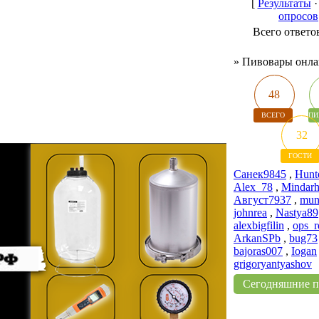
[
Результаты
опросов
Всего ответо
»
Пивовары онл
48
ВСЕГО
ПИ
32
ГОСТИ
Санек9845
,
Hunt
Alex_78
,
Mindarh
Август7937
,
mun
johnrea
,
Nastya89
alexbigfilin
,
ops_
ArkanSPb
,
bug73
bajoras007
,
Iogan
grigoryantyashov
Сегодняшние 