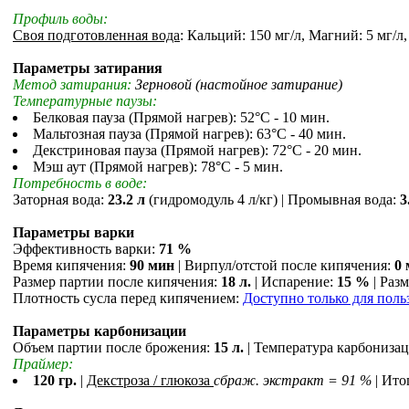
Профиль воды:
Своя подготовленная вода
: Кальций: 150 мг/л, Магний: 5 мг/л
Параметры затирания
Метод затирания:
Зерновой (настойное затирание)
Температурные паузы:
Белковая пауза (Прямой нагрев): 52°С - 10 мин.
Мальтозная пауза (Прямой нагрев): 63°С - 40 мин.
Декстриновая пауза (Прямой нагрев): 72°С - 20 мин.
Мэш аут (Прямой нагрев): 78°С - 5 мин.
Потребность в воде:
Заторная вода:
23.2 л
(гидромодуль 4 л/кг) | Промывная вода:
3
Параметры варки
Эффективность варки:
71 %
Время кипячения:
90 мин
| Вирпул/отстой после кипячения:
0
Размер партии после кипячения:
18 л.
| Испарение:
15 %
| Раз
Плотность сусла перед кипячением:
Доступно только для поль
Параметры карбонизации
Объем партии после брожения:
15 л.
| Температура карбониза
Праймер:
120 гр.
|
Декстроза / глюкоза
сбраж. экстракт = 91 %
| Ито