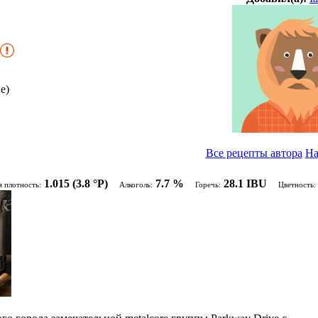
е)
Все рецепты автора
На
1.015
(3.8 °P)
7.7 %
28.1 IBU
я плотность:
Алкоголь:
Горечь:
Цветность: