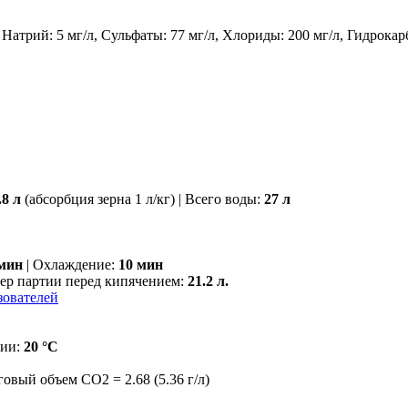
, Натрий: 5 мг/л, Сульфаты: 77 мг/л, Хлориды: 200 мг/л, Гидрокар
.8 л
(абсорбция зерна 1 л/кг) | Всего воды:
27 л
 мин
| Охлаждение:
10 мин
мер партии перед кипячением:
21.2 л.
зователей
ции:
20 °С
говый объем СO2 = 2.68 (5.36 г/л)