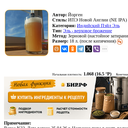
Автор:
Йорген
Стиль:
ИПЭ Новой Англии (NE IPA)
Категория:
Индийский Пэйл Эль
Тип:
Эль - верховое брожение
Метод:
Зерновой (настойное затирани
Размер:
18 л. (после кипячения)
1.068
(16.5 °P)
Начальная плотность:
Конечна
Примечание: