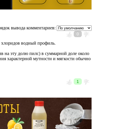
ядок вывода комментариев:
0
у хлоридов водный профиль.
в на эту долю пилс) в суммарной доле около
ния характерной мутности и мягкости обычно
1