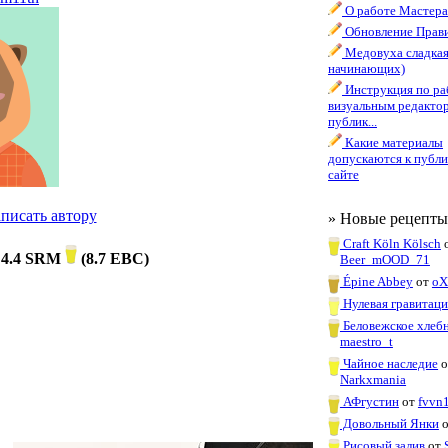
О работе Мастера
Обновление Прави
Медовуха сладкая
начинающих)
Инструкция по ра
визуальным редакто
публик...
Какие материалы
допускаются к публи
сайте
писать автору
» Новые рецепты
Craft Köln Kölsch
4.4 SRM
(
8.7 EBC
)
Beer_mOOD_71
Épine Abbey
от
oX
Нулевая гравитаци
Беловежское хлеб
maestro_t
Чайное наследие
о
Narkxmania
АФгустин
от
fvvn
Довольный Янки
Рисовый залив
от