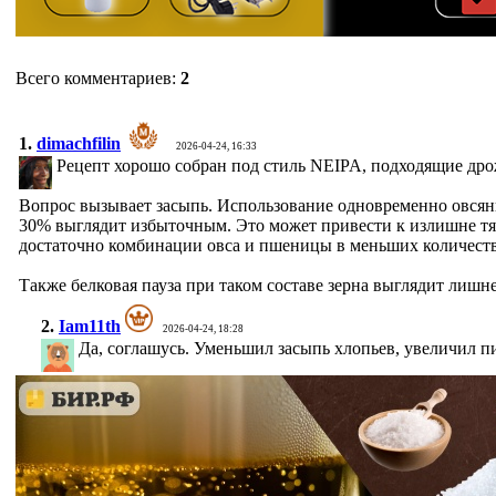
Всего комментариев
:
2
1.
dimachfilin
2026-04-24, 16:33
Рецепт хорошо собран под стиль NEIPA, подходящие др
Вопрос вызывает засыпь. Использование одновременно овсяны
30% выглядит избыточным. Это может привести к излишне тя
достаточно комбинации овса и пшеницы в меньших количеств
Также белковая пауза при таком составе зерна выглядит лишн
2.
Iam11th
2026-04-24, 18:28
Да, соглашусь. Уменьшил засыпь хлопьев, увеличил пи