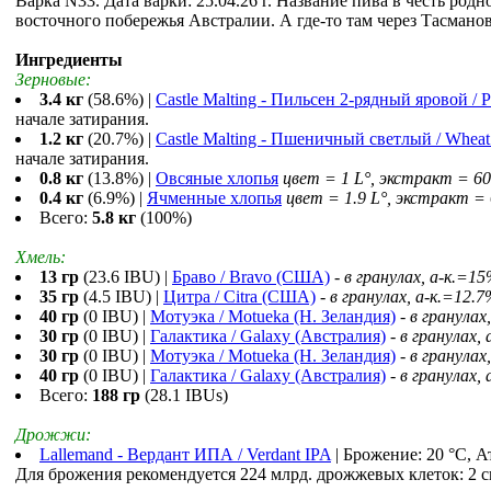
Варка N33. Дата варки: 25.04.26 г. Название пива в честь родн
восточного побережья Австралии. А где-то там через Тасмано
Ингредиенты
Зерновые:
3.4 кг
(58.6%) |
Castle Malting - Пильсен 2-рядный яровой / P
начале затирания.
1.2 кг
(20.7%) |
Castle Malting - Пшеничный светлый / Wheat
начале затирания.
0.8 кг
(13.8%) |
Овсяные хлопья
цвет = 1 L°, экстракт = 6
0.4 кг
(6.9%) |
Ячменные хлопья
цвет = 1.9 L°, экстракт =
Всего:
5.8 кг
(100%)
Хмель:
13 гр
(23.6 IBU) |
Браво / Bravo (США)
-
в гранулах, a-к.=1
35 гр
(4.5 IBU) |
Цитра / Citra (США)
-
в гранулах, a-к.=12.7
40 гр
(0 IBU) |
Мотуэка / Motueka (Н. Зеландия)
-
в гранулах
30 гр
(0 IBU) |
Галактика / Galaxy (Австралия)
-
в гранулах,
30 гр
(0 IBU) |
Мотуэка / Motueka (Н. Зеландия)
-
в гранулах
40 гр
(0 IBU) |
Галактика / Galaxy (Австралия)
-
в гранулах,
Всего:
188 гр
(28.1 IBUs)
Дрожжи:
Lallemand - Вердант ИПА / Verdant IPA
| Брожение: 20 °С, А
Для брожения рекомендуется 224 млрд. дрожжевых клеток: 2 