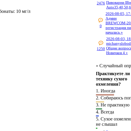
Пивоварни IBr
2476
Auto35,40,50,6
бонаты: 10 мг/л
2026-08-05, 17
Админ
BREWCOM-20
0
регистрация п
началась »
2026-08-03, 18
michanyslobod
Общие вопрос
1250
Новичков 4 »
»
Случайный опр
Практикуете ли
технику сухого
охмеления?
1.
Иногда
2.
Собираюсь поп
3.
Не практикую
4.
Всегда
5.
Сухое охмелен
не слышал