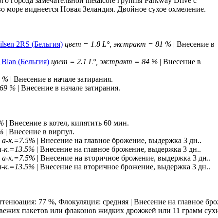
ого города замечательной metalcore группы Parkway Drive с
во море виднеется Новая Зеландия. Двойное сухое охмеление.
ilsen 2RS (Бельгия)
цвет = 1.8 L°, экстракт = 81 %
| Внесение в
 Blan (Бельгия)
цвет = 2.1 L°, экстракт = 84 %
| Внесение в
0 %
| Внесение в начале затирания.
 69 %
| Внесение в начале затирания.
5%
| Внесение в котел, кипятить 60 мин.
%
| Внесение в вирпул.
, a-к.=7.5%
| Внесение на главное брожение, выдержка 3 дн..
 a-к.=13.5%
| Внесение на главное брожение, выдержка 3 дн..
, a-к.=7.5%
| Внесение на вторичное брожение, выдержка 3 дн..
 a-к.=13.5%
| Внесение на вторичное брожение, выдержка 3 дн..
ттенюация: 77 %, Флокуляция: средняя | Внесение на главное бр
свежих пакетов или флаконов жидких дрожжей или 11 грамм сух