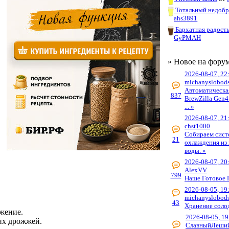
Тотальный недоб
ahs3891
Бархатная радост
GyPMAH
» Новое на фору
2026-08-07, 22
michanyslobod
Автоматическа
837
BrewZilla Gen4
... »
2026-08-07, 21
chst1000
Собираем сист
21
охлаждения из 
воды. »
2026-08-07, 20
AlexVV
799
Наше Готовое 
2026-08-05, 19
michanyslobod
43
Хранение соло
ожение.
2026-08-05, 19
их дрожжей.
СлавныйЛеши