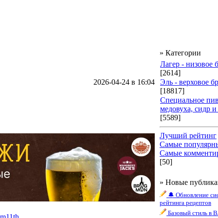
» Категории
Лагер - низовое
[2614]
2026-04-24 в 16:04
Эль - верховое б
[18817]
Специальное пив
медовуха, сидр и
[5589]
Лучший рейтинг
Самые популярн
Самые комменти
[50]
» Новые публик
🔔 Обновление си
рейтинга рецептов
Базовый стиль в 
am11th