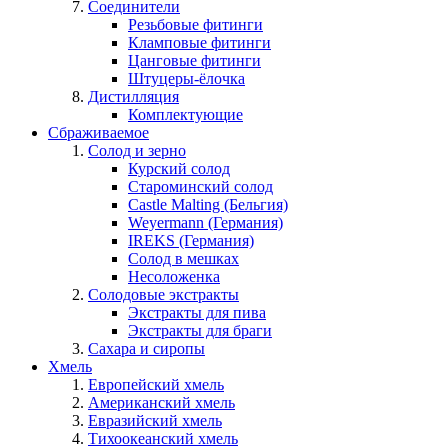
Соединители
Резьбовые фитинги
Кламповые фитинги
Цанговые фитинги
Штуцеры-ёлочка
Дистилляция
Комплектующие
Сбраживаемое
Солод и зерно
Курский солод
Староминский солод
Castle Malting (Бельгия)
Weyermann (Германия)
IREKS (Германия)
Солод в мешках
Несоложенка
Солодовые экстракты
Экстракты для пива
Экстракты для браги
Сахара и сиропы
Хмель
Европейский хмель
Американский хмель
Евразийский хмель
Тихоокеанский хмель