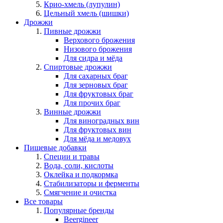
Крио-хмель (лупулин)
Цельный хмель (шишки)
Дрожжи
Пивные дрожжи
Верхового брожения
Низового брожения
Для сидра и мёда
Спиртовые дрожжи
Для сахарных браг
Для зерновых браг
Для фруктовых браг
Для прочих браг
Винные дрожжи
Для виноградных вин
Для фруктовых вин
Для мёда и медовух
Пищевые добавки
Специи и травы
Вода, соли, кислоты
Оклейка и подкормка
Стабилизаторы и ферменты
Смягчение и очистка
Все товары
Популярные бренды
Beergineer