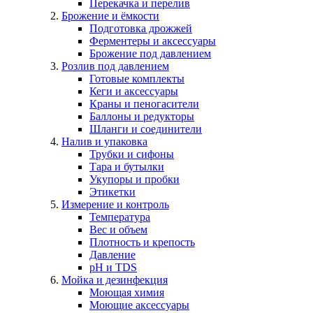
Перекачка и перелив
Брожение и ёмкости
Подготовка дрожжей
Ферментеры и аксессуары
Брожение под давлением
Розлив под давлением
Готовые комплекты
Кеги и аксессуары
Краны и пеногасители
Баллоны и редукторы
Шланги и соединители
Налив и упаковка
Трубки и сифоны
Тара и бутылки
Укупоры и пробки
Этикетки
Измерение и контроль
Температура
Вес и объем
Плотность и крепость
Давление
pH и TDS
Мойка и дезинфекция
Моющая химия
Моющие аксессуары