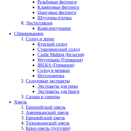
Резьбовые фитинги
Кламповые фитинги
Цанговые фитинги
Штуцеры-ёлочка
Дистилляция
Комплектующие
Сбраживаемое
Солод и зерно
Курский солод
Староминский солод
Castle Malting (Бельгия)
Weyermann (Германия)
IREKS (Германия)
Солод в мешках
Несоложенка
Солодовые экстракты
Экстракты для пива
Экстракты для браги
Сахара и сиропы
Хмель
Европейский хмель
Американский хмель
Евразийский хмель
Тихоокеанский хмель
Крио-хмель (лупулин)