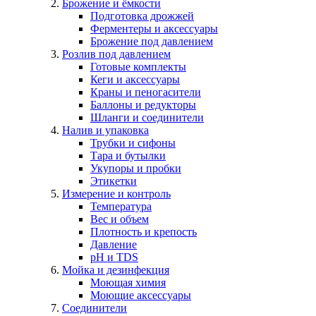
Брожение и ёмкости
Подготовка дрожжей
Ферментеры и аксессуары
Брожение под давлением
Розлив под давлением
Готовые комплекты
Кеги и аксессуары
Краны и пеногасители
Баллоны и редукторы
Шланги и соединители
Налив и упаковка
Трубки и сифоны
Тара и бутылки
Укупоры и пробки
Этикетки
Измерение и контроль
Температура
Вес и объем
Плотность и крепость
Давление
pH и TDS
Мойка и дезинфекция
Моющая химия
Моющие аксессуары
Соединители