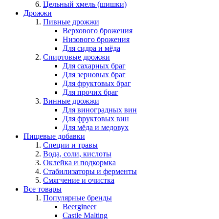
Цельный хмель (шишки)
Дрожжи
Пивные дрожжи
Верхового брожения
Низового брожения
Для сидра и мёда
Спиртовые дрожжи
Для сахарных браг
Для зерновых браг
Для фруктовых браг
Для прочих браг
Винные дрожжи
Для виноградных вин
Для фруктовых вин
Для мёда и медовух
Пищевые добавки
Специи и травы
Вода, соли, кислоты
Оклейка и подкормка
Стабилизаторы и ферменты
Смягчение и очистка
Все товары
Популярные бренды
Beergineer
Castle Malting