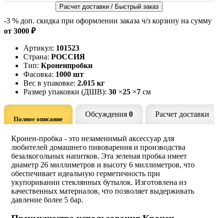
Расчет доставки / Быстрый заказ
-3 %
доп. скидка при оформлении заказа ч/з корзину на сумму
от 3000 ₽
Артикул:
101523
Страна:
РОССИЯ
Тип:
Кроненпробки
Фасовка:
1000 шт
Вес в упаковке:
2.015 кг
Размер упаковки (ДШВ):
30
×
25
×
7
см
Обсуждения
0
Расчет доставки
Полное описание
Кронен-пробка - это незаменимый аксессуар для
любителей домашнего пивоварения и производства
безалкогольных напитков. Эта зеленая пробка имеет
диаметр 26 миллиметров и высоту 6 миллиметров, что
обеспечивает идеальную герметичность при
укупоривании стеклянных бутылок. Изготовлена из
качественных материалов, что позволяет выдерживать
давление более 5 бар.