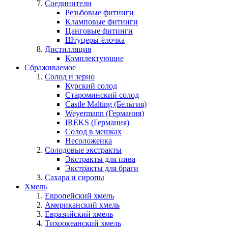
Соединители
Резьбовые фитинги
Кламповые фитинги
Цанговые фитинги
Штуцеры-ёлочка
Дистилляция
Комплектующие
Сбраживаемое
Солод и зерно
Курский солод
Староминский солод
Castle Malting (Бельгия)
Weyermann (Германия)
IREKS (Германия)
Солод в мешках
Несоложенка
Солодовые экстракты
Экстракты для пива
Экстракты для браги
Сахара и сиропы
Хмель
Европейский хмель
Американский хмель
Евразийский хмель
Тихоокеанский хмель