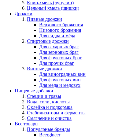
Крио-хмель (лупулин)
Цельный хмель (шишки)
Дрожжи
Пивные дрожжи
Верхового брожения
Низового брожения
Для сидра и мёда
Спиртовые дрожжи
Для сахарных браг
Для зерновых браг
Для фруктовых браг
Для прочих браг
Винные дрожжи
Для виноградных вин
Для фруктовых вин
Для мёда и медовух
Пищевые добавки
Специи и травы
Вода, соли, кислоты
Оклейка и подкормка
Стабилизаторы и ферменты
Смягчение и очистка
Все товары
Популярные бренды
Beergineer