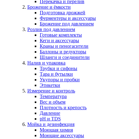
Перекачка и перелив
Брожение и ёмкости
Подготовка дрожжей
Ферментеры и аксессуары
Брожение под давлением
Розлив под давлением
Готовые комплекты
Кеги и аксессуары
Краны и пеногасители
Баллоны и редукторы
Шланги и соединители
Налив и упаковка
Трубки и сифоны
Тара и бутылки
Укупоры и пробки
Этикетки
Измерение и контроль
Температура
Вес и объем
Плотность и крепость
Давление
pH и TDS
Мойка и дезинфекция
Моющая химия
Моющие аксессуары