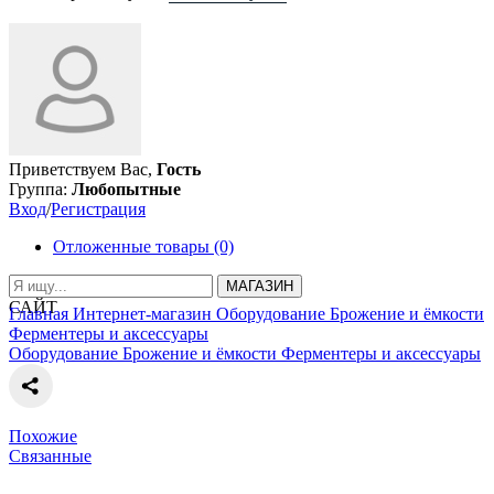
Приветствуем Вас,
Гость
Группа:
Любопытные
Вход
/
Регистрация
Отложенные товары (0)
МАГАЗИН
САЙТ
Главная
Интернет-магазин
Оборудование
Брожение и ёмкости
Ферментеры и аксессуары
Оборудование
Брожение и ёмкости
Ферментеры и аксессуары
Похожие
Связанные