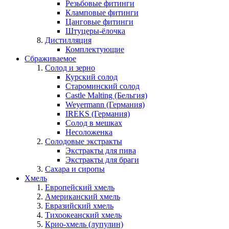
Резьбовые фитинги
Кламповые фитинги
Цанговые фитинги
Штуцеры-ёлочка
Дистилляция
Комплектующие
Сбраживаемое
Солод и зерно
Курский солод
Староминский солод
Castle Malting (Бельгия)
Weyermann (Германия)
IREKS (Германия)
Солод в мешках
Несоложенка
Солодовые экстракты
Экстракты для пива
Экстракты для браги
Сахара и сиропы
Хмель
Европейский хмель
Американский хмель
Евразийский хмель
Тихоокеанский хмель
Крио-хмель (лупулин)