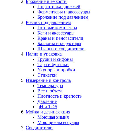
Брожение и ёмкости
Подготовка дрожжей
Ферментеры и аксессуары
Брожение под давлением
Розлив под давлением
Готовые комплекты
Кеги и аксессуары
Краны и пеногасители
Баллоны и редукторы
Шланги и соединители
Налив и упаковка
Трубки и сифоны
Тара и бутылки
Укупоры и пробки
Этикетки
Измерение и контроль
Температура
Вес и объем
Плотность и крепость
Давление
pH и TDS
Мойка и дезинфекция
Моющая химия
Моющие аксессуары
Соединители