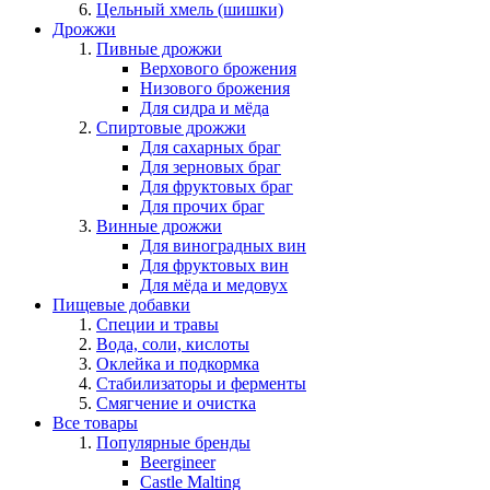
Цельный хмель (шишки)
Дрожжи
Пивные дрожжи
Верхового брожения
Низового брожения
Для сидра и мёда
Спиртовые дрожжи
Для сахарных браг
Для зерновых браг
Для фруктовых браг
Для прочих браг
Винные дрожжи
Для виноградных вин
Для фруктовых вин
Для мёда и медовух
Пищевые добавки
Специи и травы
Вода, соли, кислоты
Оклейка и подкормка
Стабилизаторы и ферменты
Смягчение и очистка
Все товары
Популярные бренды
Beergineer
Castle Malting