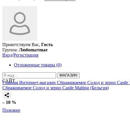
Приветствуем Вас,
Гость
Группа:
Любопытные
Вход
/
Регистрация
Отложенные товары (0)
МАГАЗИН
САЙТ
Главная
Интернет-магазин
Сбраживаемое
Солод и зерно
Castle
Сбраживаемое
Солод и зерно
Castle Malting (Бельгия)
– 10 %
Похожие