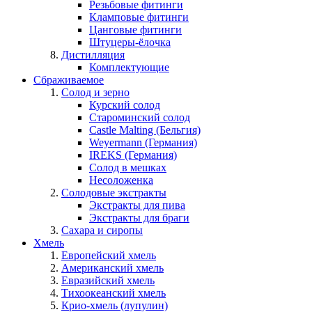
Резьбовые фитинги
Кламповые фитинги
Цанговые фитинги
Штуцеры-ёлочка
Дистилляция
Комплектующие
Сбраживаемое
Солод и зерно
Курский солод
Староминский солод
Castle Malting (Бельгия)
Weyermann (Германия)
IREKS (Германия)
Солод в мешках
Несоложенка
Солодовые экстракты
Экстракты для пива
Экстракты для браги
Сахара и сиропы
Хмель
Европейский хмель
Американский хмель
Евразийский хмель
Тихоокеанский хмель
Крио-хмель (лупулин)