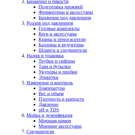
Брожение и ёмкости
Подготовка дрожжей
Ферментеры и аксессуары
Брожение под давлением
Розлив под давлением
Готовые комплекты
Кеги и аксессуары
Краны и пеногасители
Баллоны и редукторы
Шланги и соединители
Налив и упаковка
Трубки и сифоны
Тара и бутылки
Укупоры и пробки
Этикетки
Измерение и контроль
Температура
Вес и объем
Плотность и крепость
Давление
pH и TDS
Мойка и дезинфекция
Моющая химия
Моющие аксессуары
Соединители