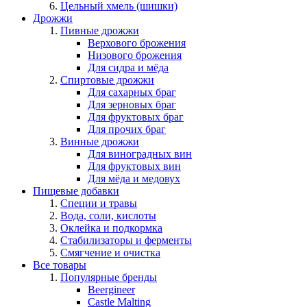
Цельный хмель (шишки)
Дрожжи
Пивные дрожжи
Верхового брожения
Низового брожения
Для сидра и мёда
Спиртовые дрожжи
Для сахарных браг
Для зерновых браг
Для фруктовых браг
Для прочих браг
Винные дрожжи
Для виноградных вин
Для фруктовых вин
Для мёда и медовух
Пищевые добавки
Специи и травы
Вода, соли, кислоты
Оклейка и подкормка
Стабилизаторы и ферменты
Смягчение и очистка
Все товары
Популярные бренды
Beergineer
Castle Malting