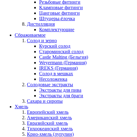
Резьбовые фитинги
Кламповые фитинги
Цанговые фитинги
Штуцеры-ёлочка
Дистилляция
Комплектующие
Сбраживаемое
Солод и зерно
Курский солод
Староминский солод
Castle Malting (Бельгия)
Weyermann (Германия)
IREKS (Германия)
Солод в мешках
Несоложенка
Солодовые экстракты
Экстракты для пива
Экстракты для браги
Сахара и сиропы
Хмель
Европейский хмель
Американский хмель
Евразийский хмель
Тихоокеанский хмель
Крио-хмель (лупулин)