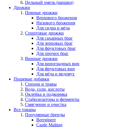
Цельный хмель (шишки)
Дрожжи
Пивные дрожжи
Верхового брожения
Низового брожения
Для сидра и мёда
Спиртовые дрожжи
Для сахарных браг
Для зерновых браг
Для фруктовых браг
Для прочих браг
Винные дрожжи
Для виноградных вин
Для фруктовых вин
Для мёда и медовух
Пищевые добавки
Специи и травы
Вода, соли, кислоты
Оклейка и подкормка
Стабилизаторы и ферменты
Смягчение и очистка
Все товары
Популярные бренды
Beergineer
Castle Malting