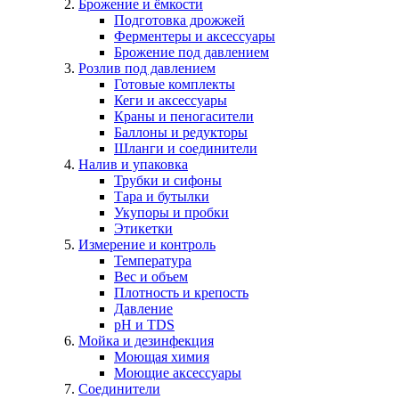
Брожение и ёмкости
Подготовка дрожжей
Ферментеры и аксессуары
Брожение под давлением
Розлив под давлением
Готовые комплекты
Кеги и аксессуары
Краны и пеногасители
Баллоны и редукторы
Шланги и соединители
Налив и упаковка
Трубки и сифоны
Тара и бутылки
Укупоры и пробки
Этикетки
Измерение и контроль
Температура
Вес и объем
Плотность и крепость
Давление
pH и TDS
Мойка и дезинфекция
Моющая химия
Моющие аксессуары
Соединители