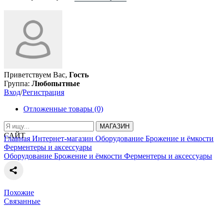
Приветствуем Вас,
Гость
Группа:
Любопытные
Вход
/
Регистрация
Отложенные товары (0)
МАГАЗИН
САЙТ
Главная
Интернет-магазин
Оборудование
Брожение и ёмкости
Ферментеры и аксессуары
Оборудование
Брожение и ёмкости
Ферментеры и аксессуары
Похожие
Связанные