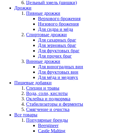
Цельный хмель (шишки)
Дрожжи
Пивные дрожжи
Верхового брожения
Низового брожения
Для сидра и мёда
Спиртовые дрожжи
Для сахарных браг
Для зерновых браг
Для фруктовых браг
Для прочих браг
Винные дрожжи
Для виноградных вин
Для фруктовых вин
Для мёда и медовух
Пищевые добавки
Специи и травы
Вода, соли, кислоты
Оклейка и подкормка
Стабилизаторы и ферменты
Смягчение и очистка
Все товары
Популярные бренды
Beergineer
Castle Malting