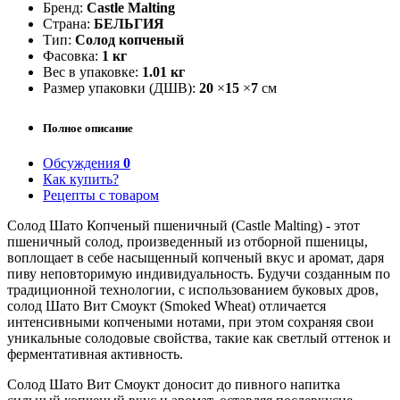
Бренд:
Castle Malting
Страна:
БЕЛЬГИЯ
Тип:
Солод копченый
Фасовка:
1 кг
Вес в упаковке:
1.01 кг
Размер упаковки (ДШВ):
20
×
15
×
7
см
Полное описание
Обсуждения
0
Как купить?
Рецепты с товаром
Солод Шато Копченый пшеничный (Castle Malting) - этот
пшеничный солод, произведенный из отборной пшеницы,
воплощает в себе насыщенный копченый вкус и аромат, даря
пиву неповторимую индивидуальность. Будучи созданным по
традиционной технологии, с использованием буковых дров,
солод Шато Вит Смоукт (Smoked Wheat) отличается
интенсивными копчеными нотами, при этом сохраняя свои
уникальные солодовые свойства, такие как светлый оттенок и
ферментативная активность.
Солод Шато Вит Смоукт доносит до пивного напитка