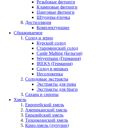
Резьбовые фитинги
Кламповые фитинги
Цанговые фитинги
Штуцеры-ёлочка
Дистилляция
Комплектующие
Сбраживаемое
Солод и зерно
Курский солод
Староминский солод
Castle Malting (Бельгия)
Weyermann (Германия)
IREKS (Германия)
Солод в мешках
Несоложенка
Солодовые экстракты
Экстракты для пива
Экстракты для браги
Сахара и сиропы
Хмель
Европейский хмель
Американский хмель
Евразийский хмель
Тихоокеанский хмель
Крио-хмель (лупулин)