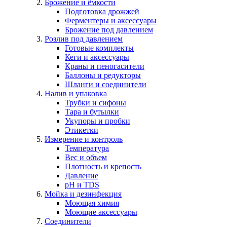
Брожение и ёмкости
Подготовка дрожжей
Ферментеры и аксессуары
Брожение под давлением
Розлив под давлением
Готовые комплекты
Кеги и аксессуары
Краны и пеногасители
Баллоны и редукторы
Шланги и соединители
Налив и упаковка
Трубки и сифоны
Тара и бутылки
Укупоры и пробки
Этикетки
Измерение и контроль
Температура
Вес и объем
Плотность и крепость
Давление
pH и TDS
Мойка и дезинфекция
Моющая химия
Моющие аксессуары
Соединители