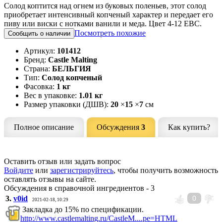
Солод коптится над огнем из буковых поленьев, этот солод
приобретает интенсивный копченый характер и передает его
пиву или виски с нотками ванили и меда. Цвет 4-12 EBC.
Посмотреть похожие
Сообщить о наличии
Артикул:
101412
Бренд:
Castle Malting
Страна:
БЕЛЬГИЯ
Тип:
Солод копченый
Фасовка:
1 кг
Вес в упаковке:
1.01 кг
Размер упаковки (ДШВ):
20
×
15
×
7
см
Полное описание
Обсуждения
3
Как купить?
Оставить отзыв или задать вопрос
Войдите
или
зарегистрируйтесь
, чтобы получить возможность
оставлять отзывы на сайте.
Обсуждения в справочной ингредиентов - 3
3.
v0id
0
2021-02-18, 10:29
Закладка до 15% по спецификации.
http://www.castlemalting.ru/CastleM....pe=HTML