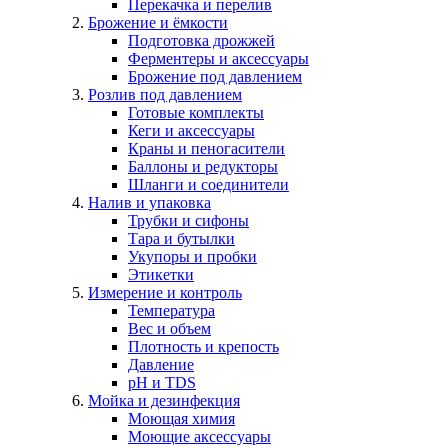
Перекачка и перелив
Брожение и ёмкости
Подготовка дрожжей
Ферментеры и аксессуары
Брожение под давлением
Розлив под давлением
Готовые комплекты
Кеги и аксессуары
Краны и пеногасители
Баллоны и редукторы
Шланги и соединители
Налив и упаковка
Трубки и сифоны
Тара и бутылки
Укупоры и пробки
Этикетки
Измерение и контроль
Температура
Вес и объем
Плотность и крепость
Давление
pH и TDS
Мойка и дезинфекция
Моющая химия
Моющие аксессуары