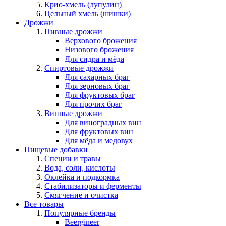
Крио-хмель (лупулин)
Цельный хмель (шишки)
Дрожжи
Пивные дрожжи
Верхового брожения
Низового брожения
Для сидра и мёда
Спиртовые дрожжи
Для сахарных браг
Для зерновых браг
Для фруктовых браг
Для прочих браг
Винные дрожжи
Для виноградных вин
Для фруктовых вин
Для мёда и медовух
Пищевые добавки
Специи и травы
Вода, соли, кислоты
Оклейка и подкормка
Стабилизаторы и ферменты
Смягчение и очистка
Все товары
Популярные бренды
Beergineer