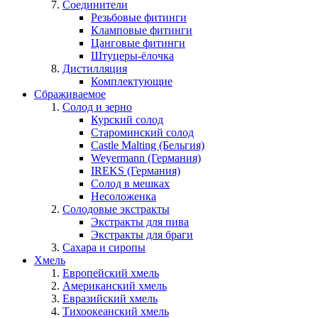
Соединители
Резьбовые фитинги
Кламповые фитинги
Цанговые фитинги
Штуцеры-ёлочка
Дистилляция
Комплектующие
Сбраживаемое
Солод и зерно
Курский солод
Староминский солод
Castle Malting (Бельгия)
Weyermann (Германия)
IREKS (Германия)
Солод в мешках
Несоложенка
Солодовые экстракты
Экстракты для пива
Экстракты для браги
Сахара и сиропы
Хмель
Европейский хмель
Американский хмель
Евразийский хмель
Тихоокеанский хмель