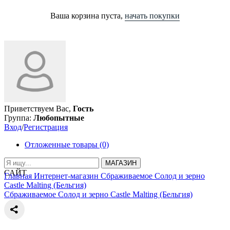
Ваша корзина пуста,
начать покупки
Приветствуем Вас,
Гость
Группа:
Любопытные
Вход
/
Регистрация
Отложенные товары (0)
МАГАЗИН
САЙТ
Главная
Интернет-магазин
Сбраживаемое
Солод и зерно
Castle Malting (Бельгия)
Сбраживаемое
Солод и зерно
Castle Malting (Бельгия)