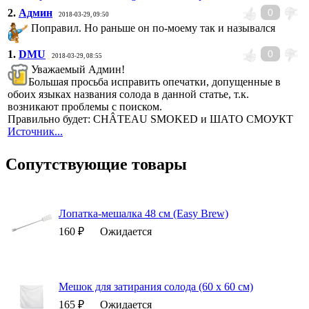
2.
Админ
0
2018-03-29, 09:50
Поправил. Но раньше он по-моему так и назывался
1.
DMU
0
2018-03-29, 08:55
Уважаемый Админ!
Большая просьба исправить опечатки, допущенные в
обоих языках названия солода в данной статье, т.к.
возникают проблемы с поиском.
Правильно будет: CHÂTEAU SMOKED и ШАТО СМОУКТ
Источник...
Сопутствующие товары
Лопатка-мешалка 48 см (Easy Brew)
160 ₽
Ожидается
Мешок для затирания солода (60 х 60 см)
165 ₽
Ожидается