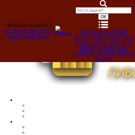
ЛИЧНЫЙ КАБИНЕТ
РЕГИСТРАЦИЯ
ВХОД
ГЛАВНАЯ
МАГАЗИН
ОБРАТНАЯ СВЯЗЬ
КАЛЬКУЛЯТОРЫ
СТАТЬИ
Добро
СТИЛИ ПИВА
РЕЦЕПТЫ
пожаловать,
ИНГРЕДИЕНТЫ
FAQ
Гость!
СЛОВАРЬ
ФАЙЛЫ
ВИДЕО
ФОРУМ