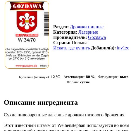
Раздел:
Дрожжи пивные
Категория:
Лагерные
Производитель:
Gozdawa
Страна:
Польша
Искать где купить
Добавил(а):
inv1ze
12 °С
Аттенюация:
80 %
Флокуляция:
высок
Брожение (оптимум):
Форма:
сухие
Описание ингредиента
Сухие пивоваренные лагерные дрожжи низового брожения.
Этот известный штамм от Weihenstephan используется во всём 
пивоваренной промышленности для производства пива низов