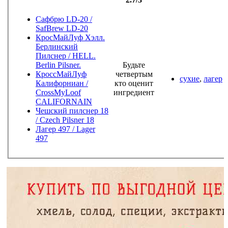
Сафбрю LD-20 /
SafBrew LD-20
КросМайЛуф Хэлл.
Берлинский
Пилснер / HELL.
Berlin Pilsner.
Будьте
КроссМайЛуф
четвертым
сухие
,
лагер
Калифорниан /
кто оценит
CrossMyLoof
ингредиент
CALIFORNAIN
Чешский пилснер 18
/ Czech Pilsner 18
Лагер 497 / Lager
497