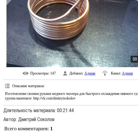
00
Просмотры
: 147
Добавил
:
Админ
Канал
:
Админ
Описание материала
:
Изготовление своими руками медного чиллера для быстрого охлаждения пивного су
группа вконтакте: http://vk.com/dmitryisokolov
Длительность материала
: 00:21:44
Автор
: Дмитрий Соколов
Всего комментариев
:
1