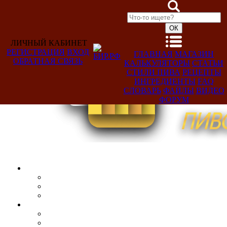
ЛИЧНЫЙ КАБИНЕТ
РЕГИСТРАЦИЯ
ВХОД
ГЛАВНАЯ
МАГАЗИН
ОБРАТНАЯ СВЯЗЬ
КАЛЬКУЛЯТОРЫ
СТАТЬИ
Добро
СТИЛИ ПИВА
РЕЦЕПТЫ
пожаловать,
ИНГРЕДИЕНТЫ
FAQ
Гость!
СЛОВАРЬ
ФАЙЛЫ
ВИДЕО
ФОРУМ