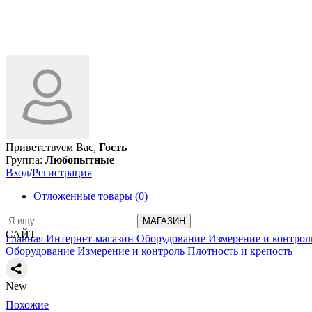
Приветствуем Вас,
Гость
Группа:
Любопытные
Вход
/
Регистрация
Отложенные товары (0)
МАГАЗИН
САЙТ
Главная
Интернет-магазин
Оборудование
Измерение и контрол
Оборудование
Измерение и контроль
Плотность и крепость
New
Похожие