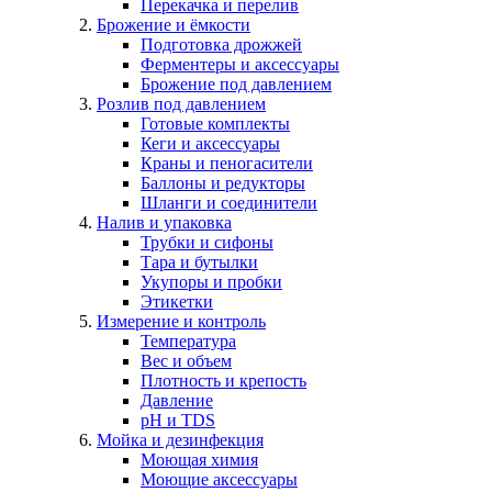
Перекачка и перелив
Брожение и ёмкости
Подготовка дрожжей
Ферментеры и аксессуары
Брожение под давлением
Розлив под давлением
Готовые комплекты
Кеги и аксессуары
Краны и пеногасители
Баллоны и редукторы
Шланги и соединители
Налив и упаковка
Трубки и сифоны
Тара и бутылки
Укупоры и пробки
Этикетки
Измерение и контроль
Температура
Вес и объем
Плотность и крепость
Давление
pH и TDS
Мойка и дезинфекция
Моющая химия
Моющие аксессуары