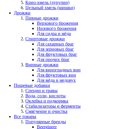
Крио-хмель (лупулин)
Цельный хмель (шишки)
Дрожжи
Пивные дрожжи
Верхового брожения
Низового брожения
Для сидра и мёда
Спиртовые дрожжи
Для сахарных браг
Для зерновых браг
Для фруктовых браг
Для прочих браг
Винные дрожжи
Для виноградных вин
Для фруктовых вин
Для мёда и медовух
Пищевые добавки
Специи и травы
Вода, соли, кислоты
Оклейка и подкормка
Стабилизаторы и ферменты
Смягчение и очистка
Все товары
Популярные бренды
Beergineer