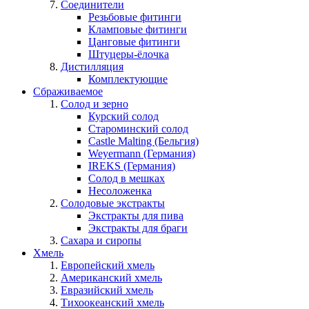
Соединители
Резьбовые фитинги
Кламповые фитинги
Цанговые фитинги
Штуцеры-ёлочка
Дистилляция
Комплектующие
Сбраживаемое
Солод и зерно
Курский солод
Староминский солод
Castle Malting (Бельгия)
Weyermann (Германия)
IREKS (Германия)
Солод в мешках
Несоложенка
Солодовые экстракты
Экстракты для пива
Экстракты для браги
Сахара и сиропы
Хмель
Европейский хмель
Американский хмель
Евразийский хмель
Тихоокеанский хмель