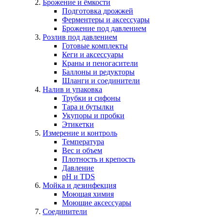
Брожение и ёмкости
Подготовка дрожжей
Ферментеры и аксессуары
Брожение под давлением
Розлив под давлением
Готовые комплекты
Кеги и аксессуары
Краны и пеногасители
Баллоны и редукторы
Шланги и соединители
Налив и упаковка
Трубки и сифоны
Тара и бутылки
Укупоры и пробки
Этикетки
Измерение и контроль
Температура
Вес и объем
Плотность и крепость
Давление
pH и TDS
Мойка и дезинфекция
Моющая химия
Моющие аксессуары
Соединители