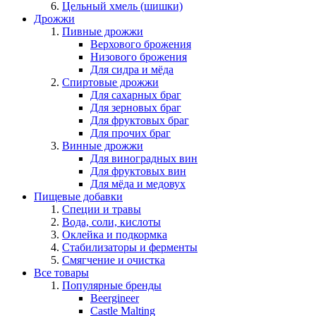
Цельный хмель (шишки)
Дрожжи
Пивные дрожжи
Верхового брожения
Низового брожения
Для сидра и мёда
Спиртовые дрожжи
Для сахарных браг
Для зерновых браг
Для фруктовых браг
Для прочих браг
Винные дрожжи
Для виноградных вин
Для фруктовых вин
Для мёда и медовух
Пищевые добавки
Специи и травы
Вода, соли, кислоты
Оклейка и подкормка
Стабилизаторы и ферменты
Смягчение и очистка
Все товары
Популярные бренды
Beergineer
Castle Malting