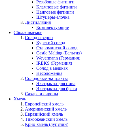
Резьбовые фитинги
Кламповые фитинги
Цанговые фитинги
Штуцеры-ёлочка
Дистилляция
Комплектующие
Сбраживаемое
Солод и зерно
Курский солод
Староминский солод
Castle Malting (Бельгия)
Weyermann (Германия)
IREKS (Германия)
Солод в мешках
Несоложенка
Солодовые экстракты
Экстракты для пива
Экстракты для браги
Сахара и сиропы
Хмель
Европейский хмель
Американский хмель
Евразийский хмель
Тихоокеанский хмель
Крио-хмель (лупулин)