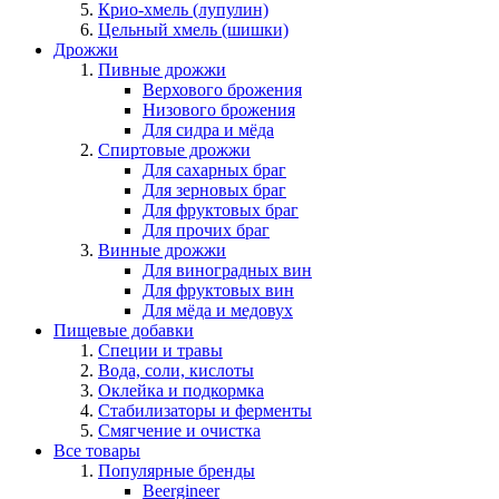
Крио-хмель (лупулин)
Цельный хмель (шишки)
Дрожжи
Пивные дрожжи
Верхового брожения
Низового брожения
Для сидра и мёда
Спиртовые дрожжи
Для сахарных браг
Для зерновых браг
Для фруктовых браг
Для прочих браг
Винные дрожжи
Для виноградных вин
Для фруктовых вин
Для мёда и медовух
Пищевые добавки
Специи и травы
Вода, соли, кислоты
Оклейка и подкормка
Стабилизаторы и ферменты
Смягчение и очистка
Все товары
Популярные бренды
Beergineer