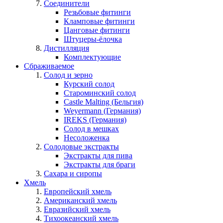
Соединители
Резьбовые фитинги
Кламповые фитинги
Цанговые фитинги
Штуцеры-ёлочка
Дистилляция
Комплектующие
Сбраживаемое
Солод и зерно
Курский солод
Староминский солод
Castle Malting (Бельгия)
Weyermann (Германия)
IREKS (Германия)
Солод в мешках
Несоложенка
Солодовые экстракты
Экстракты для пива
Экстракты для браги
Сахара и сиропы
Хмель
Европейский хмель
Американский хмель
Евразийский хмель
Тихоокеанский хмель