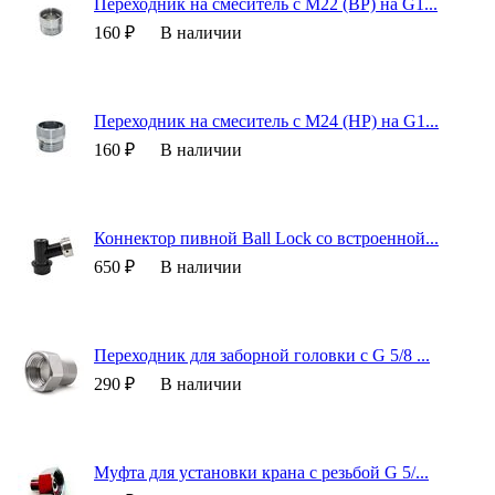
Переходник на смеситель с М22 (ВР) на G1...
160 ₽
В наличии
Переходник на смеситель с М24 (НР) на G1...
160 ₽
В наличии
Коннектор пивной Ball Lock со встроенной...
650 ₽
В наличии
Переходник для заборной головки с G 5/8 ...
290 ₽
В наличии
Муфта для установки крана с резьбой G 5/...