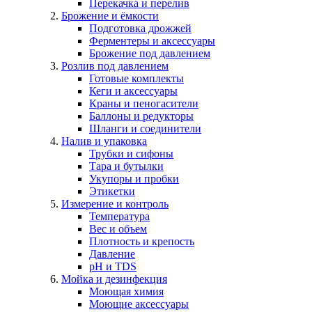
Перекачка и перелив
Брожение и ёмкости
Подготовка дрожжей
Ферментеры и аксессуары
Брожение под давлением
Розлив под давлением
Готовые комплекты
Кеги и аксессуары
Краны и пеногасители
Баллоны и редукторы
Шланги и соединители
Налив и упаковка
Трубки и сифоны
Тара и бутылки
Укупоры и пробки
Этикетки
Измерение и контроль
Температура
Вес и объем
Плотность и крепость
Давление
pH и TDS
Мойка и дезинфекция
Моющая химия
Моющие аксессуары