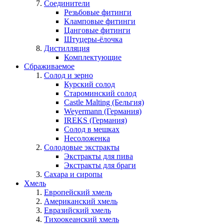
Соединители
Резьбовые фитинги
Кламповые фитинги
Цанговые фитинги
Штуцеры-ёлочка
Дистилляция
Комплектующие
Сбраживаемое
Солод и зерно
Курский солод
Староминский солод
Castle Malting (Бельгия)
Weyermann (Германия)
IREKS (Германия)
Солод в мешках
Несоложенка
Солодовые экстракты
Экстракты для пива
Экстракты для браги
Сахара и сиропы
Хмель
Европейский хмель
Американский хмель
Евразийский хмель
Тихоокеанский хмель