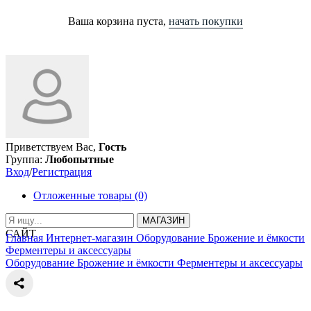
Ваша корзина пуста,
начать покупки
Приветствуем Вас,
Гость
Группа:
Любопытные
Вход
/
Регистрация
Отложенные товары (0)
МАГАЗИН
САЙТ
Главная
Интернет-магазин
Оборудование
Брожение и ёмкости
Ферментеры и аксессуары
Оборудование
Брожение и ёмкости
Ферментеры и аксессуары