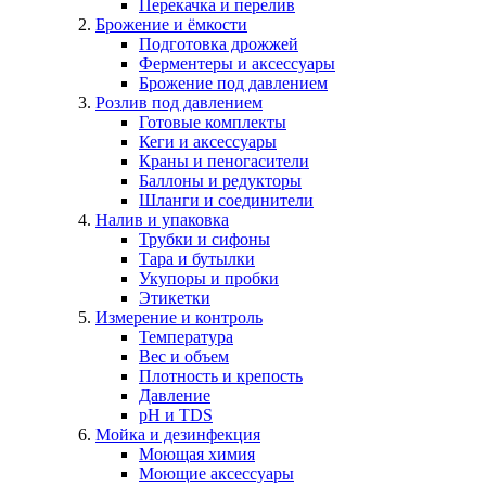
Перекачка и перелив
Брожение и ёмкости
Подготовка дрожжей
Ферментеры и аксессуары
Брожение под давлением
Розлив под давлением
Готовые комплекты
Кеги и аксессуары
Краны и пеногасители
Баллоны и редукторы
Шланги и соединители
Налив и упаковка
Трубки и сифоны
Тара и бутылки
Укупоры и пробки
Этикетки
Измерение и контроль
Температура
Вес и объем
Плотность и крепость
Давление
pH и TDS
Мойка и дезинфекция
Моющая химия
Моющие аксессуары