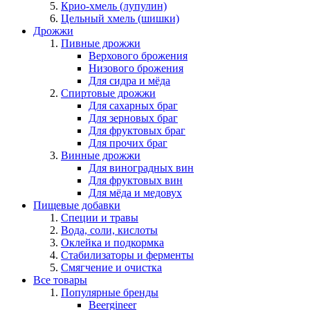
Крио-хмель (лупулин)
Цельный хмель (шишки)
Дрожжи
Пивные дрожжи
Верхового брожения
Низового брожения
Для сидра и мёда
Спиртовые дрожжи
Для сахарных браг
Для зерновых браг
Для фруктовых браг
Для прочих браг
Винные дрожжи
Для виноградных вин
Для фруктовых вин
Для мёда и медовух
Пищевые добавки
Специи и травы
Вода, соли, кислоты
Оклейка и подкормка
Стабилизаторы и ферменты
Смягчение и очистка
Все товары
Популярные бренды
Beergineer