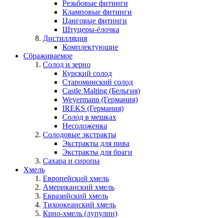
Резьбовые фитинги
Кламповые фитинги
Цанговые фитинги
Штуцеры-ёлочка
Дистилляция
Комплектующие
Сбраживаемое
Солод и зерно
Курский солод
Староминский солод
Castle Malting (Бельгия)
Weyermann (Германия)
IREKS (Германия)
Солод в мешках
Несоложенка
Солодовые экстракты
Экстракты для пива
Экстракты для браги
Сахара и сиропы
Хмель
Европейский хмель
Американский хмель
Евразийский хмель
Тихоокеанский хмель
Крио-хмель (лупулин)