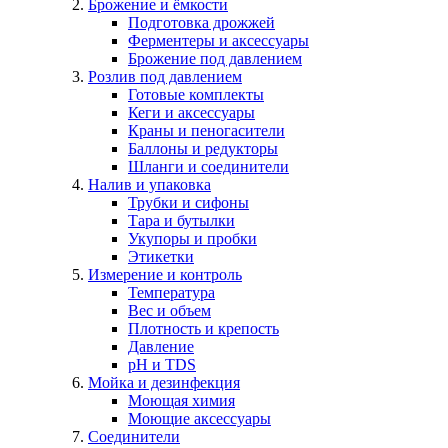
Брожение и ёмкости
Подготовка дрожжей
Ферментеры и аксессуары
Брожение под давлением
Розлив под давлением
Готовые комплекты
Кеги и аксессуары
Краны и пеногасители
Баллоны и редукторы
Шланги и соединители
Налив и упаковка
Трубки и сифоны
Тара и бутылки
Укупоры и пробки
Этикетки
Измерение и контроль
Температура
Вес и объем
Плотность и крепость
Давление
pH и TDS
Мойка и дезинфекция
Моющая химия
Моющие аксессуары
Соединители