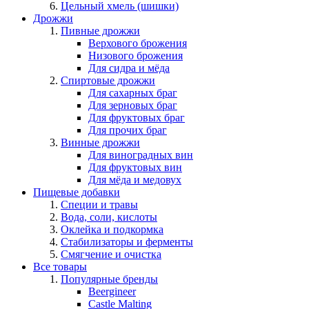
Цельный хмель (шишки)
Дрожжи
Пивные дрожжи
Верхового брожения
Низового брожения
Для сидра и мёда
Спиртовые дрожжи
Для сахарных браг
Для зерновых браг
Для фруктовых браг
Для прочих браг
Винные дрожжи
Для виноградных вин
Для фруктовых вин
Для мёда и медовух
Пищевые добавки
Специи и травы
Вода, соли, кислоты
Оклейка и подкормка
Стабилизаторы и ферменты
Смягчение и очистка
Все товары
Популярные бренды
Beergineer
Castle Malting