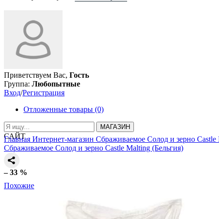
Приветствуем Вас,
Гость
Группа:
Любопытные
Вход
/
Регистрация
Отложенные товары (0)
МАГАЗИН
САЙТ
Главная
Интернет-магазин
Сбраживаемое
Солод и зерно
Castle
Сбраживаемое
Солод и зерно
Castle Malting (Бельгия)
– 33 %
Похожие