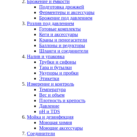
Брожение и ёмкости
Подготовка дрожжей
Ферментеры и аксессуары
Брожение под давлением
Розлив под давлением
Готовые комплекты
Кеги и аксессуары
Краны и пеногасители
Баллоны и редукторы
Шланги и соединители
Налив и упаковка
Трубки и сифоны
Тара и бутылки
Укупоры и пробки
Этикетки
Измерение и контроль
Температура
Вес и объем
Плотность и крепость
Давление
pH и TDS
Мойка и дезинфекция
Моющая химия
Моющие аксессуары
Соединители