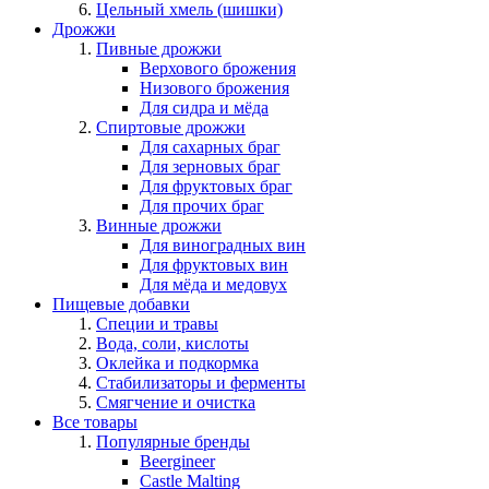
Цельный хмель (шишки)
Дрожжи
Пивные дрожжи
Верхового брожения
Низового брожения
Для сидра и мёда
Спиртовые дрожжи
Для сахарных браг
Для зерновых браг
Для фруктовых браг
Для прочих браг
Винные дрожжи
Для виноградных вин
Для фруктовых вин
Для мёда и медовух
Пищевые добавки
Специи и травы
Вода, соли, кислоты
Оклейка и подкормка
Стабилизаторы и ферменты
Смягчение и очистка
Все товары
Популярные бренды
Beergineer
Castle Malting