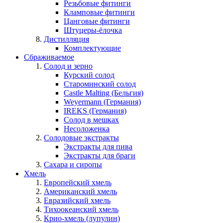
Резьбовые фитинги
Кламповые фитинги
Цанговые фитинги
Штуцеры-ёлочка
Дистилляция
Комплектующие
Сбраживаемое
Солод и зерно
Курский солод
Староминский солод
Castle Malting (Бельгия)
Weyermann (Германия)
IREKS (Германия)
Солод в мешках
Несоложенка
Солодовые экстракты
Экстракты для пива
Экстракты для браги
Сахара и сиропы
Хмель
Европейский хмель
Американский хмель
Евразийский хмель
Тихоокеанский хмель
Крио-хмель (лупулин)