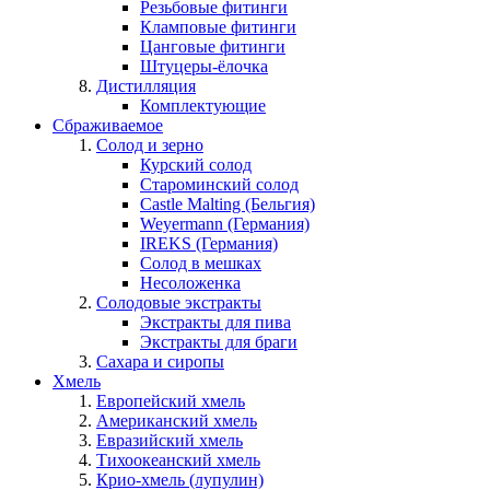
Резьбовые фитинги
Кламповые фитинги
Цанговые фитинги
Штуцеры-ёлочка
Дистилляция
Комплектующие
Сбраживаемое
Солод и зерно
Курский солод
Староминский солод
Castle Malting (Бельгия)
Weyermann (Германия)
IREKS (Германия)
Солод в мешках
Несоложенка
Солодовые экстракты
Экстракты для пива
Экстракты для браги
Сахара и сиропы
Хмель
Европейский хмель
Американский хмель
Евразийский хмель
Тихоокеанский хмель
Крио-хмель (лупулин)