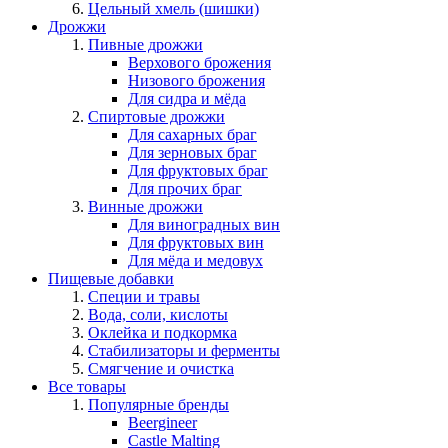
Цельный хмель (шишки)
Дрожжи
Пивные дрожжи
Верхового брожения
Низового брожения
Для сидра и мёда
Спиртовые дрожжи
Для сахарных браг
Для зерновых браг
Для фруктовых браг
Для прочих браг
Винные дрожжи
Для виноградных вин
Для фруктовых вин
Для мёда и медовух
Пищевые добавки
Специи и травы
Вода, соли, кислоты
Оклейка и подкормка
Стабилизаторы и ферменты
Смягчение и очистка
Все товары
Популярные бренды
Beergineer
Castle Malting