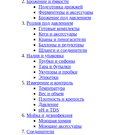
Брожение и ёмкости
Подготовка дрожжей
Ферментеры и аксессуары
Брожение под давлением
Розлив под давлением
Готовые комплекты
Кеги и аксессуары
Краны и пеногасители
Баллоны и редукторы
Шланги и соединители
Налив и упаковка
Трубки и сифоны
Тара и бутылки
Укупоры и пробки
Этикетки
Измерение и контроль
Температура
Вес и объем
Плотность и крепость
Давление
pH и TDS
Мойка и дезинфекция
Моющая химия
Моющие аксессуары
Соединители