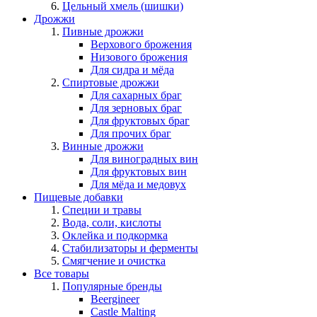
Цельный хмель (шишки)
Дрожжи
Пивные дрожжи
Верхового брожения
Низового брожения
Для сидра и мёда
Спиртовые дрожжи
Для сахарных браг
Для зерновых браг
Для фруктовых браг
Для прочих браг
Винные дрожжи
Для виноградных вин
Для фруктовых вин
Для мёда и медовух
Пищевые добавки
Специи и травы
Вода, соли, кислоты
Оклейка и подкормка
Стабилизаторы и ферменты
Смягчение и очистка
Все товары
Популярные бренды
Beergineer
Castle Malting