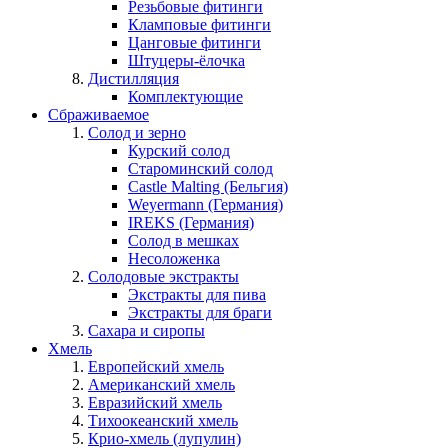
Резьбовые фитинги
Кламповые фитинги
Цанговые фитинги
Штуцеры-ёлочка
Дистилляция
Комплектующие
Сбраживаемое
Солод и зерно
Курский солод
Староминский солод
Castle Malting (Бельгия)
Weyermann (Германия)
IREKS (Германия)
Солод в мешках
Несоложенка
Солодовые экстракты
Экстракты для пива
Экстракты для браги
Сахара и сиропы
Хмель
Европейский хмель
Американский хмель
Евразийский хмель
Тихоокеанский хмель
Крио-хмель (лупулин)