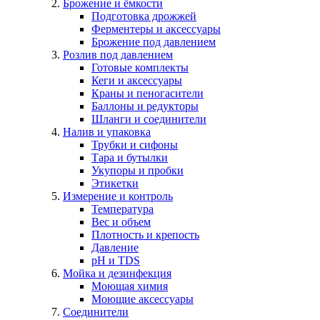
Брожение и ёмкости
Подготовка дрожжей
Ферментеры и аксессуары
Брожение под давлением
Розлив под давлением
Готовые комплекты
Кеги и аксессуары
Краны и пеногасители
Баллоны и редукторы
Шланги и соединители
Налив и упаковка
Трубки и сифоны
Тара и бутылки
Укупоры и пробки
Этикетки
Измерение и контроль
Температура
Вес и объем
Плотность и крепость
Давление
pH и TDS
Мойка и дезинфекция
Моющая химия
Моющие аксессуары
Соединители