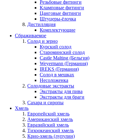
Резьбовые фитинги
Кламповые фитинги
Цанговые фитинги
Штуцеры-ёлочка
Дистилляция
Комплектующие
Сбраживаемое
Солод и зерно
Курский солод
Староминский солод
Castle Malting (Бельгия)
Weyermann (Германия)
IREKS (Германия)
Солод в мешках
Несоложенка
Солодовые экстракты
Экстракты для пива
Экстракты для браги
Сахара и сиропы
Хмель
Европейский хмель
Американский хмель
Евразийский хмель
Тихоокеанский хмель
Крио-хмель (лупулин)