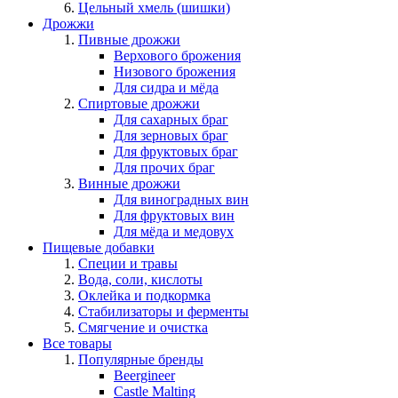
Цельный хмель (шишки)
Дрожжи
Пивные дрожжи
Верхового брожения
Низового брожения
Для сидра и мёда
Спиртовые дрожжи
Для сахарных браг
Для зерновых браг
Для фруктовых браг
Для прочих браг
Винные дрожжи
Для виноградных вин
Для фруктовых вин
Для мёда и медовух
Пищевые добавки
Специи и травы
Вода, соли, кислоты
Оклейка и подкормка
Стабилизаторы и ферменты
Смягчение и очистка
Все товары
Популярные бренды
Beergineer
Castle Malting