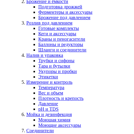
Брожение и ёмкости
Подготовка дрожжей
Ферментеры и аксессуары
Брожение под давлением
Розлив под давлением
Готовые комплекты
Кеги и аксессуары
Краны и пеногасители
Баллоны и редукторы
Шланги и соединители
Налив и упаковка
Трубки и сифоны
Тара и бутылки
Укупоры и пробки
Этикетки
Измерение и контроль
Температура
Вес и объем
Плотность и крепость
Давление
pH и TDS
Мойка и дезинфекция
Моющая химия
Моющие аксессуары
Соединители