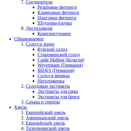
Соединители
Резьбовые фитинги
Кламповые фитинги
Цанговые фитинги
Штуцеры-ёлочка
Дистилляция
Комплектующие
Сбраживаемое
Солод и зерно
Курский солод
Староминский солод
Castle Malting (Бельгия)
Weyermann (Германия)
IREKS (Германия)
Солод в мешках
Несоложенка
Солодовые экстракты
Экстракты для пива
Экстракты для браги
Сахара и сиропы
Хмель
Европейский хмель
Американский хмель
Евразийский хмель
Тихоокеанский хмель