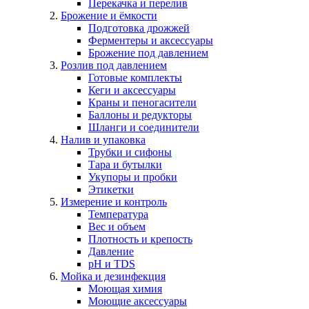
Перекачка и перелив
Брожение и ёмкости
Подготовка дрожжей
Ферментеры и аксессуары
Брожение под давлением
Розлив под давлением
Готовые комплекты
Кеги и аксессуары
Краны и пеногасители
Баллоны и редукторы
Шланги и соединители
Налив и упаковка
Трубки и сифоны
Тара и бутылки
Укупоры и пробки
Этикетки
Измерение и контроль
Температура
Вес и объем
Плотность и крепость
Давление
pH и TDS
Мойка и дезинфекция
Моющая химия
Моющие аксессуары