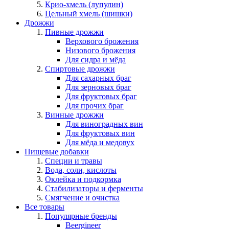
Крио-хмель (лупулин)
Цельный хмель (шишки)
Дрожжи
Пивные дрожжи
Верхового брожения
Низового брожения
Для сидра и мёда
Спиртовые дрожжи
Для сахарных браг
Для зерновых браг
Для фруктовых браг
Для прочих браг
Винные дрожжи
Для виноградных вин
Для фруктовых вин
Для мёда и медовух
Пищевые добавки
Специи и травы
Вода, соли, кислоты
Оклейка и подкормка
Стабилизаторы и ферменты
Смягчение и очистка
Все товары
Популярные бренды
Beergineer