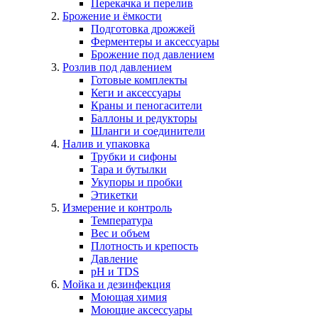
Перекачка и перелив
Брожение и ёмкости
Подготовка дрожжей
Ферментеры и аксессуары
Брожение под давлением
Розлив под давлением
Готовые комплекты
Кеги и аксессуары
Краны и пеногасители
Баллоны и редукторы
Шланги и соединители
Налив и упаковка
Трубки и сифоны
Тара и бутылки
Укупоры и пробки
Этикетки
Измерение и контроль
Температура
Вес и объем
Плотность и крепость
Давление
pH и TDS
Мойка и дезинфекция
Моющая химия
Моющие аксессуары