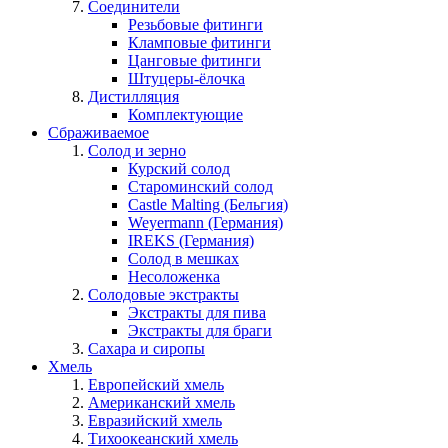
Соединители
Резьбовые фитинги
Кламповые фитинги
Цанговые фитинги
Штуцеры-ёлочка
Дистилляция
Комплектующие
Сбраживаемое
Солод и зерно
Курский солод
Староминский солод
Castle Malting (Бельгия)
Weyermann (Германия)
IREKS (Германия)
Солод в мешках
Несоложенка
Солодовые экстракты
Экстракты для пива
Экстракты для браги
Сахара и сиропы
Хмель
Европейский хмель
Американский хмель
Евразийский хмель
Тихоокеанский хмель