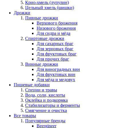
Крио-хмель (лупулин)
Цельный хмель (шишки)
Дрожжи
Пивные дрожжи
Верхового брожения
Низового брожения
Для сидра и мёда
Спиртовые дрожжи
Для сахарных браг
Для зерновых браг
Для фруктовых браг
Для прочих браг
Винные дрожжи
Для виноградных вин
Для фруктовых вин
Для мёда и медовух
Пищевые добавки
Специи и травы
Вода, соли, кислоты
Оклейка и подкормка
Стабилизаторы и ферменты
Смягчение и очистка
Все товары
Популярные бренды
Beergineer