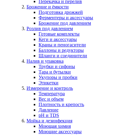
Перекачка и перелив
Брожение и ёмкости
Подготовка дрожжей
Ферментеры и аксессуары
Брожение под давлением
Розлив под давлением
Готовые комплекты
Кеги и аксессуары
Краны и пеногасители
Баллоны и редукторы
Шланги и соединители
Налив и упаковка
Трубки и сифоны
Тара и бутылки
Укупоры и пробки
Этикетки
Измерение и контроль
Температура
Вес и объем
Плотность и крепость
Давление
pH и TDS
Мойка и дезинфекция
Моющая химия
Моющие аксессуары