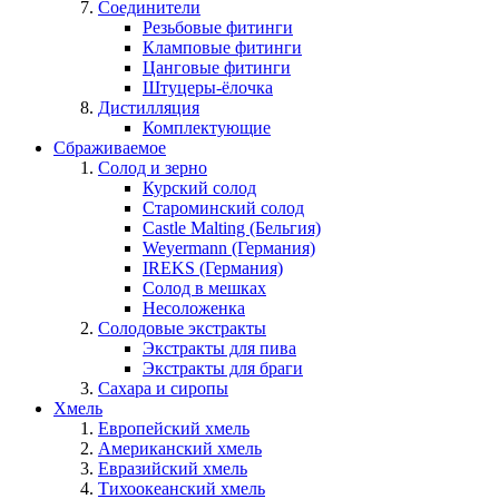
Соединители
Резьбовые фитинги
Кламповые фитинги
Цанговые фитинги
Штуцеры-ёлочка
Дистилляция
Комплектующие
Сбраживаемое
Солод и зерно
Курский солод
Староминский солод
Castle Malting (Бельгия)
Weyermann (Германия)
IREKS (Германия)
Солод в мешках
Несоложенка
Солодовые экстракты
Экстракты для пива
Экстракты для браги
Сахара и сиропы
Хмель
Европейский хмель
Американский хмель
Евразийский хмель
Тихоокеанский хмель