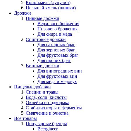
Крио-хмель (лупулин)
Цельный хмель (шишки)
Дрожжи
Пивные дрожжи
Верхового брожения
Низового брожения
Для сидра и мёда
Спиртовые дрожжи
Для сахарных браг
Для зерновых браг
Для фруктовых браг
Для прочих браг
Винные дрожжи
Для виноградных вин
Для фруктовых вин
Для мёда и медовух
Пищевые добавки
Специи и травы
Вода, соли, кислоты
Оклейка и подкормка
Стабилизаторы и ферменты
Смягчение и очистка
Все товары
Популярные бренды
Beergineer