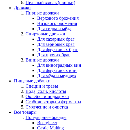
Цельный хмель (шишки)
Дрожжи
Пивные дрожжи
Верхового брожения
Низового брожения
Для сидра и мёда
Спиртовые дрожжи
Для сахарных браг
Для зерновых браг
Для фруктовых браг
Для прочих браг
Винные дрожжи
Для виноградных вин
Для фруктовых вин
Для мёда и медовух
Пищевые добавки
Специи и травы
Вода, соли, кислоты
Оклейка и подкормка
Стабилизаторы и ферменты
Смягчение и очистка
Все товары
Популярные бренды
Beergineer
Castle Malting