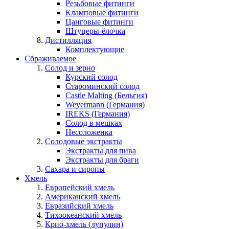
Резьбовые фитинги
Кламповые фитинги
Цанговые фитинги
Штуцеры-ёлочка
Дистилляция
Комплектующие
Сбраживаемое
Солод и зерно
Курский солод
Староминский солод
Castle Malting (Бельгия)
Weyermann (Германия)
IREKS (Германия)
Солод в мешках
Несоложенка
Солодовые экстракты
Экстракты для пива
Экстракты для браги
Сахара и сиропы
Хмель
Европейский хмель
Американский хмель
Евразийский хмель
Тихоокеанский хмель
Крио-хмель (лупулин)