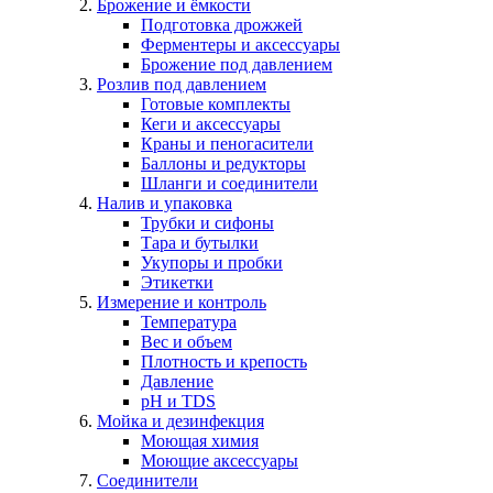
Брожение и ёмкости
Подготовка дрожжей
Ферментеры и аксессуары
Брожение под давлением
Розлив под давлением
Готовые комплекты
Кеги и аксессуары
Краны и пеногасители
Баллоны и редукторы
Шланги и соединители
Налив и упаковка
Трубки и сифоны
Тара и бутылки
Укупоры и пробки
Этикетки
Измерение и контроль
Температура
Вес и объем
Плотность и крепость
Давление
pH и TDS
Мойка и дезинфекция
Моющая химия
Моющие аксессуары
Соединители