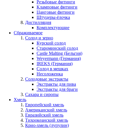
Резьбовые фитинги
Кламповые фитинги
Цанговые фитинги
Штуцеры-ёлочка
Дистилляция
Комплектующие
Сбраживаемое
Солод и зерно
Курский солод
Староминский солод
Castle Malting (Бельгия)
Weyermann (Германия)
IREKS (Германия)
Солод в мешках
Несоложенка
Солодовые экстракты
Экстракты для пива
Экстракты для браги
Сахара и сиропы
Хмель
Европейский хмель
Американский хмель
Евразийский хмель
Тихоокеанский хмель
Крио-хмель (лупулин)