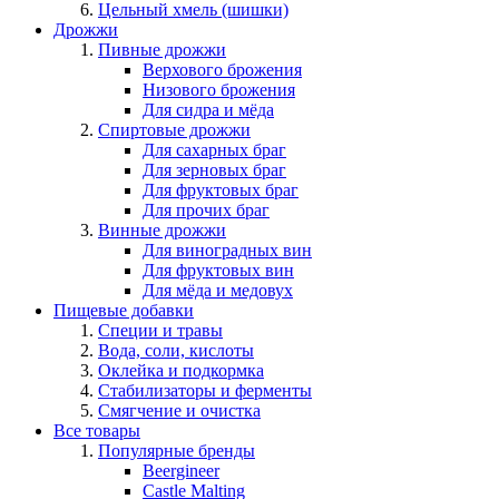
Цельный хмель (шишки)
Дрожжи
Пивные дрожжи
Верхового брожения
Низового брожения
Для сидра и мёда
Спиртовые дрожжи
Для сахарных браг
Для зерновых браг
Для фруктовых браг
Для прочих браг
Винные дрожжи
Для виноградных вин
Для фруктовых вин
Для мёда и медовух
Пищевые добавки
Специи и травы
Вода, соли, кислоты
Оклейка и подкормка
Стабилизаторы и ферменты
Смягчение и очистка
Все товары
Популярные бренды
Beergineer
Castle Malting