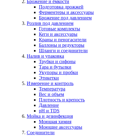
Брожение и ёмкости
Подготовка дрожжей
Ферментеры и аксессуары
Брожение под давлением
Розлив под давлением
Готовые комплекты
Кеги и аксессуары
Краны и пеногасители
Баллоны и редукторы
Шланги и соединители
Налив и упаковка
Трубки и сифоны
Тара и бутылки
Укупоры и пробки
Этикетки
Измерение и контроль
Температура
Вес и объем
Плотность и крепость
Давление
pH и TDS
Мойка и дезинфекция
Моющая химия
Моющие аксессуары
Соединители