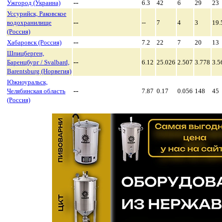
--
Ужгород (Украина)
6.3
42
6
29
23
Уссурийск, Раковское
--
водохранилище
--
7
4
3
19.
(Россия)
--
Хабаровск (Россия)
7.2
22
7
20
13
Шпицберген,
--
Баренцбург / Svalbard,
6.12
25.026
2.507
3.778
3.5
Barentsburg (Норвегия)
Южноуральск,
--
Челябинская область
7.87
0.17
0.056
148
45
(Россия)