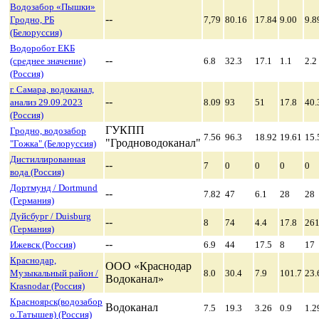
Водозабор «Пышки»
--
Гродно, РБ
7,79
80.16
17.84
9.00
9.8
(Белоруссия)
Водоробот ЕКБ
--
(среднее значение)
6.8
32.3
17.1
1.1
2.2
(Россия)
г. Самара, водоканал,
--
анализ 29.09.2023
8.09
93
51
17.8
40.
(Россия)
ГУКПП
Гродно, водозабор
7.56
96.3
18.92
19.61
15.
"Гродноводоканал"
"Гожка" (Белоруссия)
Дистиллированная
--
7
0
0
0
0
вода (Россия)
Дортмунд / Dortmund
--
7.82
47
6.1
28
28
(Германия)
Дуйсбург / Duisburg
--
8
74
4.4
17.8
26
(Германия)
--
Ижевск (Россия)
6.9
44
17.5
8
17
Краснодар,
ООО «Краснодар
Музыкальный район /
8.0
30.4
7.9
101.7
23.
Водоканал»
Krasnodar (Россия)
Красноярск(водозабор
Водоканал
7.5
19.3
3.26
0.9
1.2
о.Татышев) (Россия)