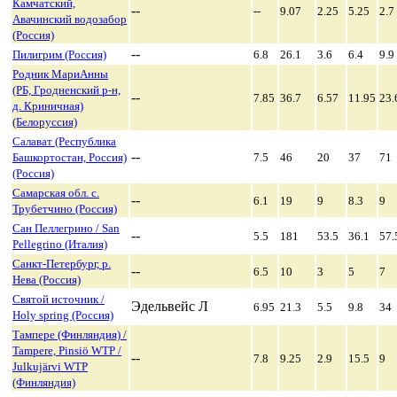
Камчатский,
--
--
9.07
2.25
5.25
2.7
Авачинский водозабор
(Россия)
--
Пилигрим (Россия)
6.8
26.1
3.6
6.4
9.9
Родник МариАнны
(РБ, Гродненский р-н,
--
7.85
36.7
6.57
11.95
23.
д. Криничная)
(Белоруссия)
Салават (Республика
--
Башкортостан, Россия)
7.5
46
20
37
71
(Россия)
Самарская обл. с.
--
6.1
19
9
8.3
9
Трубетчино (Россия)
Сан Пеллегрино / San
--
5.5
181
53.5
36.1
57.
Pellegrino (Италия)
Санкт-Петербург, р.
--
6.5
10
3
5
7
Нева (Россия)
Святой источник /
Эдельвейс Л
6.95
21.3
5.5
9.8
34
Holy spring (Россия)
Тампере (Финляндия) /
Tampere, Pinsiö WTP /
--
7.8
9.25
2.9
15.5
9
Julkujärvi WTP
(Финляндия)