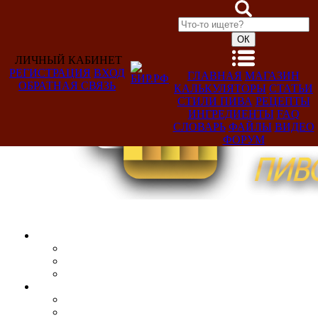
ЛИЧНЫЙ КАБИНЕТ
РЕГИСТРАЦИЯ
ВХОД
ГЛАВНАЯ
МАГАЗИН
ОБРАТНАЯ СВЯЗЬ
КАЛЬКУЛЯТОРЫ
СТАТЬИ
Добро
СТИЛИ ПИВА
РЕЦЕПТЫ
пожаловать,
ИНГРЕДИЕНТЫ
FAQ
Гость!
СЛОВАРЬ
ФАЙЛЫ
ВИДЕО
ФОРУМ