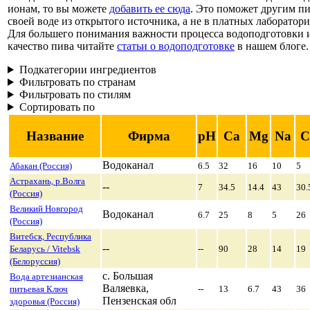
ионам, то вы можете
добавить ее сюда
. Это поможет другим пи
своей воде из открытого источника, а не в платных лаборатори
Для большего понимания важности процесса водоподготовки и
качество пива читайте
статьи о водоподготовке
в нашем блоге.
Подкатегории ингредиентов
Фильтровать по странам
Фильтровать по стилям
Сортировать по
Название
Фирма
pH
Ca
Mg
Na
C
Водоканал
Абакан (Россия)
6.5
32
16
10
5
Астрахань, р.Волга
--
7
34.5
14.4
43
30.
(Россия)
Великий Новгород
Водоканал
6.7
25
8
5
26
(Россия)
Витебск, Республика
--
Беларусь / Vitebsk
--
90
28
14
19
(Белоруссия)
с. Большая
Вода артезианская
Валяевка,
питьевая Ключ
--
13
6.7
43
36
Пензенская обл
здоровья (Россия)