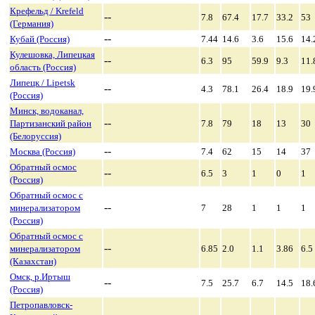
Крефельд / Krefeld
--
7.8
67.4
17.7
33.2
53
(Германия)
--
Кубай (Россия)
7.44
14.6
3.6
15.6
14.
Кулешовка, Липецкая
--
6.3
95
59.9
9.3
11.
область (Россия)
Липецк / Lipetsk
--
4.3
78.1
26.4
18.9
19.
(Россия)
Минск, водоканал,
--
Партизанский район
7.8
79
18
13
30
(Белоруссия)
--
Москва (Россия)
7.4
62
15
14
37
Обратный осмос
--
6.5
3
1
0
1
(Россия)
Обратный осмос с
--
минерализатором
7
28
1
1
1
(Россия)
Обратный осмос с
--
минерализатором
6.85
2.0
1.1
3.86
6.5
(Казахстан)
Омск, р.Иртыш
--
7.5
25.7
6.7
14.5
18.
(Россия)
Петропавловск-