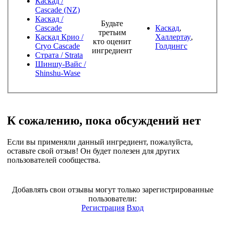
Каскад /
Cascade (NZ)
Каскад /
Будьте
Cascade
Каскад
,
третьим
Каскад Крио /
Халлертау
,
кто оценит
Cryo Cascade
Голдингс
ингредиент
Страта / Strata
Шиншу-Вайс /
Shinshu-Wase
К сожалению, пока обсуждений нет
Если вы применяли данный ингредиент, пожалуйста,
оставьте свой отзыв! Он будет полезен для других
пользователей сообщества.
Добавлять свои отзывы могут только зарегистрированные
пользователи:
Регистрация
Вход