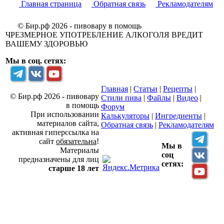
Главная страница
Обратная связь
Рекламодателям
© Бир.рф 2026 - пивовару в помощь
ЧРЕЗМЕРНОЕ УПОТРЕБЛЕНИЕ АЛКОГОЛЯ ВРЕДИТ
ВАШЕМУ ЗДОРОВЬЮ
Мы в соц. сетях:
Главная
|
Статьи
|
Рецепты
|
© Бир.рф 2026 - пивовару
Стили пива
|
Файлы
|
Видео
|
в помощь
Форум
При использовании
Калькуляторы
|
Ингредиенты
|
материалов сайта,
Обратная связь
|
Рекламодателям
активная гиперссылка на
сайт
обязательна
!
Мы в
Материалы
соц
предназначены для лиц
сетях:
старше 18 лет