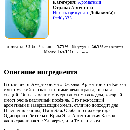
Категория:
Ароматный
Страна:
Аргентина
Искать где купить
Добавил(а):
freddy333
α-кислота:
3.2 %
β-кислота:
5.75 %
Когумулон:
36.5 %
от α-кислоты
Масло:
1 мг/100г
с.в. хмеля
Описание ингредиента
В отличие от Американского Каскада, Аргентинский Каскад
имеет мягкий характер с нотами лемонграсса, перца и
специй. Он не заменим с американским каскадом, который
имеет очень различный профиль. Это прекрасный
ароматный и завершающий хмель, отлично подходит для
Пшеничного пива, Пэйл Эля. Особенно подходит для
Одинарного биттера и Крим Эля. Аргентинская Каскад
часто сравнивают с Халлертау или Тетнангером.