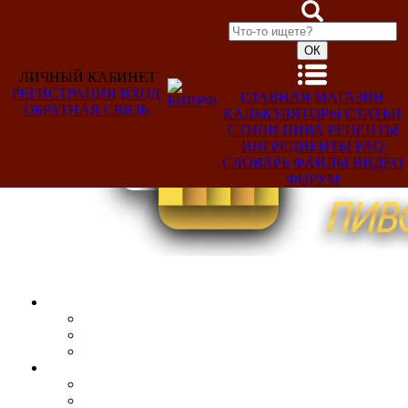
ЛИЧНЫЙ КАБИНЕТ
РЕГИСТРАЦИЯ
ВХОД
ГЛАВНАЯ
МАГАЗИН
ОБРАТНАЯ СВЯЗЬ
КАЛЬКУЛЯТОРЫ
СТАТЬИ
Добро
СТИЛИ ПИВА
РЕЦЕПТЫ
пожаловать,
ИНГРЕДИЕНТЫ
FAQ
Гость!
СЛОВАРЬ
ФАЙЛЫ
ВИДЕО
ФОРУМ