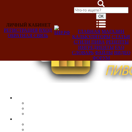
ЛИЧНЫЙ КАБИНЕТ
РЕГИСТРАЦИЯ
ВХОД
ГЛАВНАЯ
МАГАЗИН
ОБРАТНАЯ СВЯЗЬ
КАЛЬКУЛЯТОРЫ
СТАТЬИ
Добро
СТИЛИ ПИВА
РЕЦЕПТЫ
пожаловать,
ИНГРЕДИЕНТЫ
FAQ
Гость!
СЛОВАРЬ
ФАЙЛЫ
ВИДЕО
ФОРУМ