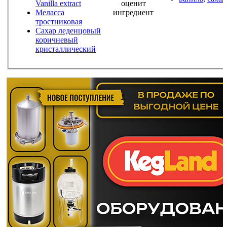
Vanilla extract
оценит
Меласса
ингредиент
тростниковая
Сахар леденцовый
коричневый
кристаллический