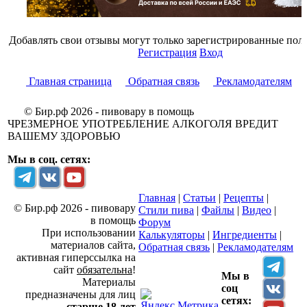
Добавлять свои отзывы могут только зарегистрированные поль
Регистрация
Вход
Главная страница
Обратная связь
Рекламодателям
© Бир.рф 2026 - пивовару в помощь
ЧРЕЗМЕРНОЕ УПОТРЕБЛЕНИЕ АЛКОГОЛЯ ВРЕДИТ
ВАШЕМУ ЗДОРОВЬЮ
Мы в соц. сетях:
Главная
|
Статьи
|
Рецепты
|
© Бир.рф 2026 - пивовару
Стили пива
|
Файлы
|
Видео
|
в помощь
Форум
При использовании
Калькуляторы
|
Ингредиенты
|
материалов сайта,
Обратная связь
|
Рекламодателям
активная гиперссылка на
сайт
обязательна
!
Мы в
Материалы
соц
предназначены для лиц
сетях:
старше 18 лет