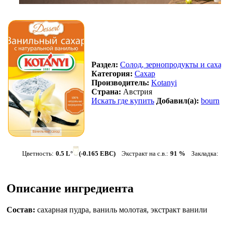
Раздел:
Солод, зернопродукты и саха
Категория:
Сахар
Производитель:
Kotanyi
Страна:
Австрия
Искать где купить
Добавил(а):
bourn
Цветность:
0.5 L°
(-0.165 EBC)
Экстракт на с.в.:
91 %
Закладка:
д
Описание ингредиента
Состав:
сахарная пудра, ваниль молотая, экстракт ванили