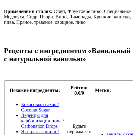
Применение в стилях:
Стаут, Фруктовое пиво, Специальное п
Медовуха, Сидр, Пэрри, Вино, Лимонады, Крепкие напитки, 
пива, Пряное, травяное, овощное, пиво
Рецепты с ингредиентом «Ванильный 
с натуральной ванилью»
Рейтинг
Похожие ингредиенты:
Метки:
0.0/0
Кокосовый сахар /
Coconut Sugar
Леденцы для
карбонизации пива /
Сarbonation Drops
Будьте
Экстракт ванили /
первым кто
ваниль
,
сахар