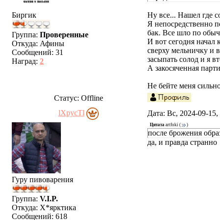
Биргик
Ну все... Нашел где 
Я непосредственно п
бак. Все шло по обыч
Группа:
Проверенные
И вот сегодня начал 
Откуда:
Афины
сверху мельничку и в
Сообщений:
31
засыпать солод и я в
Наград:
2
А закосяченная парти
Не бейте меня сильно
Статус:
Offline
lXpycTl
Дата: Вс, 2024-09-15
Цитата
artfoki
(
)
после брожения обра
да, и правда странно
Гуру пивоварения
Группа:
V.I.P.
Откуда:
Х*ярктика
Сообщений:
618