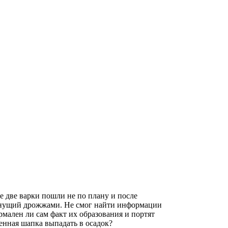
е две варки пошли не по плану и после
ахнущий дрожжами. Не смог найти информации
рмален ли сам факт их образования и портят
пенная шапка выпадать в осадок?