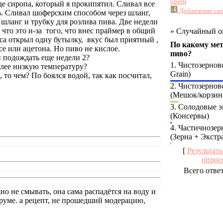
браги
иде сиропа, который я прокипятил. Сливал все
Добавление сах
. Сливал шоферским способом через шланг,
 шланг и трубку для розлива пива. Две недели
что это и-за того, что внес праймер в общий
»
Случайный о
еса открыл одну бутылку, вкус был приятный ,
По какому мет
усе или ацетона. Но пиво не кислое.
пиво?
ли подождать еще недели 2?
1.
Чистозерново
более низкую температуру?
Grain)
то чем? По боялся водой, так как посчитал,
2.
Чистозернов
(Мешок/корзин
3.
Солодовые э
(Консервы)
4.
Частичнозер
(Зерна + Экстр
[
Результат
опрос
Всего отве
но не смывать, она сама распадётся на воду и
оруме. а рецепт, не прошедший модерацию,