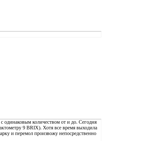
 с одинаковым количеством от и до. Сегодня
актометру 9 BRIX). Хотя все время выходила
 варку и перемол произвожу непосредственно