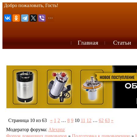
Добро пожаловать, Гость!
Главная
Статьи
Страница
10
из
63
«
1
2
…
8
9
10
11
12
…
62
63
»
Модератор форума:
Alexpnz
Форум домашних пивоваров
»
Подготовка к пивоварению
»