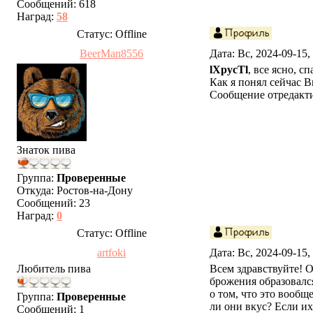
Сообщений:
618
Наград:
58
Статус:
Offline
BeerMan8556
Дата: Вс, 2024-09-15
lXpycTl
, все ясно, с
Как я понял сейчас Br
Сообщение отредакт
Знаток пива
Группа:
Проверенные
Откуда:
Ростов-на-Дону
Сообщений:
23
Наград:
0
Статус:
Offline
artfoki
Дата: Вс, 2024-09-15
Любитель пива
Всем здравствуйте! 
брожения образовалс
о том, что это вообщ
Группа:
Проверенные
ли они вкус? Если их
Сообщений:
1