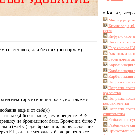
» Калькулятор
Мастер рецепт
Химия воды, pH
сусла
Инфузионное з
Цветность пив
Горечь пива IB
имо счетчиков, или без них (по нормам)
Алкоголь и кал
Засев нормы д
Карбонизация 
Карбонизация с
Карбонизация г
Поправка плотн
Поправка пока
ареометра
Поправка пока
ты на некоторые свои вопросы, но также и
рефрактометра
Поправка пока
обавив ещё и от себя)))
спиртометра
 что на 0,4 было выше, чем в рецепте. Всё
Разбавление су
о крышку на бродильном баке. Брожение было 7
Разбавление сп
альна (+24 С) для брожения, но оказалось не
Приготовление
мерял КП, она не менялась, было решено все