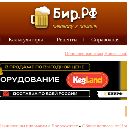
Калькуляторы
Рецепты
Справочная
Обновленные темы
Новые соо
Начинающим пивоварам
»
Вопрос/ответ
»
Общие вопросы от Но