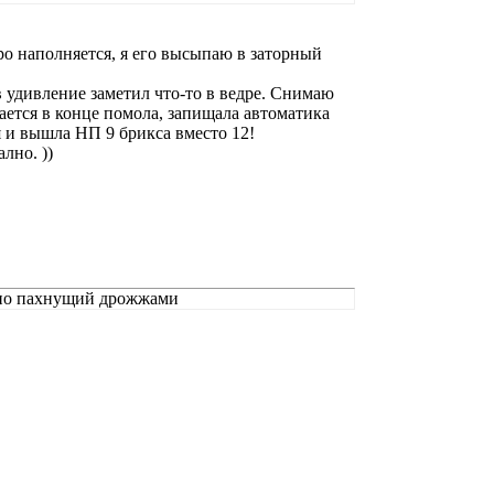
ро наполняется, я его высыпаю в заторный
в удивление заметил что-то в ведре. Снимаю
вается в конце помола, запищала автоматика
ня и вышла НП 9 брикса вместо 12!
лно. ))
льно пахнущий дрожжами