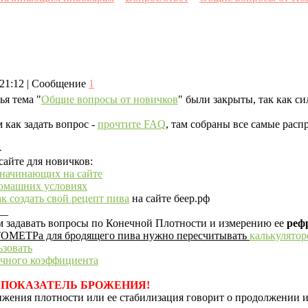
, 21:12 | Сообщение
1
ья тема "
Общие вопросы от новичков
" были закрыты, так как си
 как задать вопрос -
прочтите FAQ
, там собраны все самые рас
-
сайте для новичков:
 начинающих на сайте
домашних условиях
к создать свой рецепт пива
на сайте беер.рф
__
м задавать вопросы по Конечной Плотности и измерению ее
реф
ОМЕТРа для бродящего пива нужно пересчитывать
калькулято
ьзовать
очного коэффициента
 ПОКАЗАТЕЛЬ БРОЖЕНИЯ!
жения плотности или ее стабилизация говорит о продолжении и