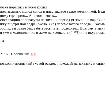
собака порылась в моем косяке!
еред засыпью молол солод в пластиковое ведро мельничкой. Вед
ному сценарию... А потом - косяк...
консервацию аппаратуры на зимний период (я зимой не варю) и 
ижу внутри пол ведра (около 3 кг.) перемолотого солода. Оказы
торопях загрузил бак, забыв засыпать последнее... Поэтому у ме
я уже в холодильнике и даже на крепкость (4,7%) и на вкус норма
 ))
, 21:02 | Сообщение
188
зовался непонятный густой осадок , похожий на закваску и си