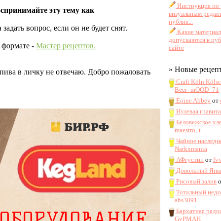
Инструкция по 
спринимайте эту тему как
визуальным редак
публик...
адать вопрос, если он не будет снят.
Какие материа
допускаются к пу
 формате -
Мастер рецептов.
сайте
» Новые рецеп
 пива в личку не отвечаю. Добро пожаловать
Craft Köln Köls
Beer_mOOD_71
Épine Abbey
от
Нулевая гравит
Беловежское хл
maestro_t
Чайное наследи
Narkxmania
АФгустин
от
fv
Довольный Янк
Рисовый залив
Тотальный нед
ahs3891
Бархатная радо
GyPMAH