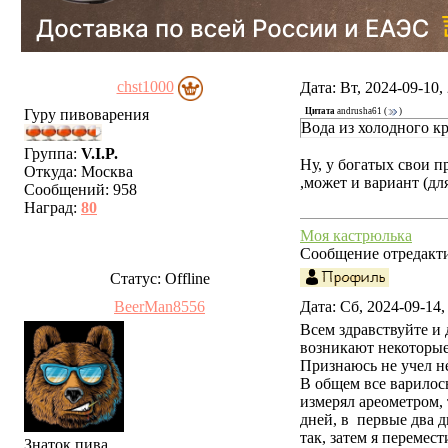
chst1000
Дата: Вт, 2024-09-10
Гуру пивоварения
Цитата
andrusha61
(
)
Вода из холодного к
Группа:
V.I.P.
Ну, у богатых свои п
Откуда:
Москва
,может и вариант (для
Сообщений:
958
Наград:
80
Моя кастрюлька
Сообщение отредакт
Статус:
Offline
BeerMan8556
Дата: Сб, 2024-09-14
Всем здравствуйте и 
возникают некоторые
Признаюсь не учел не
В общем все варилос
измерял ареометром, 
дней, в первые два д
так, затем я перемес
Знаток пива