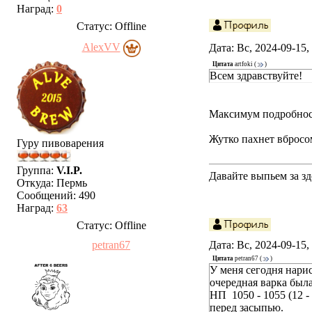
Наград:
0
Статус:
Offline
AlexVV
Дата: Вс, 2024-09-15
Цитата
artfoki
(
)
Всем здравствуйте!
Максимум подробносте
Жутко пахнет вбросом
Гуру пивоварения
Группа:
V.I.P.
Давайте выпьем за зд
Откуда:
Пермь
Сообщений:
490
Наград:
63
Статус:
Offline
petran67
Дата: Вс, 2024-09-15
Цитата
petran67
(
)
У меня сегодня нари
очередная варка был
НП 1050 - 1055 (12 
перед засыпью.