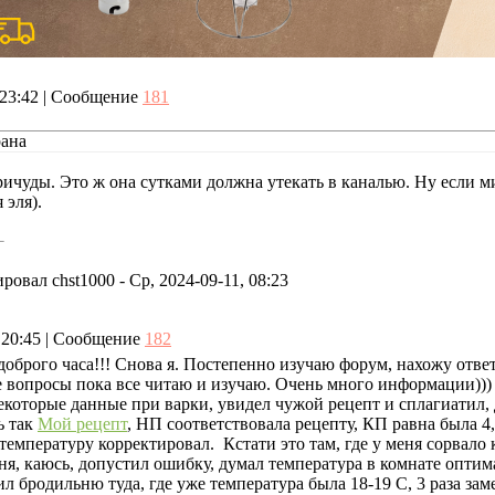
, 23:42 | Сообщение
181
рана
ричуды. Это ж она сутками должна утекать в каналью. Ну если м
 эля).
ировал
chst1000
-
Ср, 2024-09-11, 08:23
, 20:45 | Сообщение
182
доброго часа!!! Снова я. Постепенно изучаю форум, нахожу отве
 вопросы пока все читаю и изучаю. Очень много информации)))
которые данные при варки, увидел чужой рецепт и сплагиатил, д
ь так
Мой рецепт
, НП соответствовала рецепту, КП равна была 4,
температуру корректировал. Кстати это там, где у меня сорвал
ня, каюсь, допустил ошибку, думал температура в комнате оптим
тил бродильню туда, где уже температура была 18-19 С, 3 раза за