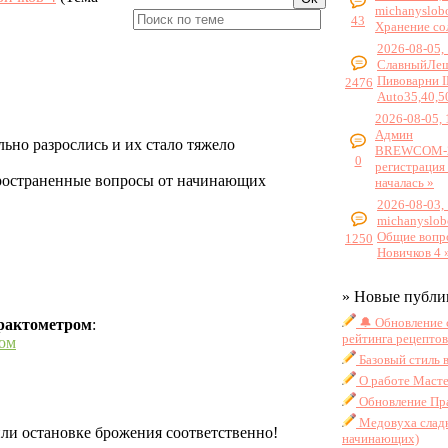
michanyslob
43
Хранение со
2026-08-05,
СлавныйЛе
Пивоварни 
2476
Auto35,40,5
2026-08-05, 
Админ
льно разрослись и их стало тяжело
BREWCOM-2
0
регистрация
пространенные вопросы от начинающих
началась »
2026-08-03,
michanyslob
Общие вопр
1250
Новичков 4 
» Новые публи
🔔 Обновление 
рактометром
:
рейтинга рецептов
ром
Базовый стиль 
О работе Масте
Обновление Пра
Медовуха сладк
ли остановке брожения соответственно!
начинающих)