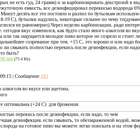
рых не есть гуд, 24 грамм) и за карбонизировать декстрозой в в
ежуточную емкость, все дезинфицировал перекисью водорода 6%
 Минут десять все это постояло и разлил по бутылкам использую
8-19 С), бутылки надулись, некоторые сильнее по чему то(думаю 
делился не равномерно).Через неделю карбонизации, ради интер
е. сегодня вкус изменился, как будто стало много алкоголя во вк
а или так ощущается молодое пиво которое не созрело и стоит 
дальнейшее созревание при тем. +15 С, это хорошо и или надо 
о ли смывать полностью перекись после дезинфекции, если надо, 
-то быть?
90.jpg
(75.4 Kb)
, 09:15 | Сообщение
183
о алкоголя во вкусе или ацетона.
того
те оптимальна (+24 С) для брожения
ностью перекись после дезинфекции, если надо, то чем
учшая дезинфекция. если смывать, то обеззараженной водой, мож
слорода на готовое пиво вы можете легко поискать и на этом ф