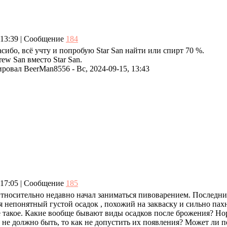
, 13:39 | Сообщение
184
пасибо, всё учту и попробую Star San найти или спирт 70 %.
ew San вместо Star San.
ировал
BeerMan8556
-
Вс, 2024-09-15, 13:43
, 17:05 | Сообщение
185
Относительно недавно начал заниматься пивоварением. Последни
я непонятный густой осадок , похожий на закваску и сильно п
е такое. Какие вообще бывают виды осадков после брожения? Но
 не должно быть, то как не допустить их появления? Может ли 