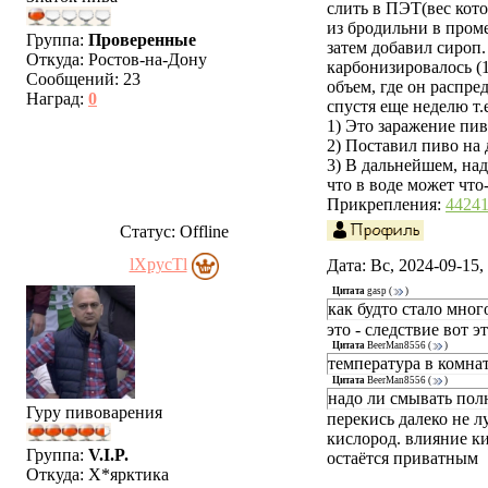
слить в ПЭТ(вес кото
из бродильни в пром
Группа:
Проверенные
затем добавил сироп.
Откуда:
Ростов-на-Дону
карбонизировалось (1
Сообщений:
23
объем, где он распре
Наград:
0
спустя еще неделю т.
1) Это заражение пив
2) Поставил пиво на 
3) В дальнейшем, над
что в воде может что
Прикрепления:
44241
Статус:
Offline
lXpycTl
Дата: Вс, 2024-09-15
Цитата
gasp
(
)
как будто стало мног
это - следствие вот э
Цитата
BeerMan8556
(
)
температура в комна
Цитата
BeerMan8556
(
)
надо ли смывать пол
Гуру пивоварения
перекись далеко не л
кислород. влияние ки
Группа:
V.I.P.
остаётся приватным
Откуда:
Х*ярктика