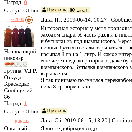
Наград:
0
Статус:
Offline
Дата: Пт, 2019-06-14, 10:27 | Сообщ
sk2000
Интересная история у меня произошл
заходом сидра. Я часть разлил в пив
и бутылки из-под шампанского. Через
пивные бутылки стали взрываться. Г
Начинающий
насыпал 8 гр на 1 литр. И самое интер
пивовар
еще через неделю разорвало даже бут
шампанского. Бутылка шампанского 
Группа:
V.I.P.
взрывается )
Откуда:
Я так понимаю получился перекарбон
Краснодар
пива 8 гр нормально.
Сообщений:
86
Наград:
1
Статус:
Offline
Дата: Сб, 2019-06-15, 13:20 | Сообщ
grigbas
Опытный
Явно не добродил сидр.