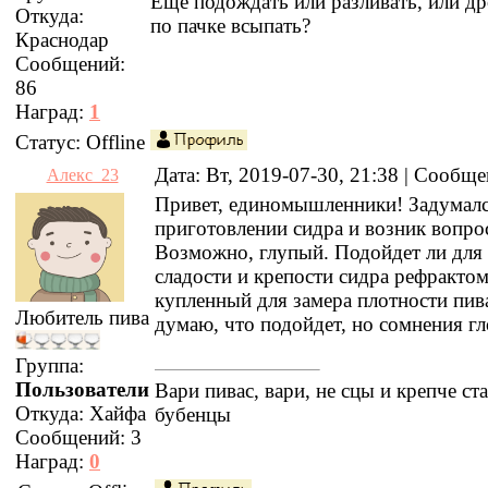
Еще подождать или разливать, или д
Откуда:
по пачке всыпать?
Краснодар
Сообщений:
86
Наград:
1
Статус:
Offline
Дата: Вт, 2019-07-30, 21:38 | Сообщ
Алекс_23
Привет, единомышленники! Задумалс
приготовлении сидра и возник вопро
Возможно, глупый. Подойдет ли для
сладости и крепости сидра рефрактом
купленный для замера плотности пив
Любитель пива
думаю, что подойдет, но сомнения гл
Группа:
Пользователи
Вари пивас, вари, не сцы и крепче ст
Откуда:
Хайфа
бубенцы
Сообщений:
3
Наград:
0