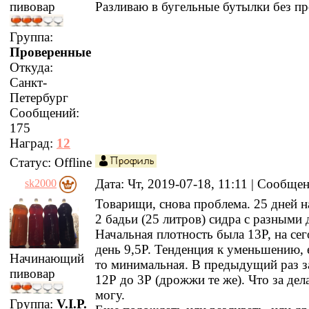
пивовар
Разливаю в бугельные бутылки без пр
Группа:
Проверенные
Откуда:
Санкт-
Петербург
Сообщений:
175
Наград:
12
Статус:
Offline
Дата: Чт, 2019-07-18, 11:11 | Сообще
sk2000
Товарищи, снова проблема. 25 дней н
2 бадьи (25 литров) сидра с разными
Начальная плотность была 13Р, на с
день 9,5Р. Тенденция к уменьшению, е
Начинающий
то минимальная. В предыдущий раз за
пивовар
12Р до 3Р (дрожжи те же). Что за дел
могу.
Группа:
V.I.P.