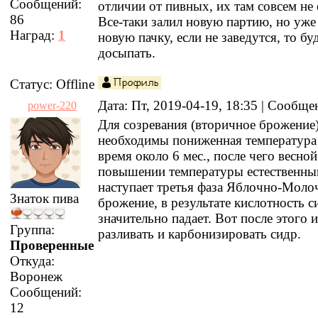
Сообщений:
отличии от пивных, их там совсем не 
86
Все-таки залил новую партию, но уже
Наград:
1
новую пачку, если не заведутся, то бу
досыпать.
Статус:
Offline
Дата: Пт, 2019-04-19, 18:35 | Сообщ
power-220
Для созревания (вторичное брожение)
необходимы пониженная температура 
время около 6 мес., после чего весно
повышении температуры естественны
наступает третья фаза Яблочно-Моло
Знаток пива
брожение, в результате кислотность с
значительно падает. Вот после этого 
Группа:
разливать и карбонизировать сидр.
Проверенные
Откуда:
Воронеж
Сообщений:
12