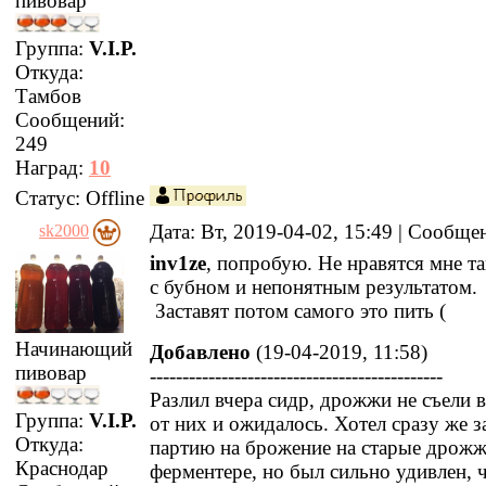
пивовар
Группа:
V.I.P.
Откуда:
Тамбов
Сообщений:
249
Наград:
10
Статус:
Offline
Дата: Вт, 2019-04-02, 15:49 | Сообщ
sk2000
inv1ze
, попробую. Не нравятся мне та
с бубном и непонятным результатом.
Заставят потом самого это пить (
Начинающий
Добавлено
(19-04-2019, 11:58)
пивовар
---------------------------------------------
Разлил вчера сидр, дрожжи не съели вс
Группа:
V.I.P.
от них и ожидалось. Хотел сразу же 
Откуда:
партию на брожение на старые дрожж
Краснодар
ферментере, но был сильно удивлен, ч