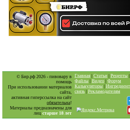
Главная
|
Статьи
|
Рецепты
© Бир.рф 2026 - пивовару в
Файлы
|
Видео
|
Форум
помощь
Калькуляторы
|
Ингредиен
При использовании материалов
связь
|
Рекламодателям
сайта,
активная гиперссылка на сайт
обязательна
!
Материалы предназначены для
лиц
старше 18 лет