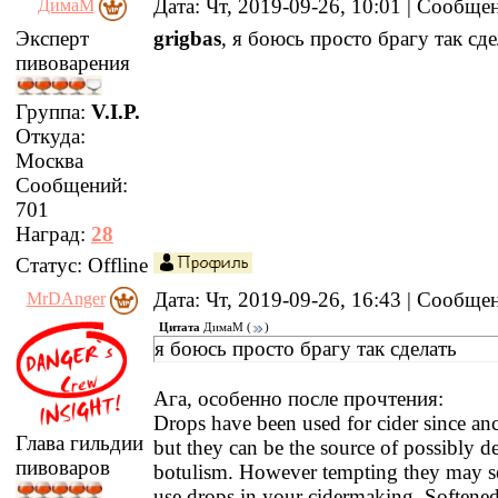
Дата: Чт, 2019-09-26, 10:01 | Сообщ
ДимаМ
Эксперт
grigbas
, я боюсь просто брагу так сде
пивоварения
Группа:
V.I.P.
Откуда:
Москва
Сообщений:
701
Наград:
28
Статус:
Offline
Дата: Чт, 2019-09-26, 16:43 | Сообщ
MrDAnger
Цитата
ДимаМ
(
)
я боюсь просто брагу так сделать
Ага, особенно после прочтения:
Drops have been used for cider since anc
Глава гильдии
but they can be the source of possibly d
пивоваров
botulism. However tempting they may s
use drops in your cidermaking. Softened