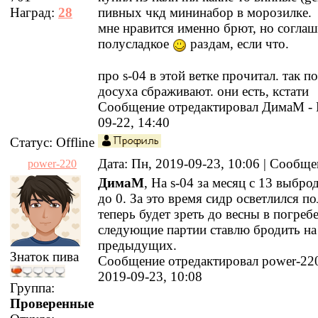
Наград:
28
пивных чкд мининабор в морозилке.
мне нравится именно брют, но соглаш
полусладкое
раздам, если что.
про s-04 в этой ветке прочитал. так п
досуха сбраживают. они есть, кстати
Сообщение отредактировал
ДимаМ
-
09-22, 14:40
Статус:
Offline
Дата: Пн, 2019-09-23, 10:06 | Сообщ
power-220
ДимаМ
, На s-04 за месяц с 13 выбро
до 0. За это время сидр осветлился п
теперь будет зреть до весны в погребе
следующие партии ставлю бродить на
предыдущих.
Знаток пива
Сообщение отредактировал
power-22
2019-09-23, 10:08
Группа:
Проверенные