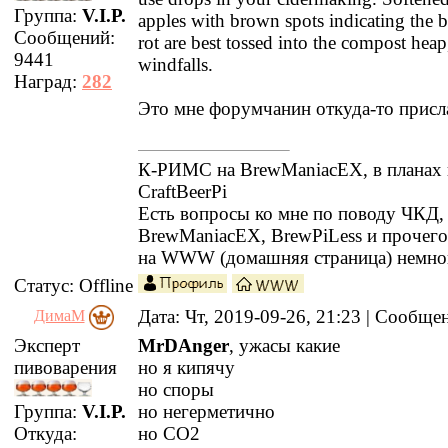
Группа:
V.I.P.
apples with brown spots indicating the 
Сообщений:
rot are best tossed into the compost heap,
9441
windfalls.
Наград:
282
Это мне форумчанин откуда-то присла
К-РИМС на BrewManiacEX, в планах 
CraftBeerPi
Есть вопросы ко мне по поводу ЧКД
BrewManiacEX, BrewPiLess и прочег
на WWW (домашняя страница) немно
Статус:
Offline
Дата: Чт, 2019-09-26, 21:23 | Сообщ
ДимаМ
Эксперт
MrDAnger
, ужасы какие
пивоварения
но я кипячу
но споры
Группа:
V.I.P.
но негерметично
Откуда:
но СО2