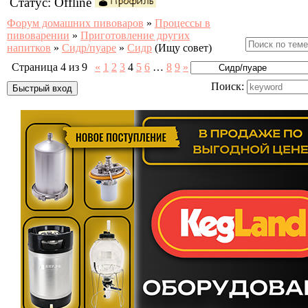
Статус:
Offline
Форум домашних пивоваров
»
Процессы в
пивоварении
»
Приготовление других
напитков
»
Сидр/пуаре
»
Сидр
(Ищу совет)
Страница
4
из
9
«
1
2
3
4
5
6
…
8
9
»
Поиск: