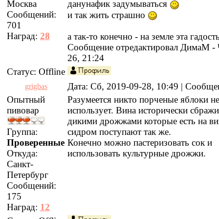
Москва
данунафик задумываться
Сообщений:
и так жить страшно
701
Наград:
28
а так-то конечно - на земле эта гадост
Сообщение отредактировал
ДимаМ
-
26, 21:24
Статус:
Offline
Дата: Сб, 2019-09-28, 10:49 | Сообщ
grigbas
Опытный
Разумеется никто порченые яблоки н
пивовар
использует. Вина исторически сбраж
дикими дрожжами которые есть на ви
Группа:
сидром поступают так же.
Проверенные
Конечно можно пастеризовать сок и
Откуда:
использовать культурные дрожжи.
Санкт-
Петербург
Сообщений:
175
Наград:
12