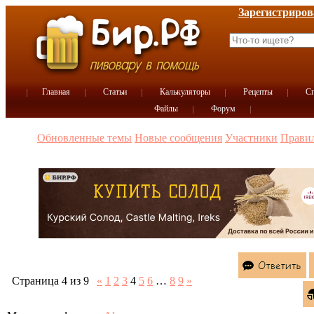
Зарегистриров
Главная
Статьи
Калькуляторы
Рецепты
Сп
Файлы
Форум
Обновленные темы
Новые сообщения
Участники
Прави
Страница
4
из
9
«
1
2
3
4
5
6
…
8
9
»