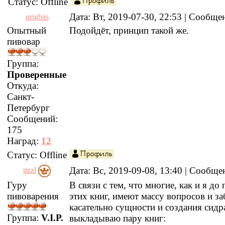
Статус:
Offline
Дата: Вт, 2019-07-30, 22:53 | Сообщ
grigbas
Опытный
Подойдёт, принцип такой же.
пивовар
Группа:
Проверенные
Откуда:
Санкт-
Петербург
Сообщений:
175
Наград:
12
Статус:
Offline
Дата: Вс, 2019-09-08, 13:40 | Сообщ
pzzl
Гуру
В связи с тем, что многие, как и я до
пивоварения
этих книг, имеют массу вопросов и з
касательно сущности и создания сидр
Группа:
V.I.P.
выкладываю пару книг: