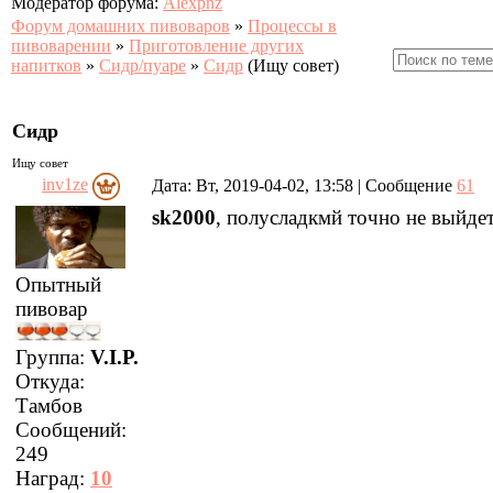
Модератор форума:
Alexpnz
Форум домашних пивоваров
»
Процессы в
пивоварении
»
Приготовление других
напитков
»
Сидр/пуаре
»
Сидр
(Ищу совет)
Сидр
Ищу совет
inv1ze
Дата: Вт, 2019-04-02, 13:58 | Сообщение
61
sk2000
, полусладкмй точно не выйде
Опытный
пивовар
Группа:
V.I.P.
Откуда:
Тамбов
Сообщений:
249
Наград:
10