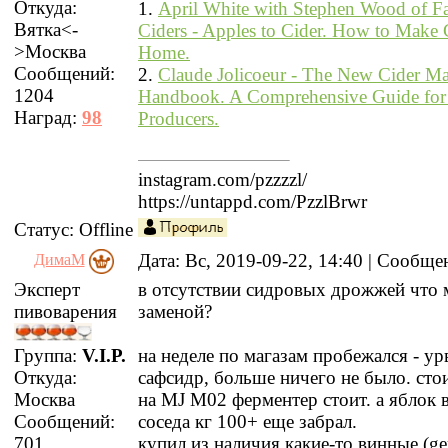
Откуда:
1.
April White with Stephen Wood of F
Вятка<-
Ciders - Apples to Cider. How to Make C
>Москва
Home.
Сообщений:
2.
Claude Jolicoeur - The New Cider Ma
1204
Handbook. A Comprehensive Guide for 
Наград:
98
Producers.
instagram.com/pzzzzl/
https://untappd.com/PzzlBrwr
Статус:
Offline
Дата: Вс, 2019-09-22, 14:40 | Сообщ
ДимаМ
Эксперт
в отсутствии сидровых дрожжей что 
пивоварения
заменой?
Группа:
V.I.P.
на неделе по магазам пробежался - ур
Откуда:
сафсидр, больше ничего не было. стои
Москва
на MJ M02 ферментер стоит. а яблок в
Сообщений:
соседа кг 100+ еще забрал.
701
купил из наличия какие-то винные (ge