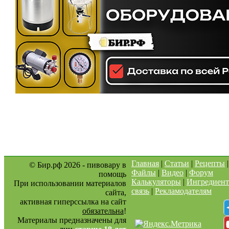
Главная
|
Статьи
|
Рецепты
© Бир.рф 2026 - пивовару в
Файлы
|
Видео
|
Форум
помощь
Калькуляторы
|
Ингредиен
При использовании материалов
связь
|
Рекламодателям
сайта,
активная гиперссылка на сайт
обязательна
!
Материалы предназначены для