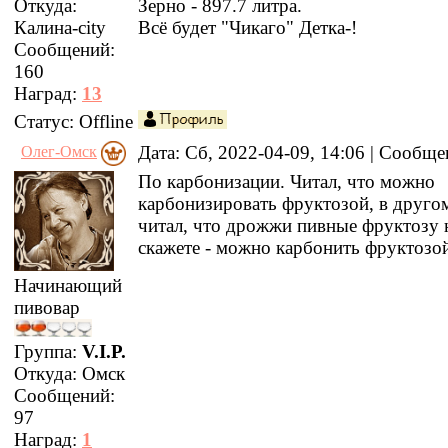
Зерно - 897.7 литра.
Откуда:
Всё будет "Чикаго" Детка-!
Калина-city
Сообщений:
160
Наград:
13
Статус:
Offline
Дата: Сб, 2022-04-09, 14:06 | Сообщ
Олег-Омск
По карбонизации. Читал, что можно
карбонизировать фруктозой, в друго
читал, что дрожжи пивные фруктозу н
скажете - можно карбонить фруктозо
Начинающий
пивовар
Группа:
V.I.P.
Откуда:
Омск
Сообщений:
97
Наград:
1