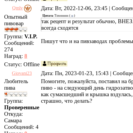
Дата: Вт, 2022-12-06, 23:45 | Сообщ
Qmlv
Опытный
Цитата
Timsssssss
(
)
так рецепт и результат обычно, ВН
пивовар
всегда сходятся
Группа:
V.I.P.
Пишут что и на пивзаводах проблемы
Сообщений:
274
Наград:
8
Статус:
Offline
Дата: Пн, 2023-01-23, 15:43 | Сообщ
Giovani23
Любитель
Помогите, пожалуйста, поставил на 
пива
пиво - на следующий день гидрозатво
как сумасшедший и крышка вздулась,
Группа:
страшно, что делать?
Проверенные
Откуда:
Самара
Сообщений:
4