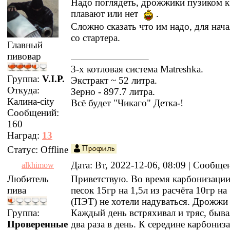
Надо поглядеть, дрожжики пузиком к
плавают или нет
.
Сложно сказать что им надо, для нача
со стартера.
Главный
пивовар
3-х котловая система Matreshka.
Группа:
V.I.P.
Экстракт ~ 52 литра.
Откуда:
Зерно - 897.7 литра.
Калина-city
Всё будет "Чикаго" Детка-!
Сообщений:
160
Наград:
13
Статус:
Offline
Дата: Вт, 2022-12-06, 08:09 | Сообщ
alkhimow
Любитель
Приветствую. Во время карбонизаци
пива
песок 15гр на 1,5л из расчёта 10гр на
(ПЭТ) не хотели надуваться. Дрожжи
Группа:
Каждый день встряхивал и тряс, быв
Проверенные
два раза в день. К середине карбониза