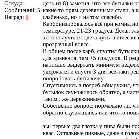
Откуда:
.
день из 8) заметил, что все бутылки н
Сообщений:
5
какие-то прям деревянными стали, а к
Наград:
0
слабенько, но и на том спасибо.
Карбонизировалось всё при комнатно
температуре, 21-23 градуса. Делал эл
хотя получился цвета чуть светлее квас
прозрачный вовсе.
В общем после карб. спустил бутылки
для хранения, там +5 градусов. В рец
написано выдержать минимум неделю
удержался и спустя 3 дня всё-таки ре
попробовать бутылочку.
Спустившись в погреб обнаружил, чт
бутылок скукожилось обратно, а част
такими же деревянными.
Собственно вопрос: нормально ли, ч
обратно скукожились или что-то пошл
зы: первые два глотка у пива были п
квас. Остальные пивные, даже в голов