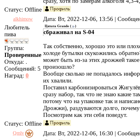
сразу, хотя по замерам алкоголя 4,3-
Статус:
Offline
Дата: Вт, 2022-12-06, 13:56 | Сообщ
alkhimow
Любитель
Цитата
Grando
(
)
сбраживал на S-04
пива
Так собственно, хорошо это или плохо
Группа:
холоде бутылки скукожились обратно
Проверенные
может быть из-за этих дрожжей такое
Откуда:
.
произошло?
Сообщений:
5
Вообще сколько не попадалось инфор
Наград:
0
их хвалили.
Поставил карбонизироваться Жигулёв
сразу набор, так что не знаю какие т
потому что на упаковке так и написан
Дрожжи), раздуваются долго, почему
Посмотрим как эти себя поведут.
Статус:
Offline
Дата: Вт, 2022-12-06, 16:30 | Сообщ
Qmlv