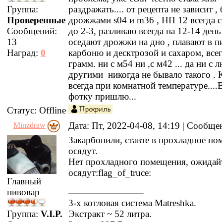
Группа:
раздражать.... от рецепта не зависит ,
Проверенные
дрожжами s04 и m36 , НП 12 всегда 
Сообщений:
до 2-3, разливаю всегда на 12-14 день 
13
оседают дрожжи на дно , плавают в пив
Наград:
0
карбоню и десктрозой и сахаром, все
грамм. ни с м54 ни ,с м42 ... да ни с
другими никогда не бывало такого . 
всегда при комнатной температуре...
фотку пришлю...
Статус:
Offline
Дата: Пт, 2022-04-08, 14:19 | Сообщ
Minzdraw
Закарбонили, ставте в прохладное по
осядут.
Нет прохладного помещения, ожидай
осядут:flag_of_truce:
Главный
пивовар
3-х котловая система Matreshka.
Экстракт ~ 52 литра.
Группа:
V.I.P.