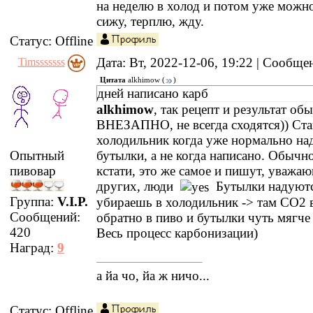
на неделю в холод и потом уже можно
сижу, терплю, жду.
Статус:
Offline
Дата: Вт, 2022-12-06, 19:22 | Сообщ
Timsssssss
Цитата
alkhimow
(
)
дней написано карб
alkhimow
, так рецепт и результат об
ВНЕЗАПНО, не всегда сходятся)) Ста
холодильник когда уже нормально на
бутылки, а не когда написано. Обычно
Опытный
кстати, это же самое и пишут, уважаю
пивовар
других, люди
Бутылки надуютс
Группа:
V.I.P.
убираешь в холодильник -> там СО2 
Сообщений:
обратно в пиво и бутылки чуть мягче 
420
Весь процесс карбонизации)
Наград:
9
а йа чо, йа ж ничо...
Статус:
Offline