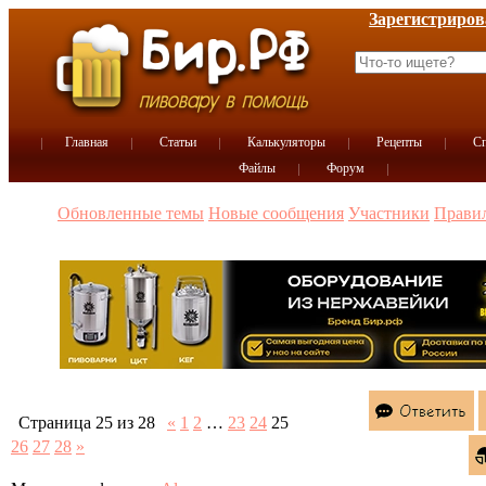
Зарегистриров
Главная
Статьи
Калькуляторы
Рецепты
Сп
Файлы
Форум
Обновленные темы
Новые сообщения
Участники
Прави
Страница
25
из
28
«
1
2
…
23
24
25
26
27
28
»