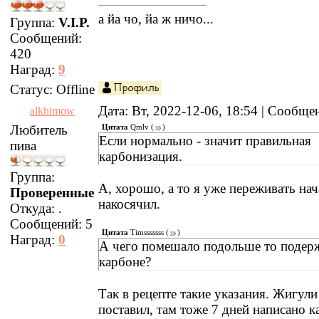
а йа чо, йа ж ничо...
Группа:
V.I.P.
Сообщений:
420
Наград:
9
Статус:
Offline
Дата: Вт, 2022-12-06, 18:54 | Сообщ
alkhimow
Любитель
Цитата
Qmlv
(
)
Если нормально - значит правильная
пива
карбонизация.
Группа:
А, хорошо, а то я уже переживать нач
Проверенные
накосячил.
Откуда:
.
Сообщений:
5
Цитата
Timsssssss
(
)
Наград:
0
А чего помешало подольше то подерж
карбоне?
Так в рецепте такие указания. Жигули
поставил, там тоже 7 дней написано 