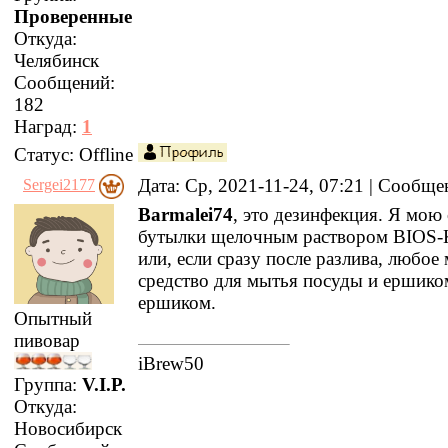
Проверенные
Откуда:
Челябинск
Сообщений:
182
Наград:
1
Статус:
Offline
Дата: Ср, 2021-11-24, 07:21 | Сообщ
Sergei2177
Barmalei74
, это дезинфекция. Я мою
бутылки щелочным раствором BIOS-K
или, если сразу после разлива, любо
средство для мытья посуды и ершиком
ершиком.
Опытный
пивовар
iBrew50
Группа:
V.I.P.
Откуда:
Новосибирск