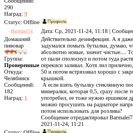
Сообщений:
290
Наград:
9
Статус:
Offline
Дата: Ср, 2021-11-24, 11:18 | Сообщ
Barmalei74
Домашний
Действительно дезинфекция. А я даже
пивовар
задумался помыть бутылки, думаю, ч
абсолютно новые, значит чистые.... Т
Группа:
от пыли сполоснул и потом туда раст
Проверенные
перекиси заливал. Хотя лил прилично
Откуда:
50 и потом встряхивал хорошо с зак
Челябинск
крышкой.
Сообщений:
А если взять бутылку стеклянную по
182
минералки, которая 0,5, сразу после т
Наград:
1
употребил, ее тоже нужно ершиком д
можно просушить на радиаторе напр
потом использовать для розлива?
Сообщение отредактировал
Barmalei
2021-11-24, 11:21
Статус:
Offline