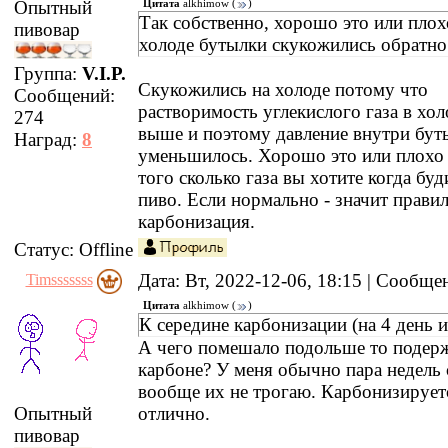
Опытный
Цитата
alkhimow
(
)
Так собственно, хорошо это или плох
пивовар
холоде бутылки скукожились обратно
Группа:
V.I.P.
Скукожились на холоде потому что
Сообщений:
растворимость углекислого газа в хо
274
выше и поэтому давление внутри бут
Наград:
8
уменьшилось. Хорошо это или плохо 
того сколько газа вы хотите когда буд
пиво. Если нормально - значит прави
карбонизация.
Статус:
Offline
Дата: Вт, 2022-12-06, 18:15 | Сообщ
Timsssssss
Цитата
alkhimow
(
)
К середине карбонизации (на 4 день и
А чего помешало подольше то подерж
карбоне? У меня обычно пара недель 
вообще их не трогаю. Карбонизируетс
отлично.
Опытный
пивовар