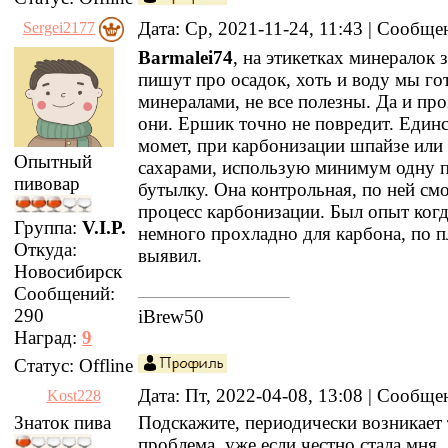
Дата: Ср, 2021-11-24, 11:43 | Сообщ
Sergei2177
Barmalei74
, на этикетках минералок 
пишут про осадок, хоть и воду мы го
минералами, не все полезны. Да и пр
они. Ершик точно не повредит. Един
момет, при карбонизации шпайзе или
Опытный
сахарами, использую минимум одну 
пивовар
бутылку. Она контрольная, по ней см
процесс карбонизации. Был опыт когд
Группа:
V.I.P.
немного прохладно для карбона, по п
Откуда:
выявил.
Новосибирск
Сообщений:
290
iBrew50
Наград:
9
Статус:
Offline
Дата: Пт, 2022-04-08, 13:08 | Сообщ
Kost228
Знаток пива
Подскажите, периодически возникает 
проблема, уже если честно стала мня