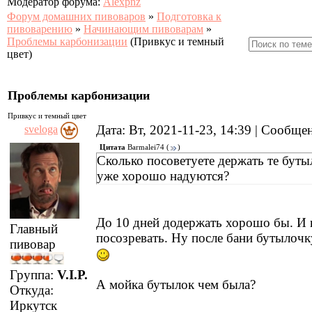
Модератор форума:
Alexpnz
Форум домашних пивоваров
»
Подготовка к
пивоварению
»
Начинающим пивоварам
»
Проблемы карбонизации
(Привкус и темный
цвет)
Проблемы карбонизации
Привкус и темный цвет
Дата: Вт, 2021-11-23, 14:39 | Сообщ
sveloga
Цитата
Barmalei74
(
)
Сколько посоветуете держать те буты
уже хорошо надуются?
До 10 дней додержать хорошо бы. И 
Главный
посозревать. Ну после бани бутылочк
пивовар
Группа:
V.I.P.
А мойка бутылок чем была?
Откуда:
Иркутск