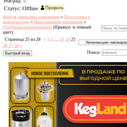
Наград:
0
Статус:
Offline
Форум домашних пивоваров
»
Подготовка к
пивоварению
»
Начинающим пивоварам
»
Проблемы карбонизации
(Привкус и темный
цвет)
Страница
25
из
28
«
1
2
…
23
24
25
26
27
28
»
Поиск: