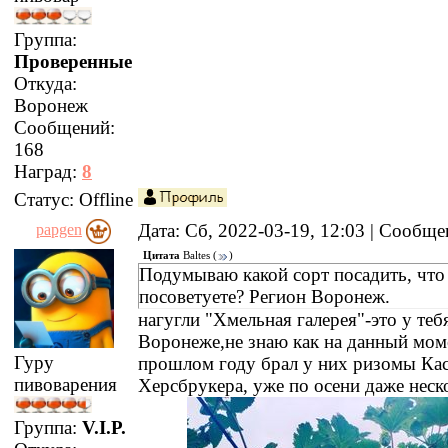
Группа:
Проверенные
Откуда:
Воронеж
Сообщений:
168
Наград:
8
Статус:
Offline
Дата: Сб, 2022-03-19, 12:03 | Сообщ
papgen
Цитата
Baltes
(
)
Подумываю какой сорт посадить, что
посоветуете? Регион Воронеж.
нагугли "Хмельная галерея"-это у теб
Воронеже,не знаю как на данный мом
Гуру
прошлом году брал у них ризомы Кас
пивоварения
Херсбрукера, уже по осени даже неск
Группа:
V.I.P.