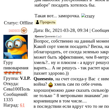
наборе" посадить хотелось бы.
Такая вот... заморочка.
Статус:
Offline
Дата: Вс, 2021-03-28, 09:34 | Сообщ
papgen
Цитата
Queesesto
(
)
Вопрос, собственно на данный момент
Какой сорт хмеля посадить? Весна, н
облагородить, от соседа зеленью закр
может быть эффективнее, чем 8-метр
Гуру
хмель?.. ну и плюсом - а вдруг решус
пивоварения
варить... А не решусь - так растет кра
пахнет здорово.))
Группа:
V.I.P.
Queesesto
, на счет соседа-у Вас с ним
Откуда:
война?
хмель сам по себе очень
Сева100Поль
хорошо(можно даже сказать сильно)р
Сообщений:
не только " 8 метровыми лианами",но
1335
корневищем в том числе....
Наград:
61
в последствии если вдруг что то не п