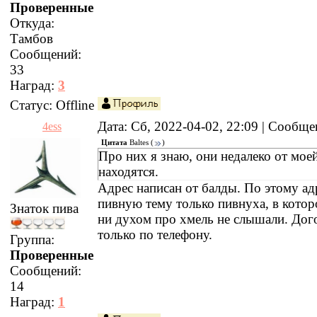
Проверенные
Откуда:
Тамбов
Сообщений:
33
Наград:
3
Статус:
Offline
Дата: Сб, 2022-04-02, 22:09 | Сообщ
4ess
Цитата
Baltes
(
)
Про них я знаю, они недалеко от мое
находятся.
Адрес написан от балды. По этому ад
пивную тему только пивнуха, в котор
Знаток пива
ни духом про хмель не слышали. Дог
только по телефону.
Группа:
Проверенные
Сообщений:
14
Наград:
1