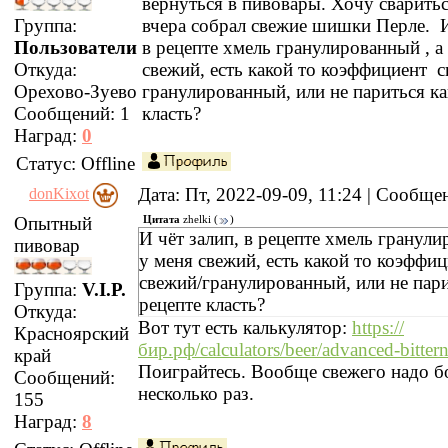
вернуться в пивовары. Хочу сваритьс
Группа:
вчера собрал свежие шишки Перле. И
Пользователи
в рецепте хмель гранулированный , а
Откуда:
свежий, есть какой то коэффициент с
Орехово-Зуево
гранулированный, или не париться ка
Сообщений:
1
класть?
Наград:
0
Статус:
Offline
Дата: Пт, 2022-09-09, 11:24 | Сообщ
donKixot
Опытный
Цитата
zhelki
(
)
И чёт залип, в рецепте хмель гранули
пивовар
у меня свежий, есть какой то коэффи
свежий/гранулированный, или не пари
Группа:
V.I.P.
рецепте класть?
Откуда:
Вот тут есть калькулятор:
https://
Красноярский
бир.рф/calculators/beer/advanced-bittern
край
Поиграйтесь. Вообще свежего надо б
Сообщений:
несколько раз.
155
Наград:
8