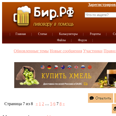
Зарегистриров
Главная
Статьи
Калькуляторы
Рецепты
Сп
Файлы
Форум
Обновленные темы
Новые сообщения
Участники
Прави
Страница
7
из
8
«
1
2
…
5
6
7
8
»