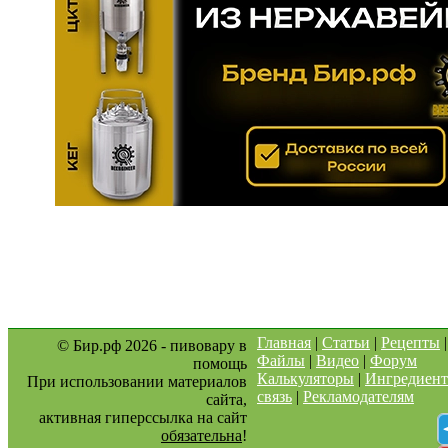
Главная
|
Статьи
|
Рецепты
© Бир.рф 2026 - пивовару в
Файлы
|
Видео
|
Форум
помощь
Калькуляторы
|
Ингредиен
При использовании материалов
связь
|
Рекламодателям
сайта,
активная гиперссылка на сайт
обязательна
!