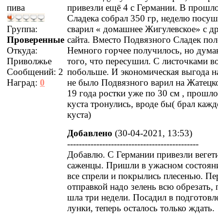
пива
привезли ещё 4 с Германии. В прошл
Сладека собрал 350 гр, неделю посуш
Группа:
сварил « домашнее Жигулевское» с д
Проверенные
сайта. Вместо Подвязного Сладек по
Откуда:
Немного горчее получилось, но думаю
Приволжье
того, что пересушил. С листочками в
Сообщений:
2
побольше. И экономическая выгода на
Наград:
0
не было Подвязного варил на Жатецк
19 года ростки уже по 30 см , прошл
куста тронулись, вроде бы( брал кажд
куста)
Добавлено
(30-04-2021, 13:53)
---------------------------------------------
Добавлю. С Германии привезли веге
саженцы. Пришли в ужасном состояни
все спрели и покрылись плесенью. Пе
отправкой надо зелень всю обрезать,
шла три недели. Посадил в подготов
лунки, теперь осталось только ждать.