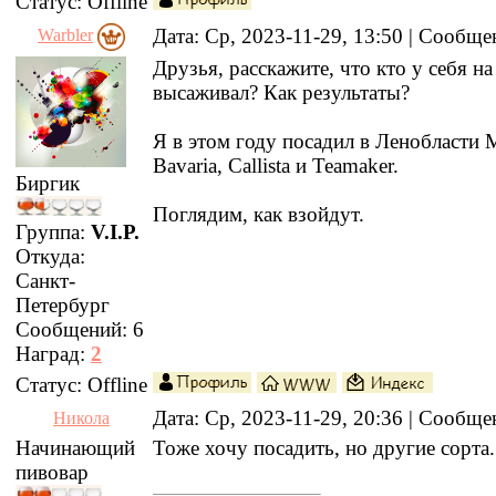
Статус:
Offline
Дата: Ср, 2023-11-29, 13:50 | Сообщ
Warbler
Друзья, расскажите, что кто у себя на
высаживал? Как результаты?
Я в этом году посадил в Ленобласти 
Bavaria, Callista и Teamaker.
Биргик
Поглядим, как взойдут.
Группа:
V.I.P.
Откуда:
Санкт-
Петербург
Сообщений:
6
Наград:
2
Статус:
Offline
Дата: Ср, 2023-11-29, 20:36 | Сообщ
Никола
Начинающий
Тоже хочу посадить, но другие сорта.
пивовар