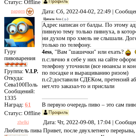
Статус:
Offline
Дата: Сб, 2022-04-02, 22:49 | Сообщ
papgen
Цитата
4ess
(
)
Адрес написан от балды. По этому ад
пивную тему только пивнуха, в котор
ни духом про хмель не слышали. Дог
только по телефону.
Гуру
4ess
, "Вам "шашечки" или ехать?
пивоварения
п.с:лично я себе у них на сайте офор
телефону уточнили (все нюансы и ко
Группа:
V.I.P.
по посадке и выращиванию ризом)
Откуда:
п.с2:доставили СДЕКом, претензий а
Сева100Поль
нет.что заказал-то и прислали
Сообщений:
1335
Наград:
61
В первую очередь пиво – это сам пив
Статус:
Offline
Дата: Чт, 2022-09-08, 17:04 | Сообщ
zhelki
Любитель пива
Привет, после двухлетнего перерыва