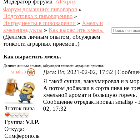
Модератор форума:
Alexpnz
Форум домашних пивоваров
»
Подготовка к пивоварению
»
Ингредиенты в пивоварении
»
Хмель и
хмелепродукты
»
Как вырастить хмель.
(Делимся личным опытом, обсуждаем
тонкости аграрных приемов..)
Как вырастить хмель.
Делимся личным опытом, обсуждаем тонкости аграрных приемов..
Дата: Вт, 2021-02-02, 17:32 | Сообщ
smallsp
Я такой сушил, вакуумировал и в мор
А потом добавлял в сорта пива не т
хмельной аромат и большую горечь.
Сообщение отредактировал
smallsp
-
Знаток пива
02, 17:32
Группа:
V.I.P.
Откуда:
Симферополь