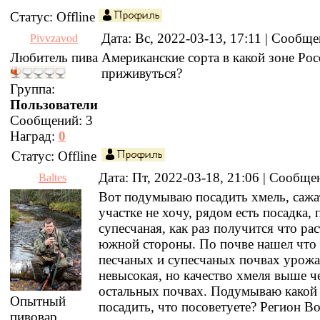
Статус:
Offline
Дата: Вс, 2022-03-13, 17:11 | Сообщ
Pivvzavod
Любитель пива
Американские сорта в какой зоне Рос
приживуться?
Группа:
Пользователи
Сообщений:
3
Наград:
0
Статус:
Offline
Дата: Пт, 2022-03-18, 21:06 | Сообщ
Baltes
Вот подумываю посадить хмель, сажа
участке не хочу, рядом есть посадка, 
супесчаная, как раз получится что рас
южной стороны. По почве нашел что 
песчаных и супесчаных почвах урож
невысокая, но качество хмеля выше ч
остальных почвах. Подумываю какой
Опытный
посадить, что посоветуете? Регион В
пивовар