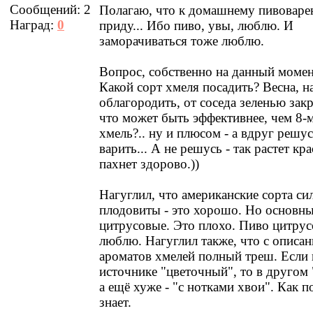
Сообщений:
2
Полагаю, что к домашнему пивоваре
Наград:
0
приду... Ибо пиво, увы, люблю. И
заморачиваться тоже люблю.
Вопрос, собственно на данный момен
Какой сорт хмеля посадить? Весна, н
облагородить, от соседа зеленью закр
что может быть эффективнее, чем 8-
хмель?.. ну и плюсом - а вдруг решу
варить... А не решусь - так растет кр
пахнет здорово.))
Нагуглил, что американские сорта си
плодовиты - это хорошо. Но основны
цитрусовые. Это плохо. Пиво цитрус
люблю. Нагуглил также, что с описа
ароматов хмелей полный треш. Если 
источнике "цветочный", то в другом
а ещё хуже - "с нотками хвои". Как п
знает.