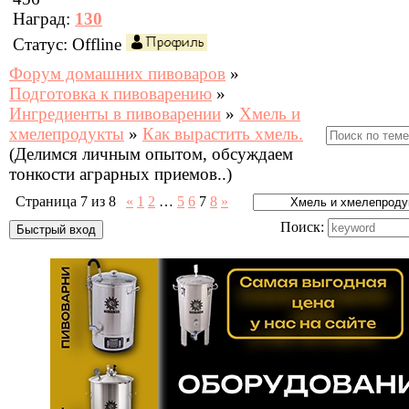
Наград:
130
Статус:
Offline
Форум домашних пивоваров
»
Подготовка к пивоварению
»
Ингредиенты в пивоварении
»
Хмель и
хмелепродукты
»
Как вырастить хмель.
(Делимся личным опытом, обсуждаем
тонкости аграрных приемов..)
Страница
7
из
8
«
1
2
…
5
6
7
8
»
Поиск: