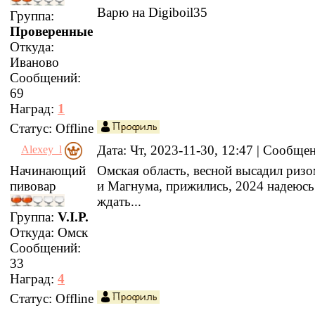
Варю на Digiboil35
Группа:
Проверенные
Откуда:
Иваново
Сообщений:
69
Наград:
1
Статус:
Offline
Дата: Чт, 2023-11-30, 12:47 | Сообще
Alexey_l
Начинающий
Омская область, весной высадил риз
пивовар
и Магнума, прижились, 2024 надеюс
ждать...
Группа:
V.I.P.
Откуда:
Омск
Сообщений:
33
Наград:
4
Статус:
Offline