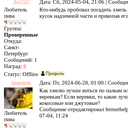
Дата: Сб, 2024-05-04, 21:06 | Сообщ
Дед7327
Любитель
Кто-нибудь пробовал посадить хмель 
пива
кусок надземной части и прикопав ег
Группа:
Проверенные
Откуда:
Санкт-
Петербург
Сообщений:
1
Наград:
0
Статус:
Offline
Дата: Пт, 2024-06-28, 01:00 | Сообщ
fermerhelp
Как хмелю лучше виться по палкам и
веревкам? Если веревки, то какие луч
кокосовые или джутовые?
Сообщение отредактировал
fermerhel
Любитель
07-04, 11:24
пива