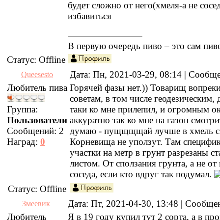
будет сложно от него(хмеля-а не сосе
избавиться
В первую очередь пиво – это сам пив
Статус:
Offline
Дата: Пн, 2021-03-29, 08:14 | Сооб
Queesesto
Любитель пива
Горячей фазы нет.)) Товарищ вопрек
советам, в том числе геодезическим,
Группа:
таки ко мне прилепил, и огромным о
Пользователи
аккуратно так ко мне на газон смотри
Сообщений:
2
думаю - пущщщщай лучше в хмель см
Наград:
0
Корневища не уползут. Там специфика
участки на метр в грунт разрезаны с
листом. От сползания грунта, а не от
соседа, если кто вдруг так подумал.
Статус:
Offline
Дата: Пт, 2021-04-30, 13:48 | Сообщ
Змеевик
Любитель
Я в 19 году купил тут 2 сорта, а в п