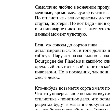
Самолично люблю в конечном проду
медовые, кремовые.. сухофруктные..
По стилистике - эли от красных до т
стауты, портеры. Но вот беда - ни в 
или пивоварне никто не скажет, что з
данный момент чувствую.
Если уж совсем до сортов пива
детализироваться, то, в топе долгих л
caffrey's. Пару лет назад сильно запал
Bourgogne des Flanders и какой-то сл
ореховый стаут от какой-то питерско
пивоварни. Но в последних, так пони
хмеле дело...
Кто-нибудь возьмётся сорта хмеля по
Что-то универсальное по моим вкуса
стилистике - понятное дело, что оста
рецептах будут в магазине докупатьс
два наиболее употребимых в "моем 