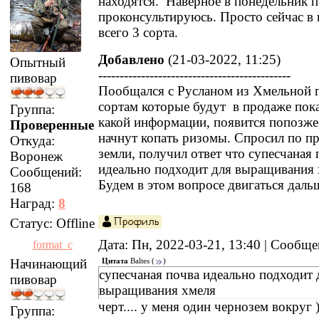
находятся. Наверное в понедельник 
проконсультируюсь. Просто сейчас в
всего 3 сорта.
Добавлено
(21-03-2022, 11:25)
Опытный
---------------------------------------------
пивовар
Пообщался с Русланом из Хмельной г
сортам которые будут в продаже пока
Группа:
какой информации, появится попозже,
Проверенные
начнут копать ризомы. Спросил по п
Откуда:
земли, получил ответ что супесчаная 
Воронеж
идеально подходит для выращивания 
Сообщений:
Будем в этом вопросе двигаться даль
168
Наград:
8
Статус:
Offline
Дата: Пн, 2022-03-21, 13:40 | Сообщ
format_c
Начинающий
Цитата
Baltes
(
)
cупесчаная почва идеально подходит 
пивовар
выращивания хмеля
черт.... у меня один чернозем вокруг 
Группа: