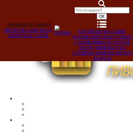
ЛИЧНЫЙ КАБИНЕТ
РЕГИСТРАЦИЯ
ВХОД
ГЛАВНАЯ
МАГАЗИН
ОБРАТНАЯ СВЯЗЬ
КАЛЬКУЛЯТОРЫ
СТАТЬИ
Добро
СТИЛИ ПИВА
РЕЦЕПТЫ
пожаловать,
ИНГРЕДИЕНТЫ
FAQ
Гость!
СЛОВАРЬ
ФАЙЛЫ
ВИДЕО
ФОРУМ