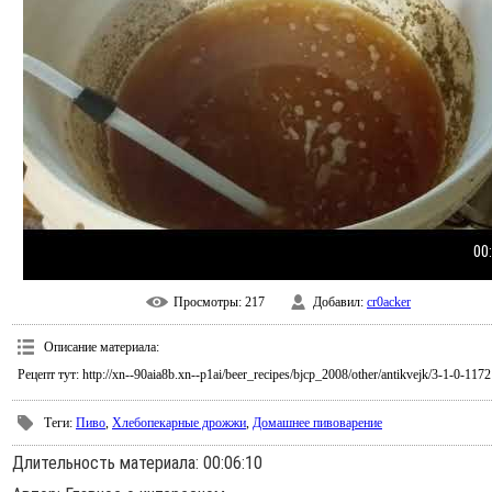
00
Просмотры
: 217
Добавил
:
cr0acker
Описание материала
:
Рецепт тут: http://xn--90aia8b.xn--p1ai/beer_recipes/bjcp_2008/other/antikvejk/3-1-0-117
Теги
:
Пиво
,
Хлебопекарные дрожжи
,
Домашнее пивоварение
Длительность материала
: 00:06:10