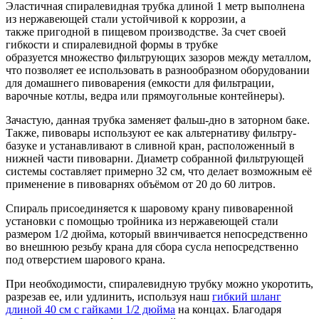
Эластичная спиралевидная трубка длиной 1 метр выполнена
из нержавеющей стали устойчивой к коррозии, а
также пригодной в пищевом производстве. За счет своей
гибкости и спиралевидной формы в трубке
образуется множество фильтрующих зазоров между металлом,
что позволяет ее использовать в разнообразном оборудовании
для домашнего пивоварения (емкости для фильтрации,
варочные котлы, ведра или прямоугольные контейнеры).
Зачастую, данная трубка заменяет фальш-дно в заторном баке.
Также, пивовары используют ее как альтернативу фильтру-
базуке и устанавливают в сливной кран, расположенный в
нижней части пивоварни. Диаметр собранной фильтрующей
системы составляет примерно 32 см, что делает возможным её
применение в пивоварнях объёмом от 20 до 60 литров.
Спираль присоединяется к шаровому крану пивоваренной
установки с помощью тройника из нержавеющей стали
размером 1/2 дюйма, который ввинчивается непосредственно
во внешнюю резьбу крана для сбора сусла непосредственно
под отверстием шарового крана.
При необходимости, спиралевидную трубку можно укоротить,
разрезав ее, или удлинить, используя наш
гибкий шланг
длиной 40 см с гайками 1/2 дюйма
на концах. Благодаря