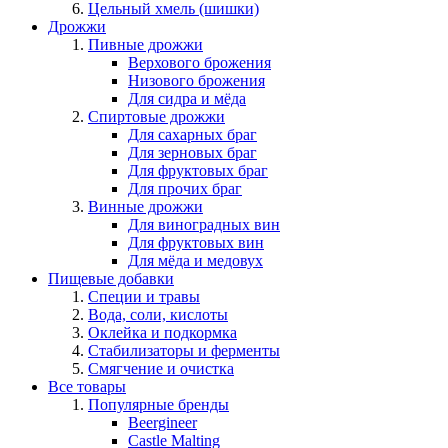
Цельный хмель (шишки)
Дрожжи
Пивные дрожжи
Верхового брожения
Низового брожения
Для сидра и мёда
Спиртовые дрожжи
Для сахарных браг
Для зерновых браг
Для фруктовых браг
Для прочих браг
Винные дрожжи
Для виноградных вин
Для фруктовых вин
Для мёда и медовух
Пищевые добавки
Специи и травы
Вода, соли, кислоты
Оклейка и подкормка
Стабилизаторы и ферменты
Смягчение и очистка
Все товары
Популярные бренды
Beergineer
Castle Malting