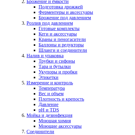
Брожение и ёмкости
Подготовка дрожжей
Ферментеры и аксессуары
Брожение под давлением
Розлив под давлением
Готовые комплекты
Кеги и аксессуары
Краны и пеногасители
Баллоны и редукторы
Шланги и соединители
Налив и упаковка
Трубки и сифоны
Тара и бутылки
Укупоры и пробки
Этикетки
Измерение и контроль
Температура
Вес и объем
Плотность и крепость
Давление
pH и TDS
Мойка и дезинфекция
Моющая химия
Моющие аксессуары
Соединители