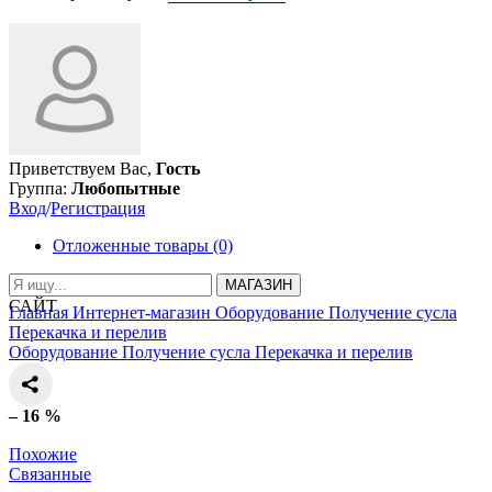
Приветствуем Вас,
Гость
Группа:
Любопытные
Вход
/
Регистрация
Отложенные товары (0)
МАГАЗИН
САЙТ
Главная
Интернет-магазин
Оборудование
Получение сусла
Перекачка и перелив
Оборудование
Получение сусла
Перекачка и перелив
– 16 %
Похожие
Связанные