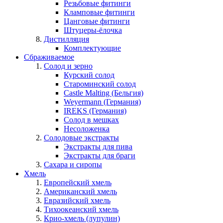
Резьбовые фитинги
Кламповые фитинги
Цанговые фитинги
Штуцеры-ёлочка
Дистилляция
Комплектующие
Сбраживаемое
Солод и зерно
Курский солод
Староминский солод
Castle Malting (Бельгия)
Weyermann (Германия)
IREKS (Германия)
Солод в мешках
Несоложенка
Солодовые экстракты
Экстракты для пива
Экстракты для браги
Сахара и сиропы
Хмель
Европейский хмель
Американский хмель
Евразийский хмель
Тихоокеанский хмель
Крио-хмель (лупулин)