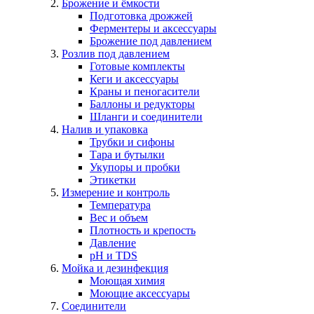
Брожение и ёмкости
Подготовка дрожжей
Ферментеры и аксессуары
Брожение под давлением
Розлив под давлением
Готовые комплекты
Кеги и аксессуары
Краны и пеногасители
Баллоны и редукторы
Шланги и соединители
Налив и упаковка
Трубки и сифоны
Тара и бутылки
Укупоры и пробки
Этикетки
Измерение и контроль
Температура
Вес и объем
Плотность и крепость
Давление
pH и TDS
Мойка и дезинфекция
Моющая химия
Моющие аксессуары
Соединители