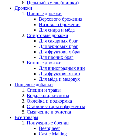
Цельный хмель (шишки)
Дрожжи
Пивные дрожжи
Верхового брожения
Низового брожения
Для сидра и мёда
Спиртовые дрожжи
Для сахарных браг
Для зерновых браг
Для фруктовых браг
Для прочих браг
Винные дрожжи
Для виноградных вин
Для фруктовых вин
Для мёда и медовух
Пищевые добавки
Специи и травы
Вода, соли, кислоты
Оклейка и подкормка
Стабилизаторы и ферменты
Смягчение и очистка
Все товары
Популярные бренды
Beergineer
Castle Malting