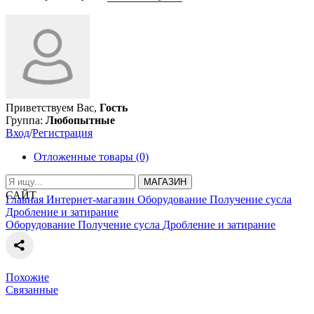
Приветствуем Вас,
Гость
Группа:
Любопытные
Вход
/
Регистрация
Отложенные товары (0)
МАГАЗИН
САЙТ
Главная
Интернет-магазин
Оборудование
Получение сусла
Дробление и затирание
Оборудование
Получение сусла
Дробление и затирание
Похожие
Связанные