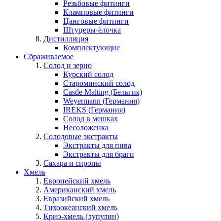
Резьбовые фитинги
Кламповые фитинги
Цанговые фитинги
Штуцеры-ёлочка
Дистилляция
Комплектующие
Сбраживаемое
Солод и зерно
Курский солод
Староминский солод
Castle Malting (Бельгия)
Weyermann (Германия)
IREKS (Германия)
Солод в мешках
Несоложенка
Солодовые экстракты
Экстракты для пива
Экстракты для браги
Сахара и сиропы
Хмель
Европейский хмель
Американский хмель
Евразийский хмель
Тихоокеанский хмель
Крио-хмель (лупулин)