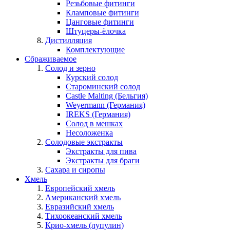
Резьбовые фитинги
Кламповые фитинги
Цанговые фитинги
Штуцеры-ёлочка
Дистилляция
Комплектующие
Сбраживаемое
Солод и зерно
Курский солод
Староминский солод
Castle Malting (Бельгия)
Weyermann (Германия)
IREKS (Германия)
Солод в мешках
Несоложенка
Солодовые экстракты
Экстракты для пива
Экстракты для браги
Сахара и сиропы
Хмель
Европейский хмель
Американский хмель
Евразийский хмель
Тихоокеанский хмель
Крио-хмель (лупулин)