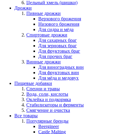
Цельный хмель (шишки)
Дрожжи
Пивные дрожжи
Верхового брожения
Низового брожения
Для сидра и мёда
Спиртовые дрожжи
Для сахарных браг
Для зерновых браг
Для фруктовых браг
Для прочих браг
Винные дрожжи
Для виноградных вин
Для фруктовых вин
Для мёда и медовух
Пищевые добавки
Специи и травы
Вода, соли, кислоты
Оклейка и подкормка
Стабилизаторы и ферменты
Смягчение и очистка
Все товары
Популярные бренды
Beergineer
Castle Malting