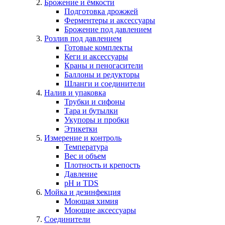
Брожение и ёмкости
Подготовка дрожжей
Ферментеры и аксессуары
Брожение под давлением
Розлив под давлением
Готовые комплекты
Кеги и аксессуары
Краны и пеногасители
Баллоны и редукторы
Шланги и соединители
Налив и упаковка
Трубки и сифоны
Тара и бутылки
Укупоры и пробки
Этикетки
Измерение и контроль
Температура
Вес и объем
Плотность и крепость
Давление
pH и TDS
Мойка и дезинфекция
Моющая химия
Моющие аксессуары
Соединители