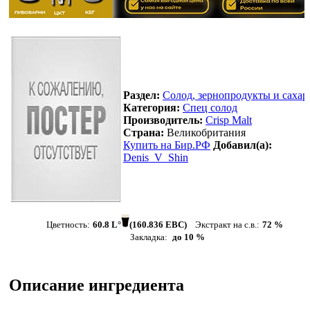
Раздел:
Солод, зернопродукты и сахар
Категория:
Спец солод
Производитель:
Crisp Malt
Страна:
Великобритания
Купить на Бир.РФ
Добавил(а):
Denis_V_Shin
Цветность:
60.8 L°
(160.836 EBC)
Экстракт на с.в.:
72 %
Закладка:
до 10 %
Описание ингредиента