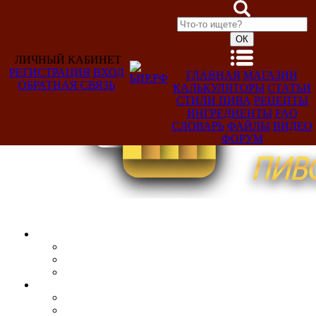
ЛИЧНЫЙ КАБИНЕТ
РЕГИСТРАЦИЯ
ВХОД
ГЛАВНАЯ
МАГАЗИН
ОБРАТНАЯ СВЯЗЬ
КАЛЬКУЛЯТОРЫ
СТАТЬИ
Добро
СТИЛИ ПИВА
РЕЦЕПТЫ
пожаловать,
ИНГРЕДИЕНТЫ
FAQ
Гость!
СЛОВАРЬ
ФАЙЛЫ
ВИДЕО
ФОРУМ