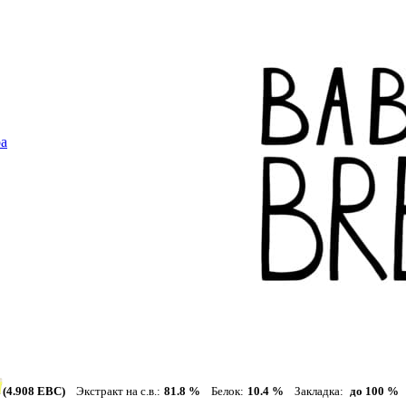
ра
(4.908 EBC)
Экстракт на с.в.:
81.8 %
Белок:
10.4 %
Закладка:
до 100 %