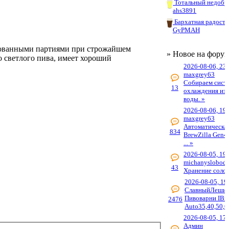
Тотальный недобр
ahs3891
Бархатная радость
GyPMAH
ированными партиями при строжайшем
» Новое на фору
го светлого пива, имеет хороший
2026-08-06, 23
maxgrey63
Собираем сист
13
охлаждения из 
воды. »
2026-08-06, 19
maxgrey63
Автоматическа
834
BrewZilla Gen4
... »
2026-08-05, 19
michanyslobods
43
Хранение солод
2026-08-05, 19
СлавныйЛеши
Пивоварни IBr
2476
Auto35,40,50,6
2026-08-05, 17
Админ