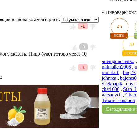
»
Пивовары онл
ядок вывода комментариев:
-1
45
ВСЕГО
ПИ
30
0
огу сказать. Пиво будет готово через 10
ГОСТИ
artemgunchenko
,
mikhalich2006
,
na
-1
roundarh
,
bug73
.
johnrea
,
bajoras0
vitekpapik
,
ops_r
chst1000
,
Stan_L
gersanych
,
Chern
Тихий_балабол
Сегодняшние 