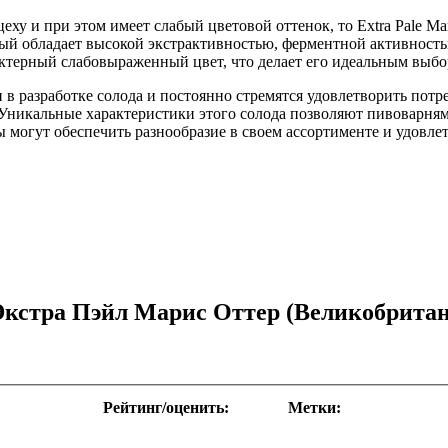
ху и при этом имеет слабый цветовой оттенок, то Extra Pale Mar
рый обладает высокой экстрактивностью, ферментной активность
ктерный слабовыраженный цвет, что делает его идеальным выбор
в разработке солода и постоянно стремятся удовлетворить потребн
Уникальные характеристики этого солода позволяют пивоварням 
ры могут обеспечить разнообразие в своем ассортименте и удов
 Экстра Пэйл Марис Оттер (Великобрита
Рейтинг/оценить:
Метки: