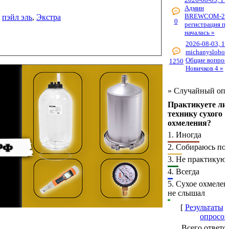
Админ
BREWCOM-20
,
пэйл эль
,
Экстра
0
регистрация п
началась »
2026-08-03, 18
michanyslobod
Общие вопрос
1250
Новичков 4 »
»
Случайный опр
Практикуете ли
технику сухого
охмеления?
1.
Иногда
2.
Собираюсь поп
3.
Не практикую
4.
Всегда
5.
Сухое охмелен
не слышал
[
Результаты
опросов
Всего ответо