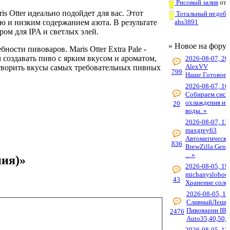
Рисовый залив
от
is Otter идеально подойдет для вас. Этот
Тотальный недоб
ю и низким содержанием азота. В результате
ahs3891
ом для IPA и светлых элей.
» Новое на фору
ости пивоваров. Maris Otter Extra Pale -
создавать пиво с ярким вкусом и ароматом,
2026-08-07, 20
AlexVV
летворить вкусы самых требовательных пивных
799
Наше Готовое 
2026-08-07, 16
Собираем сист
охлаждения из 
20
воды. »
2026-08-07, 13
maxgrey63
Автоматическа
836
BrewZilla Gen4
... »
ния)»
2026-08-05, 19
michanyslobod
43
Хранение соло
2026-08-05, 19
СлавныйЛеши
Пивоварни IBr
2476
Auto35,40,50,6
2026-08-05, 17