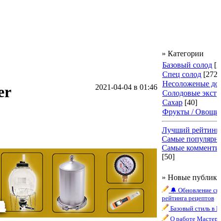
» Категории
Базовый солод
[2
Спец солод
[272]
Несоложеные до
er
2021-04-04
в 01:46
Солодовые экст
Сахар
[40]
Фрукты / Овощи
Лучший рейтинг
Самые популярн
Самые комменти
[50]
» Новые публик
🔔 Обновление си
рейтинга рецептов
Базовый стиль в 
О работе Мастера