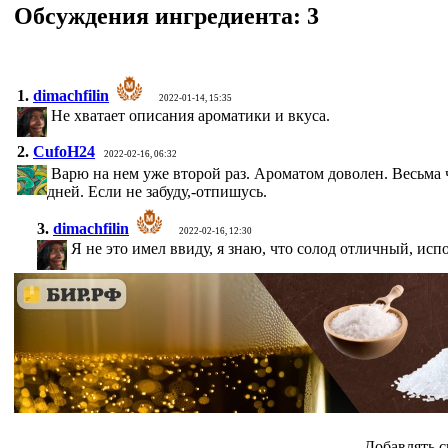
Обсуждения ингредиента:
3
1.
dimachfilin
2022-01-14, 15:35
Не хватает описания ароматики и вкуса.
2.
CufoH24
2022-02-16, 06:32
Варю на нем уже второй раз. Ароматом доволен. Весьма ч
дней. Если не забуду,-отпишусь.
3.
dimachfilin
2022-02-16, 12:30
Я не это имел ввиду, я знаю, что солод отличный, исп
Добавлять с