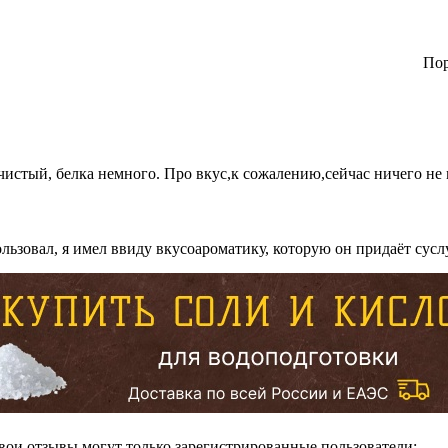
Пор
истый, белка немного. Про вкус,к сожалению,сейчас ничего не м
ользовал, я имел ввиду вкусоароматику, которую он придаёт суслу
вои отзывы могут только зарегистрированные пользователи: