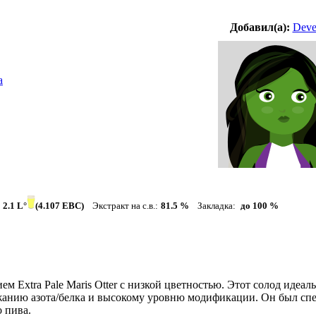
Добавил(а):
Deve
а
2.1 L°
(4.107 EBC)
Экстракт на с.в.:
81.5 %
Закладка:
до 100 %
ем Extra Pale Maris Otter с низкой цветностью. Этот солод идеа
ржанию азота/белка и высокому уровню модификации. Он был сп
о пива.