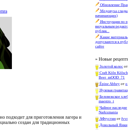
Обновление Прави
mra
Медовуха сладкая
начинающих)
Инструкция по ра
визуальным редакто
публик...
Какие материалы
допускаются к публи
сайте
» Новые рецепты
Золотой колос
от
Craft Köln Kölsch
Beer_mOOD_71
Épine Abbey
от
oX
Нулевая гравитаци
Беловежское хлеб
maestro_t
Чайное наследие
о
Narkxmania
льно подходит для приготовления лагера и
АФгустин
от
fvvn
ециально создан для традиционных
Довольный Янки