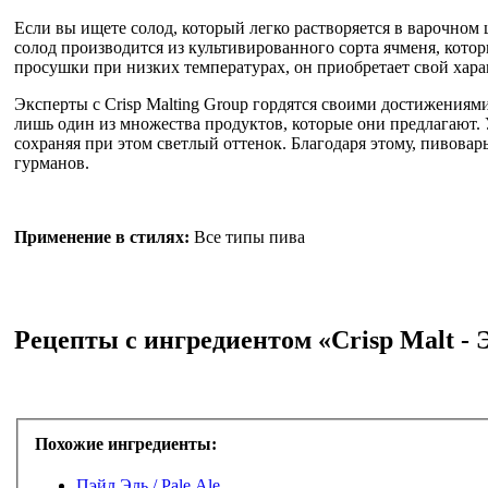
Если вы ищете солод, который легко растворяется в варочном це
солод производится из культивированного сорта ячменя, кото
просушки при низких температурах, он приобретает свой хара
Эксперты с Crisp Malting Group гордятся своими достижениями 
лишь один из множества продуктов, которые они предлагают. 
сохраняя при этом светлый оттенок. Благодаря этому, пивова
гурманов.
Применение в стилях:
Все типы пива
Рецепты с ингредиентом «Crisp Malt -
Похожие ингредиенты:
Пэйл Эль / Pale Ale