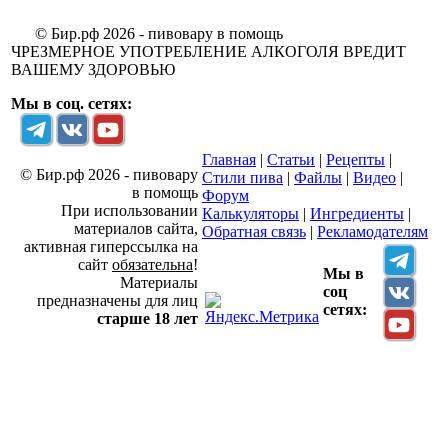
© Бир.рф 2026 - пивовару в помощь
ЧРЕЗМЕРНОЕ УПОТРЕБЛЕНИЕ АЛКОГОЛЯ ВРЕДИТ
ВАШЕМУ ЗДОРОВЬЮ
Мы в соц. сетях:
Главная
|
Статьи
|
Рецепты
|
© Бир.рф 2026 - пивовару
Стили пива
|
Файлы
|
Видео
|
в помощь
Форум
При использовании
Калькуляторы
|
Ингредиенты
|
материалов сайта,
Обратная связь
|
Рекламодателям
активная гиперссылка на
сайт
обязательна
!
Мы в
Материалы
соц
предназначены для лиц
сетях:
старше 18 лет