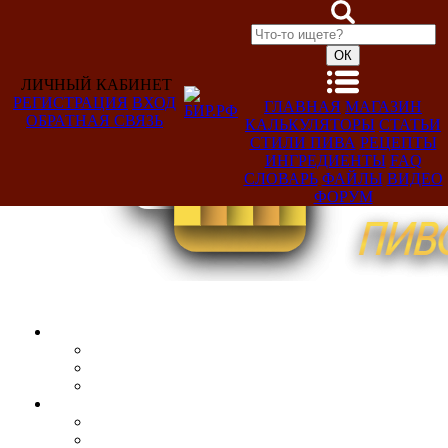
ЛИЧНЫЙ КАБИНЕТ
РЕГИСТРАЦИЯ
ВХОД
ГЛАВНАЯ
МАГАЗИН
ОБРАТНАЯ СВЯЗЬ
КАЛЬКУЛЯТОРЫ
СТАТЬИ
Добро
СТИЛИ ПИВА
РЕЦЕПТЫ
пожаловать,
ИНГРЕДИЕНТЫ
FAQ
Гость!
СЛОВАРЬ
ФАЙЛЫ
ВИДЕО
ФОРУМ