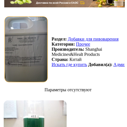
Раздел:
Добавки для пивоварения
Категория:
Прочее
Производитель:
Shanghai
Medicines&Healt Products
Страна:
Китай
Искать где купить
Добавил(а):
Админ
Параметры отсутствуют