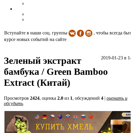
Вступайте в наши соц. группы
, чтобы всегда быть
курсе новых событий на сайте
Зеленый экстракт
2019-01-23
в 14
бамбука / Green Bamboo
Extract (Китай)
Просмотров
2424
, оценка
2.0
из
1
, обсуждений
4
|
оценить и
обсудить