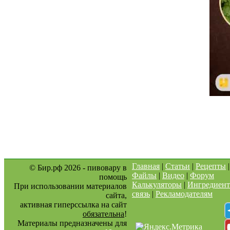
Главная
|
Статьи
|
Рецепты
© Бир.рф 2026 - пивовару в
Файлы
|
Видео
|
Форум
помощь
Калькуляторы
|
Ингредиен
При использовании материалов
связь
|
Рекламодателям
сайта,
активная гиперссылка на сайт
обязательна
!
Материалы предназначены для