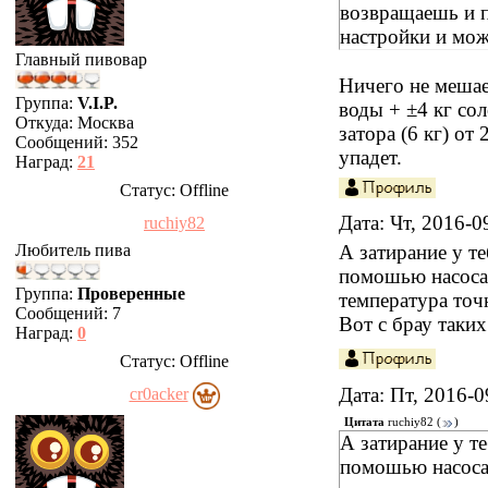
возвращаешь и п
настройки и мож
Главный пивовар
Ничего не мешае
Группа:
V.I.P.
воды + ±4 кг сол
Откуда:
Москва
затора (6 кг) от
Сообщений:
352
упадет.
Наград:
21
Статус:
Offline
Дата: Чт, 2016-
ruchiy82
Любитель пива
А затирание у т
помошью насоса 
Группа:
Проверенные
температура точн
Сообщений:
7
Вот с брау таких
Наград:
0
Статус:
Offline
Дата: Пт, 2016-
cr0acker
Цитата
ruchiy82
(
)
А затирание у т
помошью насоса