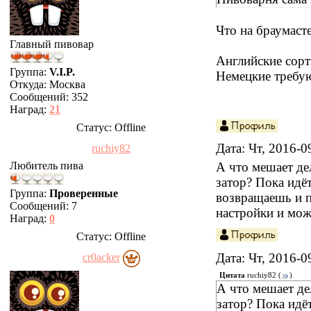
Что на браумасте
Главный пивовар
Английские сорт
Группа:
V.I.P.
Немецкие требую
Откуда:
Москва
Сообщений:
352
Наград:
21
Статус:
Offline
Дата: Чт, 2016-
ruchiy82
Любитель пива
А что мешает де
затор? Пока идё
Группа:
Проверенные
возвращаешь и п
Сообщений:
7
настройки и мож
Наград:
0
Статус:
Offline
Дата: Чт, 2016-
cr0acker
Цитата
ruchiy82
(
)
А что мешает де
затор? Пока идё