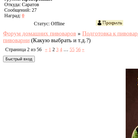
Откуда:
Саратов
Сообщений:
27
Наград:
0
Статус:
Offline
Форум домашних пивоваров
»
Подготовка к пивова
пивоварни
(Какую выбрать и т.д.?)
Страница
2
из
56
«
1
2
3
4
…
55
56
»