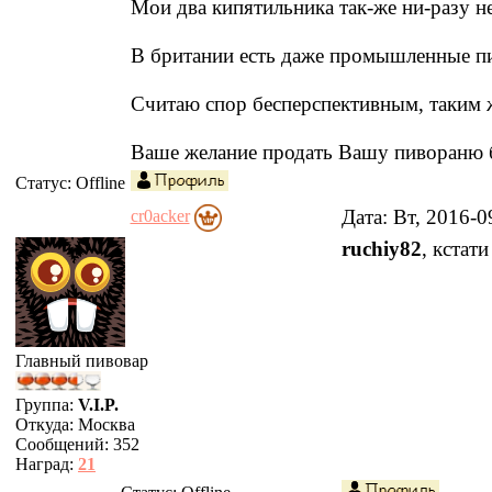
Мои два кипятильника так-же ни-разу н
В британии есть даже промышленные пи
Считаю спор бесперспективным, таким 
Ваше желание продать Вашу пивораню бо
Статус:
Offline
Дата: Вт, 2016-
cr0acker
ruchiy82
, кстат
Главный пивовар
Группа:
V.I.P.
Откуда:
Москва
Сообщений:
352
Наград:
21