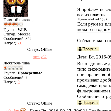
Я проблем не сл
все из пластика.
Цитата
sahakursk2
(
)
Главный пивовар
Если руки из пле
можно на одном 
Группа:
V.I.P.
Откуда:
Москва
Сообщений:
352
Сейчас можно оп
Наград:
21
Статус:
Offline
Дата: Вт, 2016-
ruchiy82
Любитель пива
Вы о здоровье д
типо сэкономить.
Группа:
Проверенные
пригорания вообщ
Сообщений:
7
промывает дроби
Наград:
0
самоделки прошл
фильтрованием и
Сообщение отре
Статус:
Offline
Дата: Вт, 2016-09-27, 20:03 | Сообщени
cr0acker