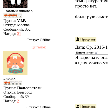
температура точ
просто нет.
Главный пивовар
Фильтрую самот
Группа:
V.I.P.
Откуда:
Москва
Сообщений:
352
Наград:
21
Статус:
Offline
Дата: Ср, 2016-
цыганок
Цитата
korsar
(
)
Я варю на клона
а цену можно уз
Биргик
Группа:
Пользователи
Откуда:
Белгород
Сообщений:
39
Наград:
2
Статус:
Offline