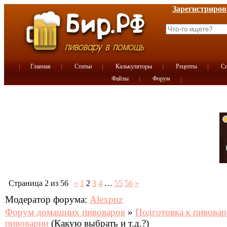
Зарегистриров
Главная
Статьи
Калькуляторы
Рецепты
Сп
Файлы
Форум
Страница
2
из
56
«
1
2
3
4
…
55
56
»
Модератор форума:
Alexpnz
Форум домашних пивоваров
»
Подготовка к пивова
пивоварни
(Какую выбрать и т.д.?)