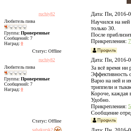
Дата: Пн, 2016-
ruchiy82
Любитель пива
Научился на ней
только 30.
Группа:
Проверенные
После приблизит
Сообщений:
7
Прикрепления:
7
Наград:
0
Статус:
Offline
Дата: Пн, 2016-
ruchiy82
Любитель пива
За всё время ни 
Эффективность 
Группа:
Проверенные
Варю на ней и и
Сообщений:
7
триппели и тыкв
Наград:
0
Короче, каждая в
Удобно.
Прикрепления:
5
Сообщение отре
Статус:
Offline
Дата: Пн, 2016-
sahakursk2