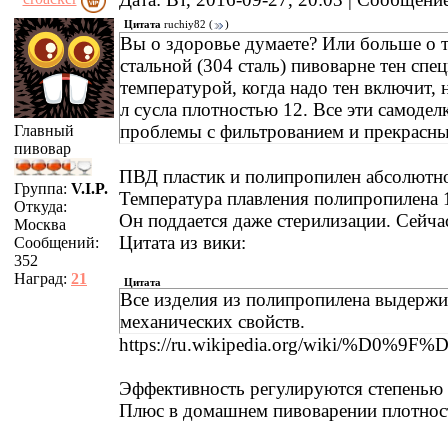
Цитата
ruchiy82
(
)
Вы о здоровье думаете? Или больше о т
стальной (304 сталь) пивоварне тен спе
температурой, когда надо тен включит,
л сусла плотностью 12. Все эти самоде
проблемы с фильтрованием и прекрасный
Главный
пивовар
ПВД пластик и полипропилен абсолютно
Группа:
V.I.P.
Температура плавления полипропилена 
Откуда:
Он поддается даже стерилизации. Сейч
Москва
Цитата из вики:
Сообщений:
352
Наград:
21
Цитата
Все изделия из полипропилена выдержи
механических свойств.
https://ru.wikipedia.org/wik
Эффективность регулируются степенью п
Плюс в домашнем пивоварении плотность