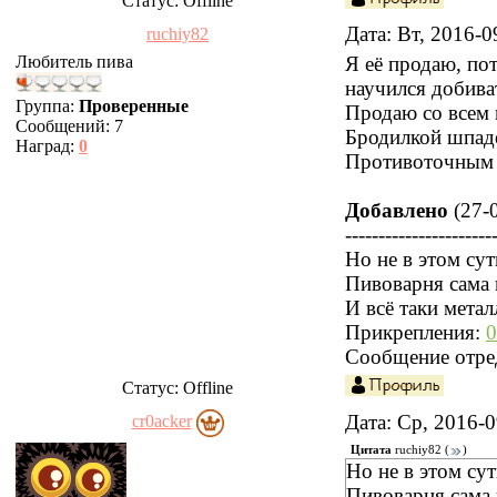
Статус:
Offline
Дата: Вт, 2016-
ruchiy82
Любитель пива
Я её продаю, по
научился добива
Группа:
Проверенные
Продаю со всем
Сообщений:
7
Бродилкой шпаде
Наград:
0
Противоточным ч
Добавлено
(27-0
----------------------
Но не в этом сут
Пивоварня сама в
И всё таки мета
Прикрепления:
0
Сообщение отре
Статус:
Offline
Дата: Ср, 2016-
cr0acker
Цитата
ruchiy82
(
)
Но не в этом сут
Пивоварня сама 