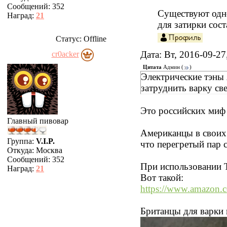
Сообщений:
352
Существуют одно
Наград:
21
для затирки сос
Статус:
Offline
Дата: Вт, 2016-09-2
cr0acker
Цитата
Админ
(
)
Электрические тэны 
затруднить варку св
Это российских миф
Главный пивовар
Американцы в своих 
Группа:
V.I.P.
что перегретый пар с
Откуда:
Москва
Сообщений:
352
При использовании 
Наград:
21
Вот такой:
https://www.amazon.c
Британцы для варки 