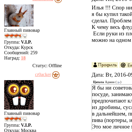
Илья !!! Спор н
я бы купил тако
сделал. Проблем
К чему весь флуд
Главный пивовар
Если руки из пле
можно на одном 
Группа:
V.I.P.
Откуда:
Курск
Сообщений:
259
Наград:
18
Статус:
Offline
Дата: Вт, 2016-
cr0acker
Цитата
Админ
(
)
Я бы ни советов
посуде, занимаю
предпочитают кл
из дробины, сус
в дальнейшем, п
Главный пивовар
пива (портеры, и
Группа:
V.I.P.
Это мое личное 
Откуда:
Москва