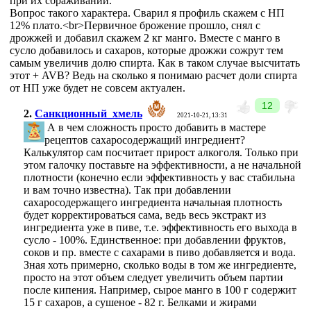
при их сбраживании.
Вопрос такого характера. Сварил я профиль скажем с НП
12% плато.<br>Первичное брожение прошло, снял с
дрожжей и добавил скажем 2 кг манго. Вместе с манго в
сусло добавилось и сахаров, которые дрожжи сожрут тем
самым увеличив долю спирта. Как в таком случае высчитать
этот + AVВ? Ведь на сколько я понимаю расчет доли спирта
от НП уже будет не совсем актуален.
12
2.
Санкционный_хмель
2021-10-21, 13:31
А в чем сложность просто добавить в мастере
рецептов сахаросодержащий ингредиент?
Калькулятор сам посчитает прирост алкоголя. Только при
этом галочку поставьте на эффективности, а не начальной
плотности (конечно если эффективность у вас стабильна
и вам точно известна). Так при добавлении
сахаросодержащего ингредиента начальная плотность
будет корректироваться сама, ведь весь экстракт из
ингредиента уже в пиве, т.е. эффективность его выхода в
сусло - 100%. Единственное: при добавлении фруктов,
соков и пр. вместе с сахарами в пиво добавляется и вода.
Зная хоть примерно, сколько воды в том же ингредиенте,
просто на этот объем следует увеличить объем партии
после кипения. Например, сырое манго в 100 г содержит
15 г сахаров, а сушеное - 82 г. Белками и жирами