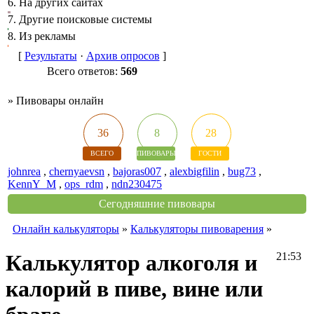
6.
На других сайтах
7.
Другие поисковые системы
8.
Из рекламы
[
Результаты
·
Архив опросов
]
Всего ответов:
569
»
Пивовары онлайн
36
8
28
ВСЕГО
ПИВОВАРЫ
ГОСТИ
johnrea
,
chernyaevsn
,
bajoras007
,
alexbigfilin
,
bug73
,
KennY_M
,
ops_rdm
,
ndn230475
Сегодняшние пивовары
Онлайн калькуляторы
»
Калькуляторы пивоварения
»
Калькулятор алкоголя и
21:53
калорий в пиве, вине или