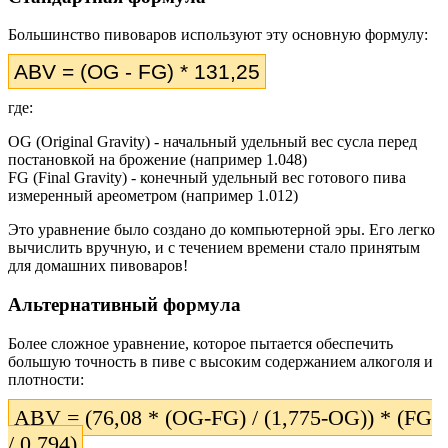
Большинство пивоваров используют эту основную формулу:
АBV = (OG - FG) * 131,25
где:
OG (Original Gravity) - начальный удельный вес сусла перед
постановкой на брожение (например 1.048)
FG (Final Gravity) - конечный удельный вес готового пива
измеренный ареометром (например 1.012)
Это уравнение было создано до компьютерной эры. Его легко
вычислить вручную, и с течением времени стало принятым
для домашних пивоваров!
Альтернативный формула
Более сложное уравнение, которое пытается обеспечить
большую точность в пиве с высоким содержанием алкоголя и
плотности:
АBV = (76,08 * (OG-FG) / (1,775-OG)) * (FG
/ 0,794)