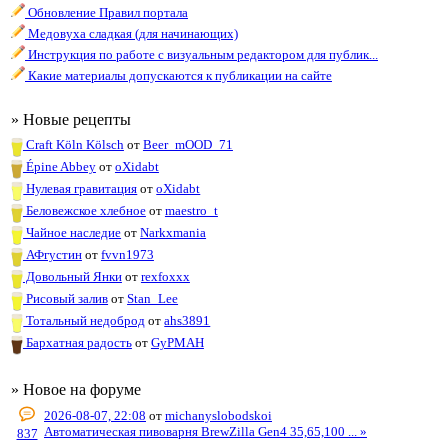
Обновление Правил портала
Медовуха сладкая (для начинающих)
Инструкция по работе с визуальным редактором для публик...
Какие материалы допускаются к публикации на сайте
» Новые рецепты
Craft Köln Kölsch
от
Beer_mOOD_71
Épine Abbey
от
oXidabt
Нулевая гравитация
от
oXidabt
Беловежское хлебное
от
maestro_t
Чайное наследие
от
Narkxmania
АФгустин
от
fvvn1973
Довольный Янки
от
rexfoxxx
Рисовый залив
от
Stan_Lee
Тотальный недоброд
от
ahs3891
Бархатная радость
от
GyPMAH
» Новое на форуме
2026-08-07, 22:08
от
michanyslobodskoi
Автоматическая пивоварня BrewZilla Gen4 35,65,100 ... »
837