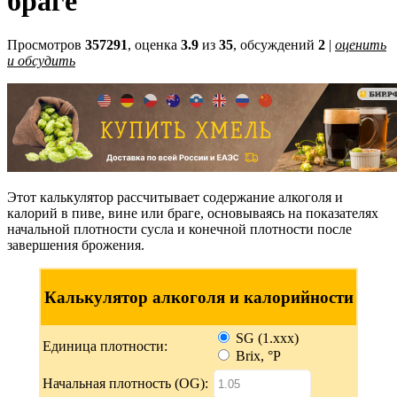
браге
Просмотров
357291
, оценка
3.9
из
35
, обсуждений
2
|
оценить
и обсудить
Этот калькулятор рассчитывает содержание алкоголя и
калорий в пиве, вине или браге, основываясь на показателях
начальной плотности сусла и конечной плотности после
завершения брожения.
Калькулятор алкоголя и калорийности
SG (1.xxx)
Единица плотности:
Brix, °P
Начальная плотность (OG):