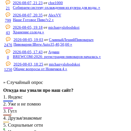
2026-08-07, 21:23
от
chst1000
Собираем систему охлаждения из кулера для воды. »
21
2026-08-07, 20:35
от
AlexVV
Наше Готовое Пиво!v2 »
799
2026-08-05, 19:18
от
michanyslobodskoi
Хранение солода »
43
2026-08-05, 19:03
от
СлавныйЛешийПивоварыч
Пивоварни IBrew Auto35,40,50,60 »
2476
2026-08-05, 17:43
от
Админ
BREWCOM-2026: регистрация пивоваров началась »
0
2026-08-03, 18:25
от
michanyslobodskoi
Общие вопросы от Новичков 4 »
1250
»
Случайный опрос
Откуда вы узнали про наш сайт?
1.
Яндекс
2.
Уже и не помню
3.
Гугл
4.
Друзья/знакомые
5.
Социальные сети