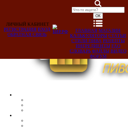
ЛИЧНЫЙ КАБИНЕТ
РЕГИСТРАЦИЯ
ВХОД
ГЛАВНАЯ
МАГАЗИН
ОБРАТНАЯ СВЯЗЬ
КАЛЬКУЛЯТОРЫ
СТАТЬИ
Добро
СТИЛИ ПИВА
РЕЦЕПТЫ
пожаловать,
ИНГРЕДИЕНТЫ
FAQ
Гость!
СЛОВАРЬ
ФАЙЛЫ
ВИДЕО
ФОРУМ